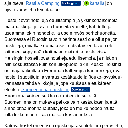
sijaitseva
Rastila Camping
[
kartalla
] on
hyvin varusteltu leirintäalue.
Hostelit ovat hotelleja edullisempia ja yksinkertaisempia
majapaikkoja, joissa on huoneita yhdelle, kahdelle ja
useammallekin hengelle, ja usein myös perhehuoneita.
Suomessa ei Ruotsin tavoin perinteisesti ole ollut paljon
hosteleja, eivätkä suomalaiset ruotsalaisten tavoin ole
tottuneet yöpymään kotimaan matkoilla hosteleissa.
Helsingin hostelit ovat hotelleja edullisempia, ja niitä on
niin keskustassa kuin sen ulkopuolellakin. Koska Helsinki
on majapaikoiltaan Euroopan kalleimpia kaupunkeja, ovat
hostelit suosittuja ja varaus kesäkaudella (touko–syyskuu)
kannattaa tehdä viikkoja ja jopa kuukausia etukäteen,
etenkin
Suomenlinnan hosteliin
.
Huomionarvoinen seikka on kuitenkin se, että
Suomenlinna on mukava paikka vain kesäaikaan ja että
sinne pitää mennä lautalla, joka on melko nopea mutta
jolla liikkuminen lisää matkan kustannuksia.
Kätevä hostel on entisiin opiskelija-asuntoloihin perustettu,