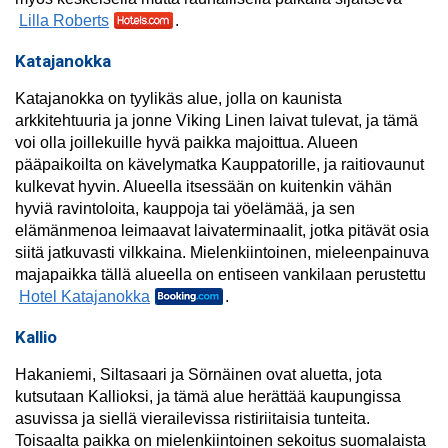
Lilla Roberts
.
Katajanokka
Katajanokka on tyylikäs alue, jolla on kaunista
arkkitehtuuria ja jonne Viking Linen laivat tulevat, ja tämä
voi olla joillekuille hyvä paikka majoittua. Alueen
pääpaikoilta on kävelymatka Kauppatorille, ja raitiovaunut
kulkevat hyvin. Alueella itsessään on kuitenkin vähän
hyviä ravintoloita, kauppoja tai yöelämää, ja sen
elämänmenoa leimaavat laivaterminaalit, jotka pitävät osia
siitä jatkuvasti vilkkaina. Mielenkiintoinen, mieleenpainuva
majapaikka tällä alueella on entiseen vankilaan perustettu
Hotel Katajanokka
.
Kallio
Hakaniemi, Siltasaari ja Sörnäinen ovat aluetta, jota
kutsutaan Kallioksi, ja tämä alue herättää kaupungissa
asuvissa ja siellä vierailevissa ristiriitaisia tunteita.
Toisaalta paikka on mielenkiintoinen sekoitus suomalaista