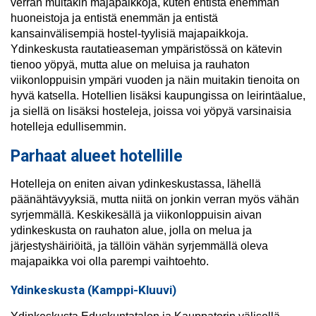
verran muitakin majapaikkoja, kuten entistä enemmän
huoneistoja ja entistä enemmän ja entistä
kansainvälisempiä hostel-tyylisiä majapaikkoja.
Ydinkeskusta rautatieaseman ympäristössä on kätevin
tienoo yöpyä, mutta alue on meluisa ja rauhaton
viikonloppuisin ympäri vuoden ja näin muitakin tienoita on
hyvä katsella. Hotellien lisäksi kaupungissa on leirintäalue,
ja siellä on lisäksi hosteleja, joissa voi yöpyä varsinaisia
hotelleja edullisemmin.
Parhaat alueet hotellille
Hotelleja on eniten aivan ydinkeskustassa, lähellä
päänähtävyyksiä, mutta niitä on jonkin verran myös vähän
syrjemmällä. Keskikesällä ja viikonloppuisin aivan
ydinkeskusta on rauhaton alue, jolla on melua ja
järjestyshäiriöitä, ja tällöin vähän syrjemmällä oleva
majapaikka voi olla parempi vaihtoehto.
Ydinkeskusta (Kamppi-Kluuvi)