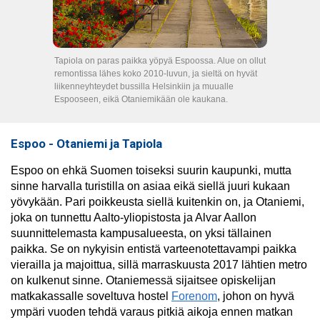
Tapiola on paras paikka yöpyä Espoossa. Alue on ollut
remontissa lähes koko 2010-luvun, ja sieltä on hyvät
liikenneyhteydet bussilla Helsinkiin ja muualle
Espooseen, eikä Otaniemikään ole kaukana.
Espoo - Otaniemi ja Tapiola
Espoo on ehkä Suomen toiseksi suurin kaupunki, mutta
sinne harvalla turistilla on asiaa eikä siellä juuri kukaan
yövykään. Pari poikkeusta siellä kuitenkin on, ja Otaniemi,
joka on tunnettu Aalto-yliopistosta ja Alvar Aallon
suunnittelemasta kampusalueesta, on yksi tällainen
paikka. Se on nykyisin entistä varteenotettavampi paikka
vierailla ja majoittua, sillä marraskuusta 2017 lähtien metro
on kulkenut sinne. Otaniemessä sijaitsee opiskelijan
matkakassalle soveltuva hostel
Forenom
, johon on hyvä
ympäri vuoden tehdä varaus pitkiä aikoja ennen matkan