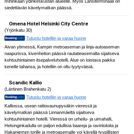
mihinkään ydinkeskustan alueelle. Myös Länsiterminaali on
siedettävän kävelymatkan päässä.
Omena Hotel Helsinki City Centre
(Yrjönkatu 30)
Tutustu hotelliin ja varaa huone
Aivan ytimessä, Kampin metroaseman ja linja-autoaseman
naapurissa, kivenheiton päässä rautatieasemalta sijaitseva
kohtuuhintainen itsepalveluhotelli. Alue on loistava paikka
kenelle tahansa, ja hotelliin on oltu tyytyväisiä.
Scandic Kallio
(Läntinen Brahenkatu 2)
Tutustu hotelliin ja varaa huone
Kalliossa, usean raitiovaunupysäkin vieressä ja
kävelymatkan päässä Linnanmäeltä sijaitseva
kohtuuhintainen hotelli. Vieressä on urheilu- ja uimahalli,
Helsinginkadulla on paljon edullisia baareja ja ravintoloita ja
Hakaniemen torille ja metroasemalle voi kävellä tyypillisten