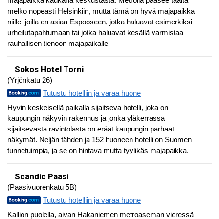
majapaikka kaukana keskustasta. Metrolla pääsee täältä
melko nopeasti Helsinkiin, mutta tämä on hyvä majapaikka
niille, joilla on asiaa Espooseen, jotka haluavat esimerkiksi
urheilutapahtumaan tai jotka haluavat kesällä varmistaa
rauhallisen tienoon majapaikalle.
Sokos Hotel Torni
(Yrjönkatu 26)
Tutustu hotelliin ja varaa huone
Hyvin keskeisellä paikalla sijaitseva hotelli, joka on
kaupungin näkyvin rakennus ja jonka yläkerrassa
sijaitsevasta ravintolasta on eräät kaupungin parhaat
näkymät. Neljän tähden ja 152 huoneen hotelli on Suomen
tunnetuimpia, ja se on hintava mutta tyylikäs majapaikka.
Scandic Paasi
(Paasivuorenkatu 5B)
Tutustu hotelliin ja varaa huone
Kallion puolella, aivan Hakaniemen metroaseman vieressä