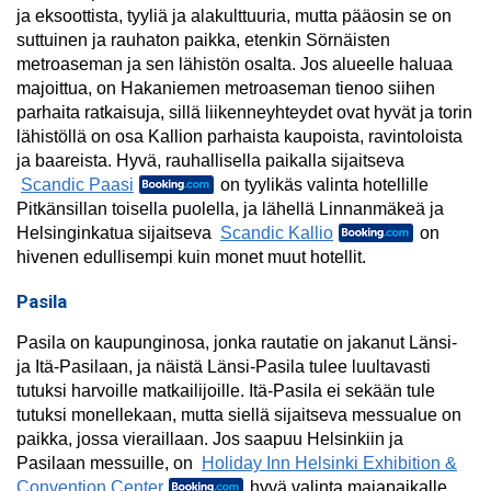
ja eksoottista, tyyliä ja alakulttuuria, mutta pääosin se on
suttuinen ja rauhaton paikka, etenkin Sörnäisten
metroaseman ja sen lähistön osalta. Jos alueelle haluaa
majoittua, on Hakaniemen metroaseman tienoo siihen
parhaita ratkaisuja, sillä liikenneyhteydet ovat hyvät ja torin
lähistöllä on osa Kallion parhaista kaupoista, ravintoloista
ja baareista. Hyvä, rauhallisella paikalla sijaitseva
Scandic Paasi
on tyylikäs valinta hotellille
Pitkänsillan toisella puolella, ja lähellä Linnanmäkeä ja
Helsinginkatua sijaitseva
Scandic Kallio
on
hivenen edullisempi kuin monet muut hotellit.
Pasila
Pasila on kaupunginosa, jonka rautatie on jakanut Länsi-
ja Itä-Pasilaan, ja näistä Länsi-Pasila tulee luultavasti
tutuksi harvoille matkailijoille. Itä-Pasila ei sekään tule
tutuksi monellekaan, mutta siellä sijaitseva messualue on
paikka, jossa vieraillaan. Jos saapuu Helsinkiin ja
Pasilaan messuille, on
Holiday Inn Helsinki Exhibition &
Convention Center
hyvä valinta majapaikalle.