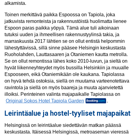
alkamista.
Toinen merkittävä paikka Espoossa on Tapiola, joka
jatkuvista remonteista ja rakennustöistä huolimatta lienee
Espoon paras paikka yöpyä. Tämä alue tuli aikoinaan
tutuksi uuden ja ihmeellisen rakennustyylinsä takia, ja
marraskuusta 2017 lähtien se on ollut entistä helpommin
lähestyttävissä, sillä sinne pääsee Helsingin keskustasta
Ruoholahden, Lauttasaaren ja Otaniemen kautta metrolla.
Se on ollut remontissa lähes koko 2010-luvun, ja sieltä on
hyvät liikenneyhteydet myös bussilla Helsinkiin ja muualle
Espooseen, eikä Otaniemikään ole kaukana. Tapiolassa
on hyvä tehdä ostoksia, siellä on muutama varteenotettava
ravintola ja siellä on myös baareja ja muuta ajanvietettä
illoiksi. Perinteinen valinta majapaikalle Tapiolassa on
Original Sokos Hotel Tapiola Garden
.
Leirintäalue ja hostel-tyyliset majapaikat
Helsingissä on leirintäalue siedettävän matkan päässä
keskustasta.
Itäisessä Helsingissä, metroaseman vieressä