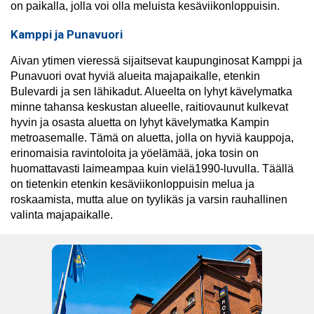
on paikalla, jolla voi olla meluista kesäviikonloppuisin.
Kamppi ja Punavuori
Aivan ytimen vieressä sijaitsevat kaupunginosat Kamppi ja
Punavuori ovat hyviä alueita majapaikalle, etenkin
Bulevardi ja sen lähikadut. Alueelta on lyhyt kävelymatka
minne tahansa keskustan alueelle, raitiovaunut kulkevat
hyvin ja osasta aluetta on lyhyt kävelymatka Kampin
metroasemalle. Tämä on aluetta, jolla on hyviä kauppoja,
erinomaisia ravintoloita ja yöelämää, joka tosin on
huomattavasti laimeampaa kuin vielä1990-luvulla. Täällä
on tietenkin etenkin kesäviikonloppuisin melua ja
roskaamista, mutta alue on tyylikäs ja varsin rauhallinen
valinta majapaikalle.