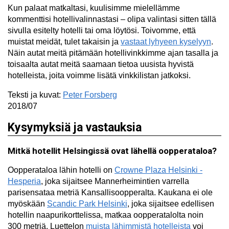
Kun palaat matkaltasi, kuulisimme mielellämme
kommenttisi hotellivalinnastasi – olipa valintasi sitten tällä
sivulla esitelty hotelli tai oma löytösi. Toivomme, että
muistat meidät, tulet takaisin ja
vastaat lyhyeen kyselyyn
.
Näin autat meitä pitämään hotellivinkkimme ajan tasalla ja
toisaalta autat meitä saamaan tietoa uusista hyvistä
hotelleista, joita voimme lisätä vinkkilistan jatkoksi.
Teksti ja kuvat:
Peter Forsberg
2018/07
Kysymyksiä ja vastauksia
Mitkä hotellit Helsingissä ovat lähellä oopperataloa?
Oopperataloa lähin hotelli on
Crowne Plaza Helsinki -
Hesperia
, joka sijaitsee Mannerheimintien varrella
parisensataa metriä Kansallisoopperalta. Kaukana ei ole
myöskään
Scandic Park Helsinki
, joka sijaitsee edellisen
hotellin naapurikorttelissa, matkaa oopperatalolta noin
300 metriä. Luettelon
muista lähimmistä hotelleista
voi