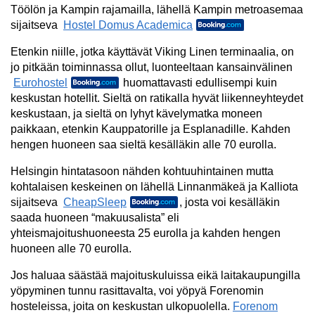
Töölön ja Kampin rajamailla, lähellä Kampin metroasemaa
sijaitseva
Hostel Domus Academica
Etenkin niille, jotka käyttävät Viking Linen terminaalia, on
jo pitkään toiminnassa ollut, luonteeltaan kansainvälinen
Eurohostel
huomattavasti edullisempi kuin
keskustan hotellit. Sieltä on ratikalla hyvät liikenneyhteydet
keskustaan, ja sieltä on lyhyt kävelymatka moneen
paikkaan, etenkin Kauppatorille ja Esplanadille. Kahden
hengen huoneen saa sieltä kesälläkin alle 70 eurolla.
Helsingin hintatasoon nähden kohtuuhintainen mutta
kohtalaisen keskeinen on lähellä Linnanmäkeä ja Kalliota
sijaitseva
CheapSleep
, josta voi kesälläkin
saada huoneen “makuusalista” eli
yhteismajoitushuoneesta 25 eurolla ja kahden hengen
huoneen alle 70 eurolla.
Jos haluaa säästää majoituskuluissa eikä laitakaupungilla
yöpyminen tunnu rasittavalta, voi yöpyä Forenomin
hosteleissa, joita on keskustan ulkopuolella.
Forenom