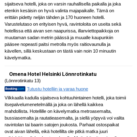
sijaitseva hotelli, joka on varsin rauhallisella paikalla ja joka
etenkin kesäisin on hyvä valinta majapaikalle. Tämä on
erittäin pidetty neljän tähden ja 170 huoneen hotelli.
Varustelutaso on erityisen hyvä, ravintoloita on useita sekä
hotellissa että aivan sen naapurissa, illanviettopaikkoja on
muutaman sadan metrin päässä ja muualle kaupunkiin
pääsee nopeasti paitsi metrolla myös raitiovaunulla ja
kävellen, sillä keskustaan on tästä vain noin 10 minuutin
kävelymatka.
Omena Hotel Helsinki Lönnrotinkatu
(Lönnrotinkatu 13)
Tutustu hotelliin ja varaa huone
Vilkkaalla kadulla sijaitseva kohtuuhintainen hotelli, joka toimii
itsepalvelumenetelmällä ja joka on lähellä kaikkea
mahdollista. Hotellille on kävelymatka metroasemalta,
bussiasemalta ja rautatieasemalta, ja siellä yöpyvä voi valita
ravintolan tai baarin satojen joukosta. Parhaat ostospaikat
ovat aivan lähellä, eikä hotellilta ole pitkä matka juuri