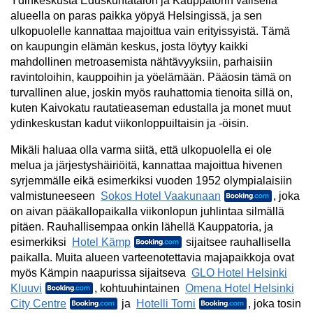
Ydinkeskusta Eduskuntatalon ja Kauppatorin välisellä
alueella on paras paikka yöpyä Helsingissä, ja sen
ulkopuolelle kannattaa majoittua vain erityissyistä. Tämä
on kaupungin elämän keskus, josta löytyy kaikki
mahdollinen metroasemista nähtävyyksiin, parhaisiin
ravintoloihin, kauppoihin ja yöelämään. Pääosin tämä on
turvallinen alue, joskin myös rauhattomia tienoita sillä on,
kuten Kaivokatu rautatieaseman edustalla ja monet muut
ydinkeskustan kadut viikonloppuiltaisin ja -öisin.
Mikäli haluaa olla varma siitä, että ulkopuolella ei ole
melua ja järjestyshäiriöitä, kannattaa majoittua hivenen
syrjemmälle eikä esimerkiksi vuoden 1952 olympialaisiin
valmistuneeseen
Sokos Hotel Vaakunaan
, joka
on aivan pääkallopaikalla viikonlopun juhlintaa silmällä
pitäen. Rauhallisempaa onkin lähellä Kauppatoria, ja
esimerkiksi
Hotel Kämp
sijaitsee rauhallisella
paikalla. Muita alueen varteenotettavia majapaikkoja ovat
myös Kämpin naapurissa sijaitseva
GLO Hotel Helsinki
Kluuvi
, kohtuuhintainen
Omena Hotel Helsinki
City Centre
ja
Hotelli Torni
, joka tosin