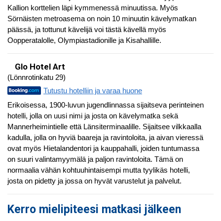
Kallion korttelien läpi kymmenessä minuutissa. Myös
Sörnäisten metroasema on noin 10 minuutin kävelymatkan
päässä, ja tottunut kävelijä voi tästä kävellä myös
Oopperatalolle, Olympiastadionille ja Kisahallille.
Glo Hotel Art
(Lönnrotinkatu 29)
Tutustu hotelliin ja varaa huone
Erikoisessa, 1900-luvun jugendlinnassa sijaitseva perinteinen
hotelli, jolla on uusi nimi ja josta on kävelymatka sekä
Mannerheimintielle että Länsiterminaalille. Sijaitsee vilkkaalla
kadulla, jolla on hyviä baareja ja ravintoloita, ja aivan vieressä
ovat myös Hietalandentori ja kauppahalli, joiden tuntumassa
on suuri valintamyymälä ja paljon ravintoloita. Tämä on
normaalia vähän kohtuuhintaisempi mutta tyylikäs hotelli,
josta on pidetty ja jossa on hyvät varustelut ja palvelut.
Kerro mielipiteesi matkasi jälkeen