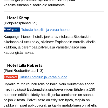
kesäiltaisinkaan ei täällä ole rauhatonta.
Hotel Kämp
(Pohjoisesplanadi 29)
Tutustu hotelliin ja varaa huone
Kaupungin hienoin hotelli, jonka ravintolassa Sibeliuskin
aikoinaan oli tuttu näky, sijaitsee Esplanadin varrella lähellä
kaikkea, ja parempaa palvelua ja varustelutasoa saa
kaupungista hakea.
Hotel Lilla Roberts
(Pieni Roobertinkatu 1–3)
Tutustu hotelliin ja varaa huone
Hyvällä mutta rauhallisella paikalla, vain muutaman sadan
metrin päässä Esplanadista sijaitseva viiden tähden ja 130
huoneen erittäin pidetty hotelli, jonka aamiainen on saanut
paljon kiitosta. Palvelutaso on erityisen hyvä, tarjolla on
vaikka ilmaiset polkupyörät, ja kaikki mahdollinen on lähellä,