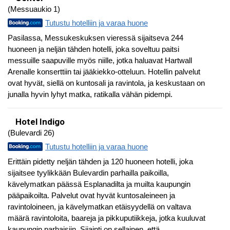
(Messuaukio 1)
Tutustu hotelliin ja varaa huone
Pasilassa, Messukeskuksen vieressä sijaitseva 244
huoneen ja neljän tähden hotelli, joka soveltuu paitsi
messuille saapuville myös niille, jotka haluavat Hartwall
Arenalle konserttiin tai jääkiekko-otteluun. Hotellin palvelut
ovat hyvät, siellä on kuntosali ja ravintola, ja keskustaan on
junalla hyvin lyhyt matka, ratikalla vähän pidempi.
Hotel Indigo
(Bulevardi 26)
Tutustu hotelliin ja varaa huone
Erittäin pidetty neljän tähden ja 120 huoneen hotelli, joka
sijaitsee tyylikkään Bulevardin parhailla paikoilla,
kävelymatkan päässä Esplanadilta ja muilta kaupungin
pääpaikoilta. Palvelut ovat hyvät kuntosaleineen ja
ravintoloineen, ja kävelymatkan etäisyydellä on valtava
määrä ravintoloita, baareja ja pikkuputiikkeja, jotka kuuluvat
kaupungin parhaisiin. Sijainti on sellainen, että