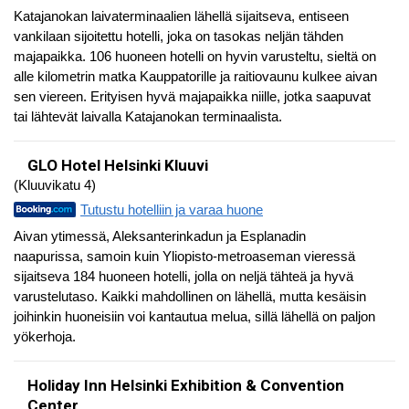
Katajanokan laivaterminaalien lähellä sijaitseva, entiseen
vankilaan sijoitettu hotelli, joka on tasokas neljän tähden
majapaikka. 106 huoneen hotelli on hyvin varusteltu, sieltä on
alle kilometrin matka Kauppatorille ja raitiovaunu kulkee aivan
sen viereen. Erityisen hyvä majapaikka niille, jotka saapuvat
tai lähtevät laivalla Katajanokan terminaalista.
GLO Hotel Helsinki Kluuvi
(Kluuvikatu 4)
Tutustu hotelliin ja varaa huone
Aivan ytimessä, Aleksanterinkadun ja Esplanadin
naapurissa, samoin kuin Yliopisto-metroaseman vieressä
sijaitseva 184 huoneen hotelli, jolla on neljä tähteä ja hyvä
varustelutaso. Kaikki mahdollinen on lähellä, mutta kesäisin
joihinkin huoneisiin voi kantautua melua, sillä lähellä on paljon
yökerhoja.
Holiday Inn Helsinki Exhibition & Convention
Center