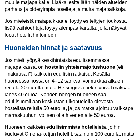
muulle majapaikalle. Lisäksi esitellään näiden alueiden
parhaita ja pidetyimpiä hotelleja ja muita majapaikkoja.
Jos mieleistä majapaikkaa ei löydy esiteltyjen joukosta,
lisää vaihtoehtoja löytyy alempaa kartalta, jolla näkyvät
loput hotellit hintoineen.
Huoneiden hinnat ja saatavuus
Jos mielii yöpyä keskihintaista edullisemmassa
majapaikassa, on
hostelin yhteismajoitushuone
(eli
“makuusali”) kaikkein edullisin ratkaisu. Kesällä
huoneessa, jossa on 4–12 sänkyä, voi nukkua alkaen
reilulla 20 eurolla mutta Helsingissä nekin voivat maksaa
lähes 40 euroa. Kahden hengen huoneen saa
edullisimmillaan keskustan ulkopuolella olevasta
hostelista reilulla 50 eurolla, ja jos matka ajoittuu vaikkapa
marraskuuhun, voi sen olla hivenen alle 50 euroa.
Huoneen kaikkein
edullisimmista hotelleista
, joihin
kuuluvat Omena-ketjun hotellit, saa noin 100 eurolla, mutta