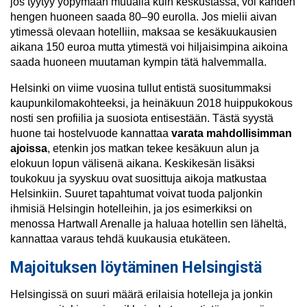
jos tyytyy yöpymään muualla kuin keskustassa, voi kahden
hengen huoneen saada 80–90 eurolla. Jos mielii aivan
ytimessä olevaan hotelliin, maksaa se kesäkuukausien
aikana 150 euroa mutta ytimestä voi hiljaisimpina aikoina
saada huoneen muutaman kympin tätä halvemmalla.
Helsinki on viime vuosina tullut entistä suositummaksi
kaupunkilomakohteeksi, ja heinäkuun 2018 huippukokous
nosti sen profiilia ja suosiota entisestään. Tästä syystä
huone tai hostelvuode kannattaa
varata mahdollisimman
ajoissa
, etenkin jos matkan tekee kesäkuun alun ja
elokuun lopun välisenä aikana. Keskikesän lisäksi
toukokuu ja syyskuu ovat suosittuja aikoja matkustaa
Helsinkiin. Suuret tapahtumat voivat tuoda paljonkin
ihmisiä Helsingin hotelleihin, ja jos esimerkiksi on
menossa Hartwall Arenalle ja haluaa hotellin sen läheltä,
kannattaa varaus tehdä kuukausia etukäteen.
Majoituksen löytäminen Helsingistä
Helsingissä on suuri määrä erilaisia hotelleja ja jonkin