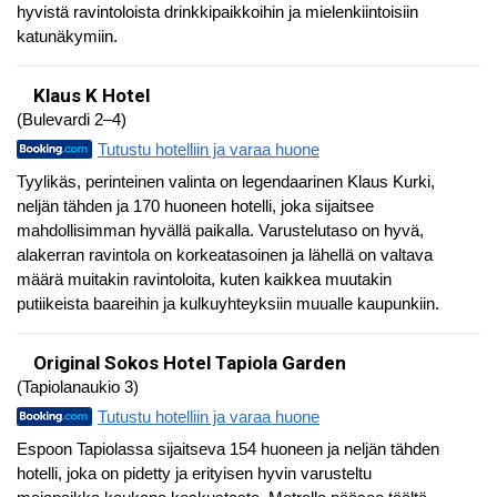
hyvistä ravintoloista drinkkipaikkoihin ja mielenkiintoisiin
katunäkymiin.
Klaus K Hotel
(Bulevardi 2–4)
Tutustu hotelliin ja varaa huone
Tyylikäs, perinteinen valinta on legendaarinen Klaus Kurki,
neljän tähden ja 170 huoneen hotelli, joka sijaitsee
mahdollisimman hyvällä paikalla. Varustelutaso on hyvä,
alakerran ravintola on korkeatasoinen ja lähellä on valtava
määrä muitakin ravintoloita, kuten kaikkea muutakin
putiikeista baareihin ja kulkuyhteyksiin muualle kaupunkiin.
Original Sokos Hotel Tapiola Garden
(Tapiolanaukio 3)
Tutustu hotelliin ja varaa huone
Espoon Tapiolassa sijaitseva 154 huoneen ja neljän tähden
hotelli, joka on pidetty ja erityisen hyvin varusteltu