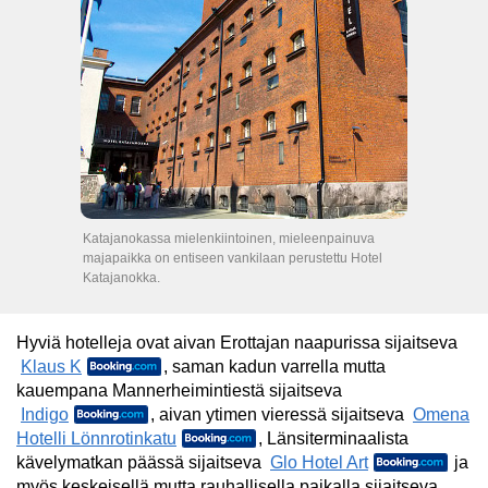
Katajanokassa mielenkiintoinen, mieleenpainuva
majapaikka on entiseen vankilaan perustettu Hotel
Katajanokka.
Hyviä hotelleja ovat aivan Erottajan naapurissa sijaitseva
Klaus K
, saman kadun varrella mutta
kauempana Mannerheimintiestä sijaitseva
Indigo
, aivan ytimen vieressä sijaitseva
Omena
Hotelli Lönnrotinkatu
, Länsiterminaalista
kävelymatkan päässä sijaitseva
Glo Hotel Art
ja
myös keskeisellä mutta rauhallisella paikalla sijaitseva