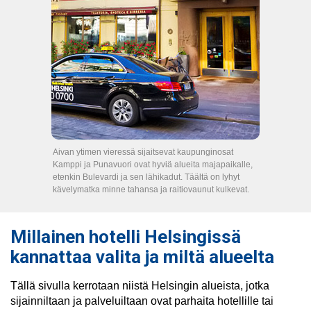
Aivan ytimen vieressä sijaitsevat kaupunginosat
Kamppi ja Punavuori ovat hyviä alueita majapaikalle,
etenkin Bulevardi ja sen lähikadut. Täältä on lyhyt
kävelymatka minne tahansa ja raitiovaunut kulkevat.
Millainen hotelli Helsingissä
kannattaa valita ja miltä alueelta
Tällä sivulla kerrotaan niistä Helsingin alueista, jotka
sijainniltaan ja palveluiltaan ovat parhaita hotellille tai