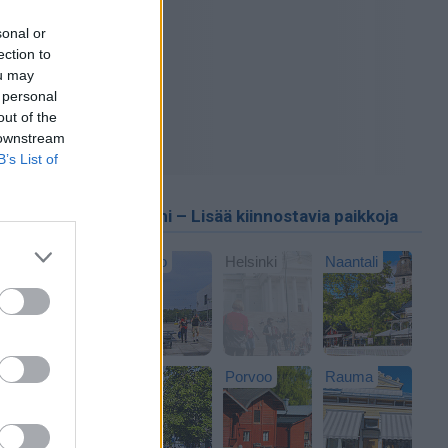
sonal or
ection to
ou may
 personal
out of the
 downstream
B’s List of
Suomi – Lisää kiinnostavia paikkoja
päin
Espoo
Helsinki
Naantali
s
at ovat
ustassa
ressa
Pori
Porvoo
Rauma
opeasti ja
le ja
iin ja