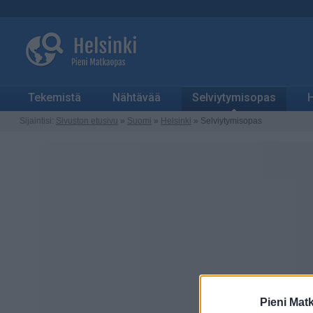
Tekemistä
Nähtävää
Selviytymisopas
H
Sijaintisi:
Sivuston etusivu
»
Suomi
»
Helsinki
» Selviytymisopas
Pieni Mat