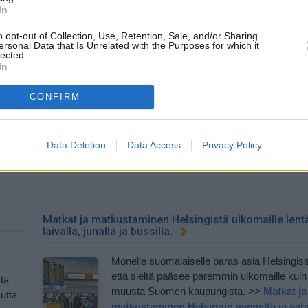
kulkeminen asemilta eteenpäin
In
o opt-out of Collection, Use, Retention, Sale, and/or Sharing
Sää, ilmasto ja parhaat matkustusajat
ersonal Data that Is Unrelated with the Purposes for which it
lected.
In
Paras aika matkustaa Helsinkiin on toukoku
syyskuun loppuun, ja parhaimmillaan myös
CONFIRM
voi joinain vuosina olla miellyttävä kuukausi
oja,
matkustaa kaupunkiin. Eniten turisteja kaup
saapuu Suomen koulujen kesälomien aikaa
Data Deletion
Data Access
Privacy Policy
kesäkuun alusta elokuun puoliväliin. >>
Sää
vat
ja parhaat matkustusajat
Matkat ja matkustaminen Helsingistä ulkomaille lent
laivalla, junalla ja bussilla.
Monelle suomalaiselle paras asia Helsingis
että sieltä pääsee paremmin ulkomaille kui
sta
muusta Suomen kaupungista. >>
Matkat ja
mutta
matkustaminen Helsingin asemilta ja sat