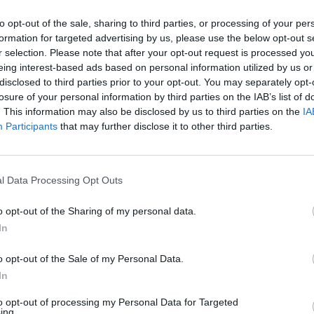
to opt-out of the sale, sharing to third parties, or processing of your per
formation for targeted advertising by us, please use the below opt-out s
r selection. Please note that after your opt-out request is processed y
eing interest-based ads based on personal information utilized by us or
disclosed to third parties prior to your opt-out. You may separately opt-
losure of your personal information by third parties on the IAB’s list of
. This information may also be disclosed by us to third parties on the
IA
Participants
that may further disclose it to other third parties.
Saapuminen Helsinkiin ja kulkeminen asemilta eteen
l Data Processing Opt Outs
Linja-autoasema ja rautatieasema ovat lähe
o opt-out of the Sharing of my personal data.
vierekkäin aivan Helsingin ytimessä. Satam
In
 voi
keskustan lähellä oleva Länsisatama, kesk
i
olevat terminaalit ja nykyään myös Vuosaa
o opt-out of the Sale of my Personal Data.
än
oleva terminaali. Lentoasemalta voi siirtyä n
In
yös
ilman pelkoa ruuhkista junalla rautatieasemal
to opt-out of processing my Personal Data for Targeted
moneen muuhun kaupunginosaan. >>
Saapuminen Helsink
ing.