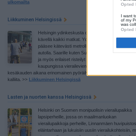
ulkomailta
Opted 
I want t
Liikkuminen Helsingissä
of my P
was col
Opted 
Helsingin ydinkeskusta on pieni paikka, jossa voi
kävellä kaikki matkat. Ydinkeskustasta muualle
pääsee kätevästi metrolla, raitiovaunulla ja linja-
autolla. Saarille kuten Suomenlinnaan kulkee lautt
ja myös erilaiset risteilyt ovat kesäkautena
kaupungissa vierailevien suosiossa. Helsinki on
kesäkauden aikana erinomainen pyöräilykaupunki. Taksikyydit o
kalliita. >>
Liikkuminen Helsingissä
Lasten ja nuorten kanssa Helsingissä
Helsinki on Suomen monipuolisin vierailupaikka
lapsiperheille, jossa on maailmanluokan
vierailupaikkoja perheille, Linnanmäen huvipuisto
eläintarhaan ja lukuisiin uusiin vierailukohteisiin, 