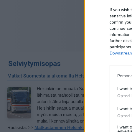
If you wish 
sensitive in
confirm you
continue se
information 
further disc
participants
Downstream 
Selviytymisopas
Matkat Suomesta ja ulkomailta Helsinkiin
Persona
Helsinkiin on muualta Suomesta ja myös joistain
I want t
lähimaista mahdollista matkustaa parhaiten oman
Opted 
auton lisäksi linja-autolla ja rautateitse. Lentämällä
Helsinkiin saapua muualta Suomesta kuten tietyst
I want t
myös muista maista, ja laivalla Suomeen siirrytä
Opted 
muita liikennevälineitä enemmän paitsi Virosta m
I want 
Ruotsista. >>
Matkustaminen Helsinkiin muualta Suomesta ja
Advertis