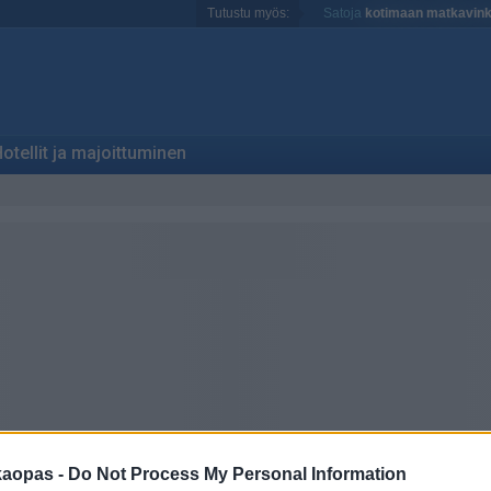
Tutustu myös:
Satoja
kotimaan matkavink
otellit ja majoittuminen
kaopas -
Do Not Process My Personal Information