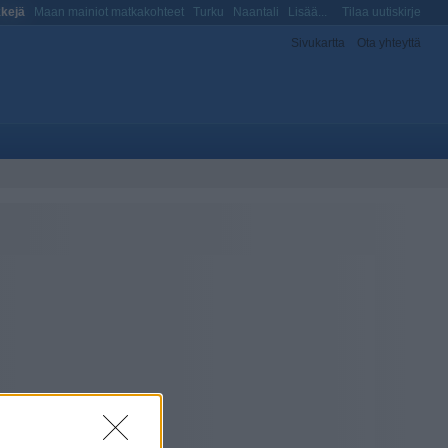
kejä
Maan mainiot matkakohteet
Turku
Naantali
Lisää...
Tilaa uutiskirje
Sivukartta
Ota yhteyttä