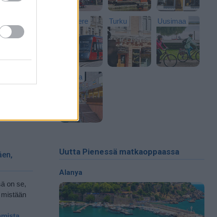
Tampere
Turku
Uusimaa
un alusta
 helmikuu
Vantaa
unkiin
n
, ilmasto
Uutta Pienessä matkaoppaassa
äen,
Alanya
sä on se,
n mistään
amista