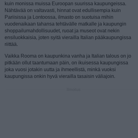
kuin monissa muissa Euroopan suurissa kaupungeissa.
Nähtävää on valtavasti, hinnat ovat edullisempia kuin
Pariisissa ja Lontoossa, ilmasto on suotuisa mihin
vuodenaikaan tahansa tehtävälle matkalle ja kaupungin
shoppailumahdollisuudet, ruoat ja museot ovat nekin
ensiluokkaisia, joten syitä vierailla Italian pääkaupungissa
riittää.
Vaikka Rooma on kaupunkina vanha ja Italian talous on jo
pitkään ollut taantumaan päin, on ikuisessa kaupungissa
joka vuosi jotakin uutta ja ihmeellistä, minkä vuoksi
kaupungissa onkin hyvä vierailla tasaisin väliajoin.
Ilmoitus