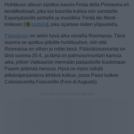
Huhtikuun alkuun sijoittuu kaunis Festa della Primavera eli
kevätfestivaali, joka tuo kauniita kukkia niin sanotuille
Espanjalaisille portaille ja musiikkia Trinità dei Monti -
kirkkoon [
kartalla
], joka sijaitsee niiden yläpuolella.
Pääsiäinen
on sekin hyvä aika vierailla Roomassa. Tänä
vuonna se ajoittuu pitkälle huhtikuuhun, niin että
Roomassa on silloin jo miltei kesä. Pääsiäissunnuntai on
tänä vuonna 20.4., ja tämä on palmusunnuntain kanssa
aika, jolloin Vatikaaniin mennään pääaukiolle kuulemaan
Paavin pitämää messua. Hyvä on myös nähdä
pitkänäperjantaina tehtävä kulkue, jossa Paavi kulkee
Colosseumilta Foorumille (Foro di Augusto).
Sivu jatkuu ilmoituksen jälkeen