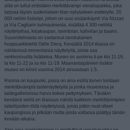
siitä on tullut entistäkin merkittävämpi vierailupaikka, joka
tarjoaa täysin uudenlaisen tilan nykytaiteen esittelylle. 20
000 neliön lisäsiipi, johon on uusi sisäänkäynti Via Nizzan
ja Via Cagliarin kulmauksesta, sisältää 4 300 neliötä
näyttelytilaa, kirjakaupan, ravintolan, kahvilan ja baarin.
Suunnitelmasta on vastannut ranskalainen
huippuarkkitehti Odile Decq. Keväällä 2014 tilassa on
nähtävissä monenlaisia näyttelyitä
, joista saa
verkkosivuilta lisätietoa. Museo on avoinna ti-pe klo 11-19,
la klo 11-22 ja su klo 11-19. Maanantaipäivien lisäksi
museo on kiinni vuonna 2014 ainoastaan 1.5.
Rooma on kaupunki, jossa on aina esillä toinen toistaan
merkittävämpiä taidenäyttelyitä ja jonka museoissa ja
taidegallerioissa harva kokee pettymyksen. Tänäkin
keväänä siellä on tilaisuus nähdä kaikkein merkittävimpien
taiteilijoiden töitä näyttelyissä, joista jotkin ovat olleet
kaupungissa jo pitkään mutta joista valtaosa päättyy tämän
kevään aikana.
Yksi aina ajankohtainen ja miellyttävä vierailupaikka on