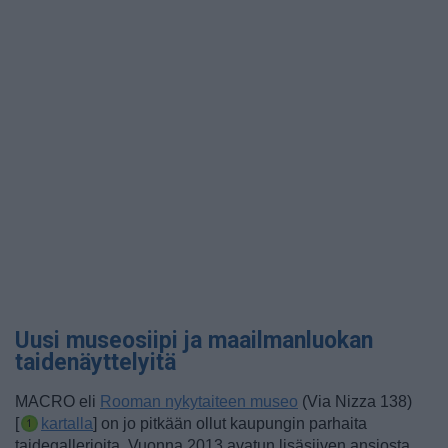
Uusi museosiipi ja maailmanluokan
taidenäyttelyitä
MACRO eli
Rooman nykytaiteen museo
(Via Nizza 138)
[
kartalla
] on jo pitkään ollut kaupungin parhaita
taidegallerioita. Vuonna 2013 avatun lisäsiiven ansiosta