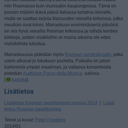
niin Roomassa kuin muissakin kaupungeissa. Tämä on
jossain määrin ikävä päivä Italiassa turistina olevalle,
mutta se saattaa tarjota tilaisuuden vierailla kirkoissa, jotka
muulloin ovat kiinni. Marraskuun ensimmäisenä päivänä
on siis hyvä vierailla Rooman kirkoissa ja nähdä kenties
kirkkoja, joiden sisätiloihin ei muina aikoina ole edes
mahdollista tutustua.
Marraskuussa pidetään myös
Rooman jazzfestivaalit
, jotka
usein alkavat jo lokakuun puolella. Paikalla on jatsin
kärkinimiä ympäri maailman, ja valtaosa konserteista
pidetään
Audtirium Parco della Musica
-salissa
[
kartalla
].
Lisätietoa
Lisätietoa Rooman tapahtumista vuonna 2014
|
Lisää
tietoa Rooman tapahtumista
Teksti ja kuvat:
Peter Forsberg
2014/01