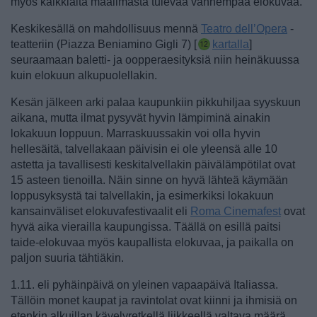
myös kaikkialta maailmasta tulevaa vanhempaa elokuvaa.
Keskikesällä on mahdollisuus mennä
Teatro dell’Opera
-
teatteriin (Piazza Beniamino Gigli 7) [
kartalla
]
seuraamaan baletti- ja oopperaesityksiä niin heinäkuussa
kuin elokuun alkupuolellakin.
Kesän jälkeen arki palaa kaupunkiin pikkuhiljaa syyskuun
aikana, mutta ilmat pysyvät hyvin lämpiminä ainakin
lokakuun loppuun. Marraskuussakin voi olla hyvin
hellesäitä, talvellakaan päivisin ei ole yleensä alle 10
astetta ja tavallisesti keskitalvellakin päivälämpötilat ovat
15 asteen tienoilla. Näin sinne on hyvä lähteä käymään
loppusyksystä tai talvellakin, ja esimerkiksi lokakuun
kansainväliset elokuvafestivaalit eli
Roma Cinemafest
ovat
hyvä aika vierailla kaupungissa. Täällä on esillä paitsi
taide-elokuvaa myös kaupallista elokuvaa, ja paikalla on
paljon suuria tähtiäkin.
1.11. eli pyhäinpäivä on yleinen vapaapäivä Italiassa.
Tällöin monet kaupat ja ravintolat ovat kiinni ja ihmisiä on
etenkin alkuillan kävelyretkellä liikkeellä valtava määrä