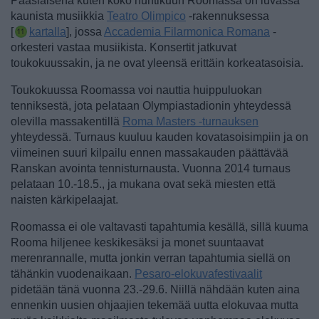
Pääsiäisenä kuten koko huhtikuun Roomassa on luvassa
kaunista musiikkia
Teatro Olimpico
-rakennuksessa
[
kartalla
], jossa
Accademia Filarmonica Romana
-
orkesteri vastaa musiikista. Konsertit jatkuvat
toukokuussakin, ja ne ovat yleensä erittäin korkeatasoisia.
Toukokuussa Roomassa voi nauttia huippuluokan
tenniksestä, jota pelataan Olympiastadionin yhteydessä
olevilla massakentillä
Roma Masters -turnauksen
yhteydessä. Turnaus kuuluu kauden kovatasoisimpiin ja on
viimeinen suuri kilpailu ennen massakauden päättävää
Ranskan avointa tennisturnausta. Vuonna 2014 turnaus
pelataan 10.-18.5., ja mukana ovat sekä miesten että
naisten kärkipelaajat.
Roomassa ei ole valtavasti tapahtumia kesällä, sillä kuuma
Rooma hiljenee keskikesäksi ja monet suuntaavat
merenrannalle, mutta jonkin verran tapahtumia siellä on
tähänkin vuodenaikaan.
Pesaro-elokuvafestivaalit
pidetään tänä vuonna 23.-29.6. Niillä nähdään kuten aina
ennenkin uusien ohjaajien tekemää uutta elokuvaa mutta