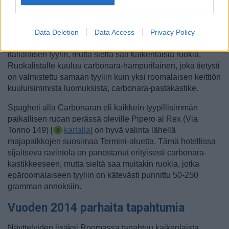
Toinen uusi lisäys Rooman ravintoloihin on toisella
puolella kaupunkia Testacciossa sijaitseva
Porto Fluviale
(Via Porto Fluviale 22) [
kartalla
]. Tämä on perinteinen
Data Deletion
Data Access
Privacy Policy
trattoria ja pizzeria, jonka sisustus tuo mieleen vanhan ajan
italialaisen tyylin, mutta sieltä saa kaikenlaisia ruokia.
Ruokalistalle kuuluu carbonara-hampurilainen, joka tietysti
on valmistettu samaan tyyliin kuin yksi roomalaisen keittiön
kuuluisimmista luomuksista, carbonara-pastakastike.
Spagheti alla Carbonaran eli kaikkein tyypillisimmän
paikallisen ruoan perässä oleville Pipero al Rex (Via
Torino 149) [
kartalla
] on hyvä valinta lähellä
majapaikkojen suosimaa Termini-aluetta. Tämä hotellissa
sijaitseva ravintola on panostanut erityisesti carbonara-
kastikkeeseen, mutta sieltä saa muitakin ruokia, jotka
epäroomalaiseen tyyliin on kätevästi punnittu 50-250
gramman annoksiin.
Vuoden 2014 parhaita tapahtumia
Näyttelyiden lisäksi Roomassa tapahtuu kaikenlaista