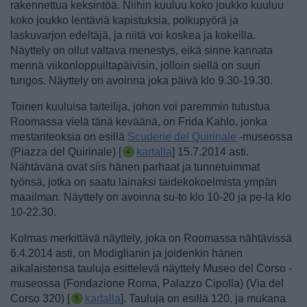
rakennettua keksintöä. Niihin kuuluu koko joukko kuuluu
koko joukko lentäviä kapistuksia, polkupyörä ja
laskuvarjon edeltäjä, ja niitä voi koskea ja kokeilla.
Näyttely on ollut valtava menestys, eikä sinne kannata
mennä viikonloppuiltapäivisin, jolloin siellä on suuri
tungos. Näyttely on avoinna joka päivä klo 9.30-19.30.
Toinen kuuluisa taiteilija, johon voi paremmin tutustua
Roomassa vielä tänä keväänä, on Frida Kahlo, jonka
mestariteoksia on esillä
Scuderie del Quirinale
-museossa
(Piazza del Quirinale) [
kartalla
] 15.7.2014 asti.
Nähtävänä ovat siis hänen parhaat ja tunnetuimmat
työnsä, jotka on saatu lainaksi taidekokoelmista ympäri
maailman. Näyttely on avoinna su-to klo 10-20 ja pe-la klo
10-22.30.
Kolmas merkittävä näyttely, joka on Roomassa nähtävissä
6.4.2014 asti, on Modiglianin ja joidenkin hänen
aikalaistensa tauluja esittelevä näyttely Museo del Corso -
museossa (Fondazione Roma, Palazzo Cipolla) (Via del
Corso 320) [
kartalla
]. Tauluja on esillä 120, ja mukana