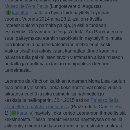
Museo dell’Ara Pacis
(Lungotevere di Augusta)
[
kartalla
]. Täällä on hyviä taidenäyttelyitä ympäri
vuoden. Vuonna 2014 aina 23.2. asti on näytillä
impressionismin parhaita paloja, ja esille tuodaan
esimerkiksi Cezannen ja Degas’n töitä. Ara Pacikseen on
suuri pääsymaksu etenkin tasokkaisiin näyttelyihin, mutta
sen kokoelmia pääsee katsomaan melko edullisesti.
Vaikka sisään ei aikoisikaan, kannattaa tänne kauniina
päivänä tulla paikallisten tavoin viettämään aikaa museon
portailla ja nauttimaan tämän monipuolisen tienoon
tunnelmasta.
Leonardo da Vinci on kaikkien tunteman Mona Lisa -taulun
maalannut yleisnero, jonka keksinnöt olivat satoja vuosia
aikaansa edellä ja joka esimerkiksi hahmotteli jo
keskiajalla helikopterin. 30.4.2015 asti on
Palazzo della
Cancelleria -palatsin museossa
(Piazza della Cancelleria
1) [
kartalla
] näyttely, joka kertoo Leonardon ihmeellisistä
keksinnöistä. Tässä interaktiivisessa näyttelyssä on esillä
viitisenkymmentä tarkkaan da Vincin piirustusten mukaan