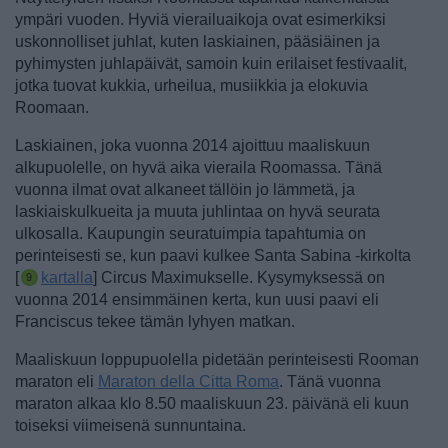
ympäri vuoden. Hyviä vierailuaikoja ovat esimerkiksi
uskonnolliset juhlat, kuten laskiainen, pääsiäinen ja
pyhimysten juhlapäivät, samoin kuin erilaiset festivaalit,
jotka tuovat kukkia, urheilua, musiikkia ja elokuvia
Roomaan.
Laskiainen, joka vuonna 2014 ajoittuu maaliskuun
alkupuolelle, on hyvä aika vieraila Roomassa. Tänä
vuonna ilmat ovat alkaneet tällöin jo lämmetä, ja
laskiaiskulkueita ja muuta juhlintaa on hyvä seurata
ulkosalla.
Kaupungin seuratuimpia tapahtumia on
perinteisesti se, kun paavi kulkee Santa Sabina -kirkolta
[
kartalla
] Circus Maximukselle. Kysymyksessä on
vuonna 2014 ensimmäinen kerta, kun uusi paavi eli
Franciscus tekee tämän lyhyen matkan.
Maaliskuun loppupuolella pidetään perinteisesti Rooman
maraton eli
Maraton della Citta Roma
. Tänä vuonna
maraton alkaa klo 8.50 maaliskuun 23. päivänä eli kuun
toiseksi viimeisenä sunnuntaina.