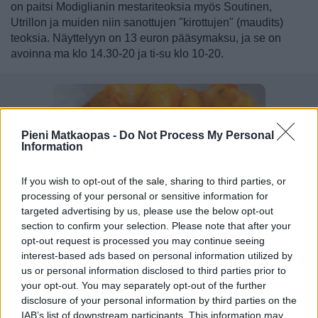
on paitsi Modiglianin mestariteoksia myös Soutinen,
Utrillon ja muiden niin sanottujen "kirottujen" (maudits)
teoksia. Näyttelyyn on 13 euron pääsymaksu, ja se on
avoinna ma klo 14.30-20 ja ti-su klo 10-20.
Pieni Matkaopas -
Do Not Process My Personal
Information
If you wish to opt-out of the sale, sharing to third parties, or
processing of your personal or sensitive information for
targeted advertising by us, please use the below opt-out
section to confirm your selection. Please note that after your
opt-out request is processed you may continue seeing
interest-based ads based on personal information utilized by
us or personal information disclosed to third parties prior to
your opt-out. You may separately opt-out of the further
disclosure of your personal information by third parties on the
Roomalainen keittiö on maailmankuulu, ja paikallisten
IAB’s list of downstream participants. This information may