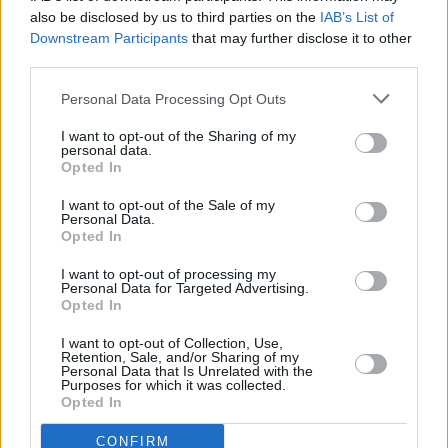
ruokien lisäksi kaupungissa on tarjolla myös kaikista
also be disclosed by us to third parties on the
IAB’s List of
Italian kolkista peräisin olevia ruokia.
Downstream Participants
that may further disclose it to other
third parties.
Uusia ravintoloita
Personal Data Processing Opt Outs
Roomalainen keittiö on maailmankuulu, ja paikallisten
I want to opt-out of the Sharing of my
ruokien lisäksi kaupungissa on tarjolla myös kaikista Italian
personal data.
Opted In
kolkista peräisin olevia ruokia. Ravintolat etenkään
Rooman keskustassa eivät aina ole ensiluokkaisia tai
I want to opt-out of the Sale of my
hinta-laatusuhteeltaan edes hyviä, ja siellä kannattaakin
Personal Data.
noudattaa tarkkaavaisuutta ravintolaa valitessa. Vanhojen
Opted In
suosikkien lisäksi kaupungissa on uusia, viime vuosina
I want to opt-out of processing my
avattuja ravintoloita, jotka ovat järjestään tasoltaan
Personal Data for Targeted Advertising.
moitteettomia.
Opted In
Vatikaanissa vierailevien on hyvä mennä syömään
I want to opt-out of Collection, Use,
Retention, Sale, and/or Sharing of my
viereisessä Prati-kaupunginosassa sijaitsevaan Romeo-
Personal Data that Is Unrelated with the
ravintolaan (Via Silla 26/a) [
kartalla
]. Täällä on tarjolla
Purposes for which it was collected.
Opted In
hyvä valikoima pasta-annoksia, liharuokia ja mereneläviä,
mutta täältä saa myös muita ruokia, kuten hampurilaisia.
CONFIRM