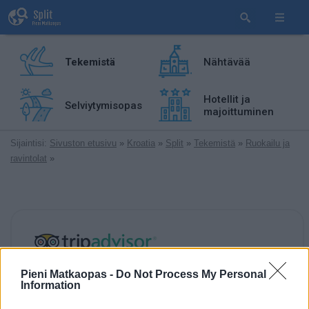
Tekemistä
Nähtävää
Hotellit ja
Selviytymisopas
majoittuminen
Sijaintisi:
Sivuston etusivu
»
Kroatia
»
Split
»
Tekemistä
»
Ruokailu ja
ravintolat
»
Pieni Matkaopas -
Do Not Process My Personal
TripAdvisor-arvostelu
Information
arvostelua