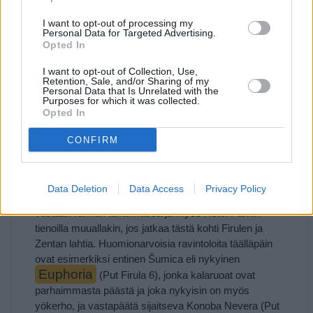
I want to opt-out of processing my
Personal Data for Targeted Advertising.
Osoite:
Opted In
I want to opt-out of Collection, Use,
Retention, Sale, and/or Sharing of my
Personal Data that Is Unrelated with the
Purposes for which it was collected.
Opted In
Lučac, Manuš ja Bačvice
CONFIRM
Lisää ruokapaikkoja on Bačvice-rannalla olevassa
kompleksissa ja sen ympäristössä, ja tämähän on
Data Deletion
Data Access
Privacy Policy
kaupungin yöelämän keskus. Lisää ravintoloita tulee
vastaan rannan tuntumassa ja myös Hotel Parkin
tienoilla muuallakin, jos jatkaa tästä kohti Firulen ja
Zentan lahtia. Huomionarvoisia ravintoloita täälläpäin
ovat esimerkiksi entinen Šumica eli nykyinen
Euphoria
(Put Firula 6), jonka kalaruoat ovat
parhaimmasta päästä ja joka nykyisin on myös
yökerho, ja vastapäätä sijaitseva Konoba Nevera (Put