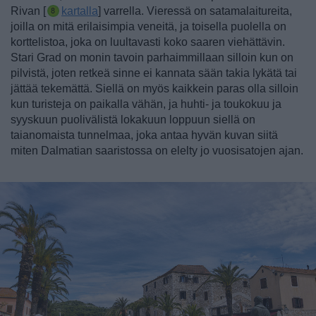
Rivan [
kartalla
] varrella. Vieressä on satamalaitureita,
joilla on mitä erilaisimpia veneitä, ja toisella puolella on
korttelistoa, joka on luultavasti koko saaren viehättävin.
Stari Grad on monin tavoin parhaimmillaan silloin kun on
pilvistä, joten retkeä sinne ei kannata sään takia lykätä tai
jättää tekemättä. Siellä on myös kaikkein paras olla silloin
kun turisteja on paikalla vähän, ja huhti- ja toukokuu ja
syyskuun puolivälistä lokakuun loppuun siellä on
taianomaista tunnelmaa, joka antaa hyvän kuvan siitä
miten Dalmatian saaristossa on elelty jo vuosisatojen ajan.