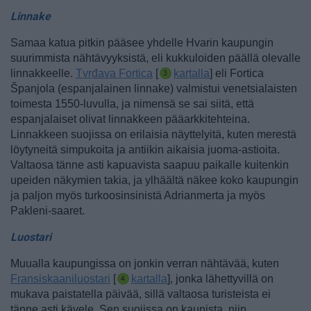
Linnake
Samaa katua pitkin pääsee yhdelle Hvarin kaupungin
suurimmista nähtävyyksistä, eli kukkuloiden päällä olevalle
linnakkeelle.
Tvrđava Fortica
[
kartalla
] eli Fortica
Španjola (espanjalainen linnake) valmistui venetsialaisten
toimesta 1550-luvulla, ja nimensä se sai siitä, että
espanjalaiset olivat linnakkeen pääarkkitehteina.
Linnakkeen suojissa on erilaisia näyttelyitä, kuten merestä
löytyneitä simpukoita ja antiikin aikaisia juoma-astioita.
Valtaosa tänne asti kapuavista saapuu paikalle kuitenkin
upeiden näkymien takia, ja ylhäältä näkee koko kaupungin
ja paljon myös turkoosinsinistä Adrianmerta ja myös
Pakleni-saaret.
Luostari
Muualla kaupungissa on jonkin verran nähtävää, kuten
Fransiskaaniluostari
[
kartalla
], jonka lähettyvillä on
mukava paistatella päivää, sillä valtaosa turisteista ei
tänne asti kävele. Sen suojissa on kaunista, niin