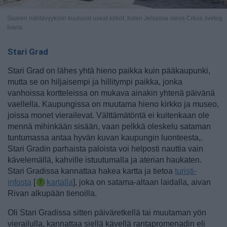
Saaren nähtävyyksiin kuuluvat useat kirkot, kuten Jelsassa oleva Crkva svetog
Ivana.
Stari Grad
Stari Grad on lähes yhtä hieno paikka kuin pääkaupunki,
mutta se on hiljaisempi ja hillitympi paikka, jonka
vanhoissa kortteleissa on mukava ainakin yhtenä päivänä
vaellella. Kaupungissa on muutama hieno kirkko ja museo,
joissa monet vierailevat. Välttämätöntä ei kuitenkaan ole
mennä mihinkään sisään, vaan pelkkä oleskelu sataman
tuntumassa antaa hyvän kuvan kaupungin luonteesta,.
Stari Gradin parhaista paloista voi helposti nauttia vain
kävelemällä, kahville istuutumalla ja aterian haukaten.
Stari Gradissa kannattaa hakea kartta ja tietoa
turisti-
infosta
[
kartalla
], joka on satama-altaan laidalla, aivan
Rivan alkupään tienoilla.
Oli Stari Gradissa sitten päiväretkellä tai muutaman yön
vierailulla, kannattaa siellä kävellä rantapromenadin eli