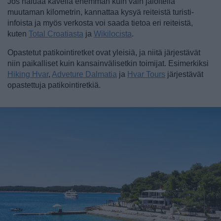
Jos haluaa kävellä enemmän kuin vain jaloitella
muutaman kilometrin, kannattaa kysyä reiteistä turisti-
infoista ja myös verkosta voi saada tietoa eri reiteistä,
kuten
Total Croatiasta
ja
Wikilocista
.
Opastetut patikointiretket ovat yleisiä, ja niitä järjestävät
niin paikalliset kuin kansainvälisetkin toimijat. Esimerkiksi
Hiking Hvar
,
Adveture Dalmatia
ja
Hvar Tours
järjestävät
opastettuja patikointiretkiä.