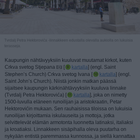
Tvrdalj Petra Hektorovića -linnakkeen edustalla olevalla aukiolla on lukuisia
terasseja.
Kaupungin nähtävyyksiin kuuluvat muutamat kirkot, kuten
Crkva svetog Stjepana
[
kartalla
] (engl. Saint
Stephen’s Church)
Crkva svetog Ivana [
kartalla
] (engl.
Saint John’s Church).
Niistä jonkin matkan päässä
sijaitsee
kaupungin kärkinähtävyyksiin kuuluva linnake
(Tvrdalj Petra Hektorovića) [
kartalla
], joka on nimetty
1500-luvulla eläneen runoilijan ja aristokraatin, Petar
Hektorovićin mukaan. Sen rauhaisissa tiloissa on lukuisia
runoilijan kirjoittamia iskulauseita ja mottoja, jotka
selvittelevät elämän armotonta luonnetta latinaksi, italiaksi
ja kroatiaksi.
Linnakkeen sisäpihalla oleva puutarha on
nykyään entistä paremmassa kunnossa, ja siellä kannattaa