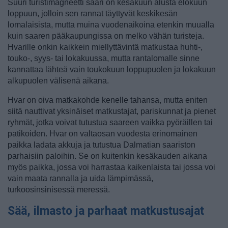
Suuri turistimagneetti saari on kesäkuun alusta elokuun
loppuun, jolloin sen rannat täyttyvät keskikesän
lomalaisista, mutta muina vuodenaikoina etenkin muualla
kuin saaren pääkaupungissa on melko vähän turisteja.
Hvarille onkin kaikkein miellyttävintä matkustaa huhti-,
touko-, syys- tai lokakuussa, mutta rantalomalle sinne
kannattaa lähteä vain toukokuun loppupuolen ja lokakuun
alkupuolen välisenä aikana.
Hvar on oiva matkakohde kenelle tahansa, mutta eniten
siitä nauttivat yksinäiset matkustajat, pariskunnat ja pienet
ryhmät, jotka voivat tutustua saareen vaikka pyöräillen tai
patikoiden. Hvar on valtaosan vuodesta erinomainen
paikka ladata akkuja ja tutustua Dalmatian saariston
parhaisiin paloihin. Se on kuitenkin kesäkauden aikana
myös paikka, jossa voi harrastaa kaikenlaista tai jossa voi
vain maata rannalla ja uida lämpimässä,
turkoosinsinisessä meressä.
Sää, ilmasto ja parhaat matkustusajat