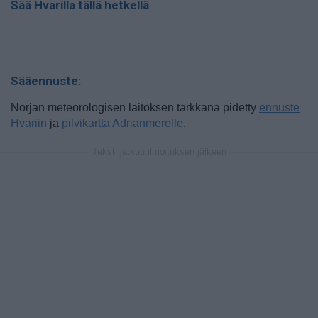
Sää Hvarilla tällä hetkellä
Sääennuste:
Norjan meteorologisen laitoksen tarkkana pidetty
ennuste
Hvariin
ja
pilvikartta Adrianmerelle
.
Teksti jatkuu ilmoituksen jälkeen