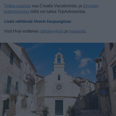
Tietoa saarista
saa Croatia Vacationista, ja
ihmisten
kokemuksista
niillä voi lukea TripAdvisorista.
Lisää nähtävää Hvarin kaupungissa:
Visit Hvar esittelee
nähtävyyksiä
ja
museoita
.