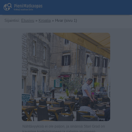
Sijaintisi:
Etusivu
»
Kroatia
» Hvar (sivu 1)
Nähtävyyksiä ei ole paljon, ja sinänsä Stari Grad on
kauniine korttelistoineen ja satama-alueineen