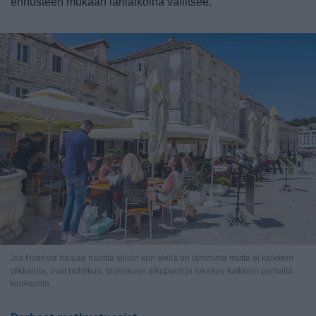
ennusteen mukaan lähiaikoina vallitsee.
Jos Hvarista haluaa nauttia silloin kun siellä on lämmintä mutta ei kaikkein
vilkkainta, ovat huhtikuu, toukokuun alkupuoli ja lokakuu kaikkein parhaita
kuukausia.