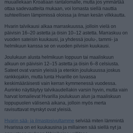
muuallekaan Kroatiaan rantalomalle, mutta jos ymmärtää
ottaa sadevaatteita mukaan, voi lomasta siellä nauttia
suhteellisen lämpimissä oloissa ja ilman kesän vilkkautta.
Hvarin talvikausi alkaa marraskuussa, jolloin vielä on
päivisin 16–20 astetta ja öisin 10–12 astetta. Marraskuu on
vuoden sateisin kuukausi, ja yhdessä joulu-, tammi- ja
helmikuun kanssa se on vuoden pilvisin kuukausi.
Joulukuun alusta helmikuun loppuun tai maaliskuun
alkuun on päivisin 12–15 astetta ja öisin 6–8 celsiusta.
Sateet ovat varsin yleisiä ja etenkin joulukuussa joskus
rankkojakin, mutta lunta Hvarille on luvassa
keskimääräisesti vain kerran kymmenessä vuodessa.
Aurinko näyttäytyy talvikaudellakin varsin hyvin, mutta vain
harvat lomailevat Hvarilla joulukuun alun ja maaliskuun
loppupuolen välisenä aikana, jolloin myös merta
ravisuttavat myrskyt ovat yleisiä.
Hvarin sää- ja ilmastosivultamme
selviää miten lämmintä
Hvarissa on eri kuukausina ja millainen sää siellä nyt ja