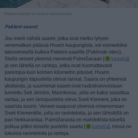
Pakleni-saarille voi kulkea taksiveneellä.
Pakleni-saaret
Jos mielii nähdä saaret, jotka ovat melko lyhyen
venematkan päässä Hvarin kaupungista, voi esimerkiksi
taksiveneellä kulkea Pakleni-saarille (Paklinski otoci).
Siellä veneet yleensä menevät Palmižanaan [
kartalla
],
ja sen lähellä on rantoja, jotka ovat huomattavasti
parempia kuin kolmen kilometrin pituiset, Hvarin
kaupungin itäpuolella olevat rannat.
Saaria on yhteensä
yksitoista, ja suurimmat saaret ovat nudistirannoistaan
tunnettu Seti Jerolim, Marinkovac, jolla on kaksi suosittua
rantaa, ja sen länsipuolella oleva Sveti Klement, joka on
saarista suurin. Veneet saapuvat yleensä nimenomaan
Sveti Klementille, jolla on ravintoloita, ja sen lähistöllä on
pari hiekkarantaa.
Palmižanasta on mahdollista kävellä
polkua pitkin toiselle puolelle saarta [
kartalla
], missä on
lukuisia ravintoloita ja rantoja.