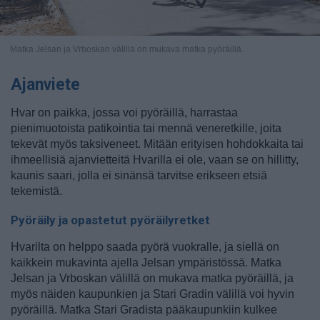
Matka Jelsan ja Vrboskan välillä on mukava matka pyöräillä.
Ajanviete
Hvar on paikka, jossa voi pyöräillä, harrastaa
pienimuotoista patikointia tai mennä veneretkille, joita
tekevät myös taksiveneet. Mitään erityisen hohdokkaita tai
ihmeellisiä ajanvietteitä Hvarilla ei ole, vaan se on hillitty,
kaunis saari, jolla ei sinänsä tarvitse erikseen etsiä
tekemistä.
Pyöräily ja opastetut pyöräilyretket
Hvarilta on helppo saada pyörä vuokralle, ja siellä on
kaikkein mukavinta ajella Jelsan ympäristössä. Matka
Jelsan ja Vrboskan välillä on mukava matka pyöräillä, ja
myös näiden kaupunkien ja Stari Gradin välillä voi hyvin
pyöräillä. Matka Stari Gradista pääkaupunkiin kulkee