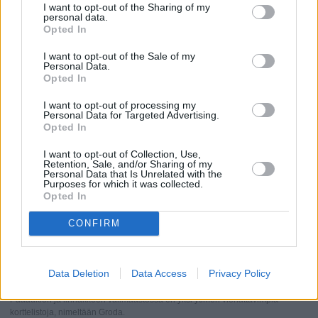
I want to opt-out of the Sharing of my
aikana (huhtikuulta lokakuulle). Sen vieressä on vain
personal data.
matkustuskaudella avoinna oleva taidegalleria,
Hvaroom
,
Opted In
joka on hyvä paikka katsella paikallista taidetta.
I want to opt-out of the Sale of my
Personal Data.
Opted In
I want to opt-out of processing my
Personal Data for Targeted Advertising.
Opted In
I want to opt-out of Collection, Use,
Retention, Sale, and/or Sharing of my
Personal Data that Is Unrelated with the
Purposes for which it was collected.
Opted In
CONFIRM
Data Deletion
Data Access
Privacy Policy
Pääaukion ja linnakkeen välimaastossa on yksi ytimen viehättävimpiä
korttelistoja, nimeltään Groda.