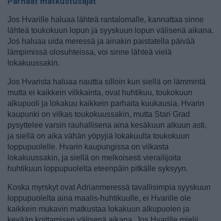
Parhaat matkustusajat
Jos Hvarille haluaa lähteä rantalomalle, kannattaa sinne
lähteä toukokuun lopun ja syyskuun lopun välisenä aikana.
Jos haluaa uida meressä ja ainakin paistatella päivää
lämpimissä olosuhteissa, voi sinne lähteä vielä
lokakuussakin.
Jos Hvarista haluaa nauttia silloin kun siellä on lämmintä
mutta ei kaikkein vilkkainta, ovat huhtikuu, toukokuun
alkupuoli ja lokakuu kaikkein parhaita kuukausia. Hvarin
kaupunki on vilkas toukokuussakin, mutta Stari Grad
pysyttelee varsin rauhallisena aina kesäkuun alkuun asti,
ja siellä on aika vähän yöpyjiä lokakuulta toukokuun
loppupuolelle. Hvarin kaupungissa on vilkasta
lokakuussakin, ja siellä on melkoisesti vierailijoita
huhtikuun loppupuolelta eteenpäin pitkälle syksyyn.
Koska myrskyt ovat Adrianmeressä tavallisimpia syyskuun
loppupuolelta aina maalis-huhtikuulle, ei Hvarille ole
kaikkein mukavin matkustaa lokakuun alkupuolen ja
kevään koittamisen välisenä aikana. Jos Hvarille mielii