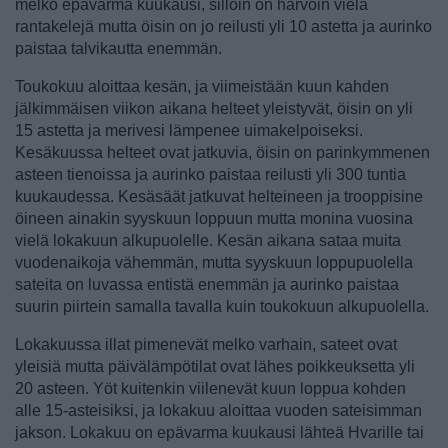
melko epävarma kuukausi, silloin on harvoin vielä
rantakelejä mutta öisin on jo reilusti yli 10 astetta ja aurinko
paistaa talvikautta enemmän.
Toukokuu aloittaa kesän, ja viimeistään kuun kahden
jälkimmäisen viikon aikana helteet yleistyvät, öisin on yli
15 astetta ja merivesi lämpenee uimakelpoiseksi.
Kesäkuussa helteet ovat jatkuvia, öisin on parinkymmenen
asteen tienoissa ja aurinko paistaa reilusti yli 300 tuntia
kuukaudessa. Kesäsäät jatkuvat helteineen ja trooppisine
öineen ainakin syyskuun loppuun mutta monina vuosina
vielä lokakuun alkupuolelle. Kesän aikana sataa muita
vuodenaikoja vähemmän, mutta syyskuun loppupuolella
sateita on luvassa entistä enemmän ja aurinko paistaa
suurin piirtein samalla tavalla kuin toukokuun alkupuolella.
Lokakuussa illat pimenevät melko varhain, sateet ovat
yleisiä mutta päivälämpötilat ovat lähes poikkeuksetta yli
20 asteen. Yöt kuitenkin viilenevät kuun loppua kohden
alle 15-asteisiksi, ja lokakuu aloittaa vuoden sateisimman
jakson. Lokakuu on epävarma kuukausi lähteä Hvarille tai