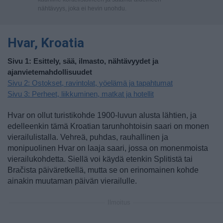
nähtävyys, joka ei hevin unohdu.
Hvar, Kroatia
Sivu 1: Esittely, sää, ilmasto, nähtävyydet ja
ajanvietemahdollisuudet
Sivu 2: Ostokset, ravintolat, yöelämä ja tapahtumat
Sivu 3: Perheet, liikkuminen, matkat ja hotellit
Hvar on ollut turistikohde 1900-luvun alusta lähtien, ja
edelleenkin tämä Kroatian tarunhohtoisin saari on monen
vierailulistalla. Vehreä, puhdas, rauhallinen ja
monipuolinen Hvar on laaja saari, jossa on monenmoista
vierailukohdetta. Siellä voi käydä etenkin Splitistä tai
Bračista päiväretkellä, mutta se on erinomainen kohde
ainakin muutaman päivän vierailulle.
Ilmoitus