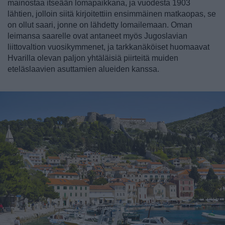
mainostaa itseään lomapaikkana, ja vuodesta 1903
lähtien, jolloin siitä kirjoitettiin ensimmäinen matkaopas, se
on ollut saari, jonne on lähdetty lomailemaan. Oman
leimansa saarelle ovat antaneet myös Jugoslavian
liittovaltion vuosikymmenet, ja tarkkanäköiset huomaavat
Hvarilla olevan paljon yhtäläisiä piirteitä muiden
eteläslaavien asuttamien alueiden kanssa.