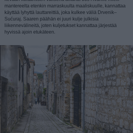
mantereelta etenkin marraskuulta maaliskuulle, kannattaa
käyttää lyhyttä lauttareittiä, joka kulkee väliä Drvenik–
Sućuraj. Saaren päähän ei juuri kulje julkisia
liikennevälineitä, joten kuljetukset kannattaa järjestää
hyvissä ajoin etukäteen.