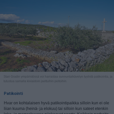
Stari Gradin ympäristössä voi harrastaa sunnuntaikävelyn tyylistä patikointia, ja
tutustua samalla kiviaidoin jaettuihin peltoihin.
Patikointi
Hvar on kohtalaisen hyvä patikointipaikka silloin kun ei ole
liian kuuma (heinä- ja elokuu) tai silloin kun sateet etenkin