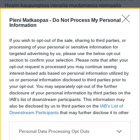
Hvarin kaupungissa vierailla muutamassa normaalia
hienommassa nähtävyydessä. Kartan ja tietoa paikan
päällä saa
turisti-infoista
, jonkalainen on [
kartalla
]
Pieni Matkaopas -
Do Not Process My Personal
Information
pääaukion ja sataman vieressä.
Pääaukion ympäristössä
If you wish to opt-out of the sale, sharing to third parties, or
processing of your personal or sensitive information for
Hvarin kaupunki on melko pieni mutta sokkeloinen paikka.
targeted advertising by us, please use the below opt-out
Jos sinne saapuu linja-autolla, saapuu asemalle, joka on
section to confirm your selection. Please note that after your
pääaukion (Trg svetog Stjepana) toisessa päässä.
opt-out request is processed you may continue seeing
Pääaukiolla on kaunis tuomiokirkko (Katedrala sveti
interest-based ads based on personal information utilized by
Stjepan, engl. Saint Stephen’s Cathedral), jonne yleensä
us or personal information disclosed to third parties prior to
pääsee sisään aamupäivisin ja joka on peräisin 1500-
your opt-out. You may separately opt-out of the further
luvulta. Sisällä on kaksi merkittävää maalausta ja
disclosure of your personal information by third parties on the
barokkityyliä edustava alttaritaulu. Kirkon vieressä on pieni
IAB’s list of downstream participants. This information may
museo, Biskupski Muzej, jossa on esillä kirkoista
also be disclosed by us to third parties on the
IAB’s List of
pelastettuja esineitä ja koristeita.
Downstream Participants
that may further disclose it to other
third parties.
Aukion toisella laidalla, joka on vastapäätä linnaketta, on
Arsenal eli entinen asevarasto, jossa on
modernin taiteen
Personal Data Processing Opt Outs
galleria
, joka on parhaiten avoinna matkustuskauden