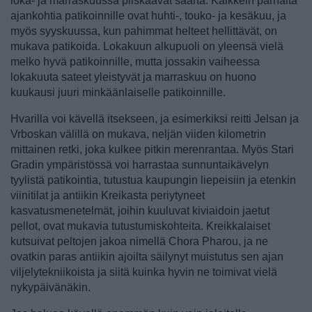
loka- ja marraskuussa piiskaavat saarta. Kaikkein parhaita
ajankohtia patikoinnille ovat huhti-, touko- ja kesäkuu, ja
myös syyskuussa, kun pahimmat helteet hellittävät, on
mukava patikoida. Lokakuun alkupuoli on yleensä vielä
melko hyvä patikoinnille, mutta jossakin vaiheessa
lokakuuta sateet yleistyvät ja marraskuu on huono
kuukausi juuri minkäänlaiselle patikoinnille.
Hvarilla voi kävellä itsekseen, ja esimerkiksi reitti Jelsan ja
Vrboskan välillä on mukava, neljän viiden kilometrin
mittainen retki, joka kulkee pitkin merenrantaa. Myös Stari
Gradin ympäristössä voi harrastaa sunnuntaikävelyn
tyylistä patikointia, tutustua kaupungin liepeisiin ja etenkin
viinitilat ja antiikin Kreikasta periytyneet
kasvatusmenetelmät, joihin kuuluvat kiviaidoin jaetut
pellot, ovat mukavia tutustumiskohteita. Kreikkalaiset
kutsuivat peltojen jakoa nimellä Chora Pharou, ja ne
ovatkin paras antiikin ajoilta säilynyt muistutus sen ajan
viljelytekniikoista ja siitä kuinka hyvin ne toimivat vielä
nykypäivänäkin.