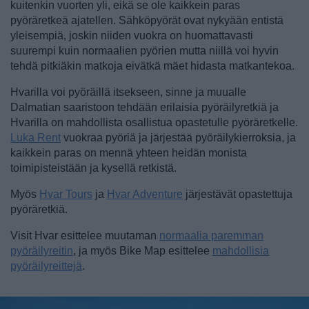
kuitenkin vuorten yli, eikä se ole kaikkein paras
pyöräretkeä ajatellen. Sähköpyörät ovat nykyään entistä
yleisempiä, joskin niiden vuokra on huomattavasti
suurempi kuin normaalien pyörien mutta niillä voi hyvin
tehdä pitkiäkin matkoja eivätkä mäet hidasta matkantekoa.
Hvarilla voi pyöräillä itsekseen, sinne ja muualle
Dalmatian saaristoon tehdään erilaisia pyöräilyretkiä ja
Hvarilla on mahdollista osallistua opastetulle pyöräretkelle.
Luka Rent
vuokraa pyöriä ja järjestää pyöräilykierroksia, ja
kaikkein paras on mennä yhteen heidän monista
toimipisteistään ja kysellä retkistä.
Myös
Hvar Tours
ja
Hvar Adventure
järjestävät opastettuja
pyöräretkiä.
Visit Hvar esittelee muutaman
normaalia paremman
pyöräilyreitin
, ja myös Bike Map esittelee
mahdollisia
pyöräilyreittejä
.