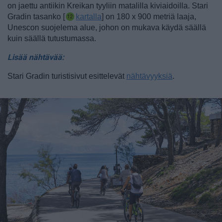
on jaettu antiikin Kreikan tyyliin matalilla kiviaidoilla.
Stari
Gradin tasanko [
kartalla
] on 180 x 900 metriä laaja,
Unescon suojelema alue, johon on mukava käydä säällä
kuin säällä tutustumassa.
Lisää nähtävää:
Stari Gradin turistisivut esittelevät
nähtävyyksiä
.