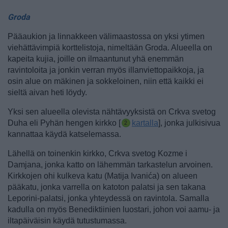
Groda
Pääaukion ja linnakkeen välimaastossa on yksi ytimen
viehättävimpiä korttelistoja, nimeltään Groda. Alueella on
kapeita kujia, joille on ilmaantunut yhä enemmän
ravintoloita ja jonkin verran myös illanviettopaikkoja, ja
osin alue on mäkinen ja sokkeloinen, niin että kaikki ei
sieltä aivan heti löydy.
Yksi sen alueella olevista nähtävyyksistä on Crkva svetog
Duha eli Pyhän hengen kirkko [
kartalla
], jonka julkisivua
kannattaa käydä katselemassa.
Lähellä on toinenkin kirkko, Crkva svetog Kozme i
Damjana, jonka katto on lähemmän tarkastelun arvoinen.
Kirkkojen ohi kulkeva katu (Matija Ivanića) on alueen
pääkatu, jonka varrella on katoton palatsi ja sen takana
Leporini-palatsi, jonka yhteydessä on ravintola. Samalla
kadulla on myös Benediktiinien luostari, johon voi aamu- ja
iltapäiväisin käydä tutustumassa.