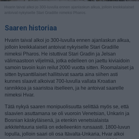
Hvarin taival alkoi jo 300-luvulla ennen ajanlaskun alkua, jolloin kreikkalaiset
antoivat nykyiselle Stari Gradille nimeksi Pharos.
Saaren historiaa
Hvarin taival alkoi jo 300-luvulla ennen ajanlaskun alkua,
jolloin kreikkalaiset antoivat nykyiselle Stari Gradille
nimeksi Pharos. He istuttivat Stari Gradin ja Jelsan
välimaastoon viljelmiä, jotka edelleen on jaettu kiviaidoin
samoin tavoin kuin reilut 2000 vuotta sitten. Roomalaiset ja
sitten bysanttilaiset hallitsivat saarta aina siihen asti
kunnes slaavit alkoivat 700-luvulla vallata Kroatian
rannikkoa ja saaristoa itselleen, ja he antoivat saarelle
nimeksi Hvar.
Tätä nykyä saaren monipuolisuutta selittää myös se, että
slaavien asuttamana se oli vuoroin Venetsian, Unkarin ja
Bosnian käskyläisenä, ja etenkin venetsialaista
arkkitehtuuria siellä on edelleenkin runsaasti. 1800-luvun
lopulla, jolloin saari oli osa Itävalta-Unkaria, Hvar alkoi