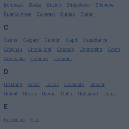
Bordeaux
Borås
Boston
Bridgetown
Brisbane
Buenos Aires
Bukarest
Burgas
Busan
C
Cairns
Calgary
Cancún
Capri
Casablanca
Chișinău
Chiang Mai
Chicago
Chongqing
Como
Constanta
Cotonou
Cozumel
D
Da Nang
Dakar
Dallas
Delaware
Denver
Detroit
Dhaka
Djerba
Doha
Dortmund
Dubai
E
Edmonton
Eilat