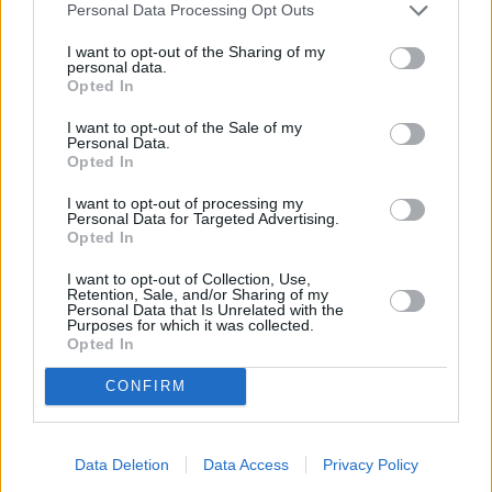
Personal Data Processing Opt Outs
Jönköping
I want to opt-out of the Sharing of my
personal data.
K
Opted In
I want to opt-out of the Sale of my
Kairo
Koh Samui
Personal Data.
Opted In
L
I want to opt-out of processing my
Personal Data for Targeted Advertising.
Lanzarote
Larnaka
Lefkas
Linköping
Opted In
Los Angeles
Lund
I want to opt-out of Collection, Use,
Retention, Sale, and/or Sharing of my
Personal Data that Is Unrelated with the
M
Purposes for which it was collected.
Opted In
Mangalia
Marseille
Melbourne
Menorca
CONFIRM
Mexico City
Miami
N
Data Deletion
Data Access
Privacy Policy