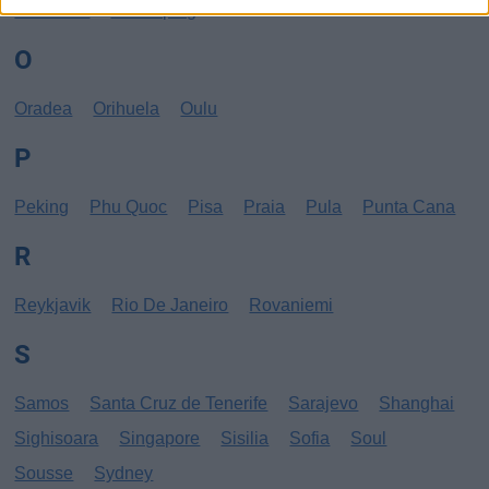
New York
Norrköping
O
Oradea
Orihuela
Oulu
P
Peking
Phu Quoc
Pisa
Praia
Pula
Punta Cana
R
Reykjavik
Rio De Janeiro
Rovaniemi
S
Samos
Santa Cruz de Tenerife
Sarajevo
Shanghai
Sighisoara
Singapore
Sisilia
Sofia
Soul
Sousse
Sydney