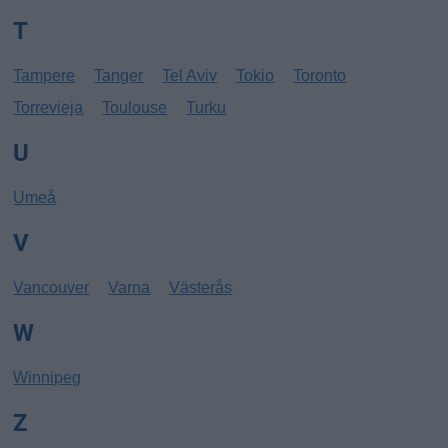
T
Tampere
Tanger
Tel Aviv
Tokio
Toronto
Torrevieja
Toulouse
Turku
U
Umeå
V
Vancouver
Varna
Västerås
W
Winnipeg
Z