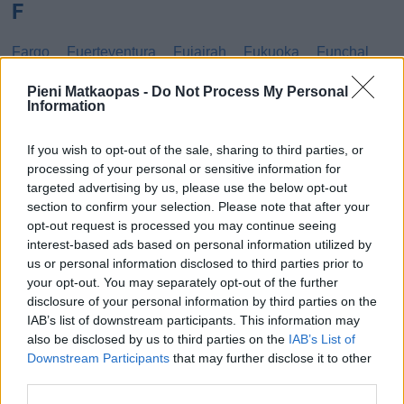
F
Fargo
Fuerteventura
Fujairah
Fukuoka
Funchal
G
Pieni Matkaopas -
Do Not Process My Personal
Information
Gibraltar
Gran Canaria
Guatemala
If you wish to opt-out of the sale, sharing to third parties, or
processing of your personal or sensitive information for
H
targeted advertising by us, please use the below opt-out
section to confirm your selection. Please note that after your
Haag
Hammamet
Hania
Hannover
Hanoi
opt-out request is processed you may continue seeing
Havanna
Helsingborg
Helsinki
Ho Chi Minh City
interest-based ads based on personal information utilized by
us or personal information disclosed to third parties prior to
Hong Kong
Honolulu
Houston
Hua Hin
your opt-out. You may separately opt-out of the further
disclosure of your personal information by third parties on the
I
IAB’s list of downstream participants. This information may
also be disclosed by us to third parties on the
IAB’s List of
Innsbruck
Izmir
Downstream Participants
that may further disclose it to other
third parties.
J