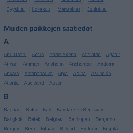
Syyskuu
Lokakuu
Marraskuu
Joulukuu
Muiden paikkojen säätiedot
A
Abu Dhabi
Accra
Addis Abeba
Adelaide
Agadir
Ajman
Amman
Anaheim
Anchorage
Andorra
Ankara
Antananarivo
Apia
Aruba
Asunción
Atlanta
Auckland
Austin
B
Bagdad
Baku
Bali
Bandar Seri Begawan
Bangkok
Belek
Belgrad
Belmopan
Bergamo
Bergen
Bern
Bilbao
Billund
Bodrum
Bogotá