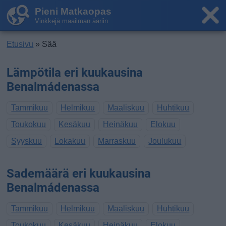
Pieni Matkaopas
Vinkkejä maailman ääriin
Etusivu
» Sää
Lämpötila eri kuukausina
Benalmádenassa
Tammikuu
Helmikuu
Maaliskuu
Huhtikuu
Toukokuu
Kesäkuu
Heinäkuu
Elokuu
Syyskuu
Lokakuu
Marraskuu
Joulukuu
Sademäärä eri kuukausina
Benalmádenassa
Tammikuu
Helmikuu
Maaliskuu
Huhtikuu
Toukokuu
Kesäkuu
Heinäkuu
Elokuu