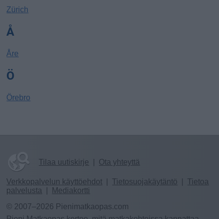
Zürich
Å
Åre
Ö
Örebro
Tilaa uutiskirje
|
Ota yhteyttä
Verkkopalvelun käyttöehdot
|
Tietosuojakäytäntö
|
Tietoa
palvelusta
|
Mediakortti
© 2007–2026 Pienimatkaopas.com
Pieni Matkaopas kertoo, mitä matkakohteissa kannattaa