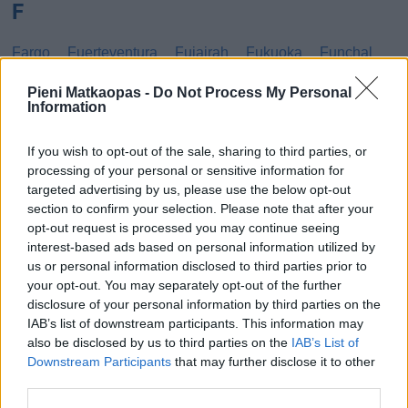
F
Fargo
Fuerteventura
Fujairah
Fukuoka
Funchal
G
Pieni Matkaopas -
Do Not Process My Personal
Information
Gibraltar
Gran Canaria
Guatemala
If you wish to opt-out of the sale, sharing to third parties, or
processing of your personal or sensitive information for
H
targeted advertising by us, please use the below opt-out
section to confirm your selection. Please note that after your
Haag
Hammamet
Hania
Hannover
Hanoi
opt-out request is processed you may continue seeing
Havanna
Helsingborg
Helsinki
Ho Chi Minh City
interest-based ads based on personal information utilized by
us or personal information disclosed to third parties prior to
Hong Kong
Honolulu
Houston
Hua Hin
your opt-out. You may separately opt-out of the further
disclosure of your personal information by third parties on the
I
IAB’s list of downstream participants. This information may
also be disclosed by us to third parties on the
IAB’s List of
Innsbruck
Izmir
Downstream Participants
that may further disclose it to other
third parties.
J