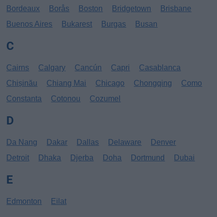
Bordeaux
Borås
Boston
Bridgetown
Brisbane
Buenos Aires
Bukarest
Burgas
Busan
C
Cairns
Calgary
Cancún
Capri
Casablanca
Chișinău
Chiang Mai
Chicago
Chongqing
Como
Constanta
Cotonou
Cozumel
D
Da Nang
Dakar
Dallas
Delaware
Denver
Detroit
Dhaka
Djerba
Doha
Dortmund
Dubai
E
Edmonton
Eilat