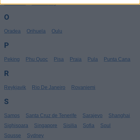
New York
Norrköping
O
Oradea
Orihuela
Oulu
P
Peking
Phu Quoc
Pisa
Praia
Pula
Punta Cana
R
Reykjavik
Rio De Janeiro
Rovaniemi
S
Samos
Santa Cruz de Tenerife
Sarajevo
Shanghai
Sighisoara
Singapore
Sisilia
Sofia
Soul
Sousse
Sydney