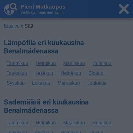
Pieni Matkaopas
Vinkkejä maailman ääriin
Etusivu
» Sää
Lämpötila eri kuukausina
Benalmádenassa
Tammikuu
Helmikuu
Maaliskuu
Huhtikuu
Toukokuu
Kesäkuu
Heinäkuu
Elokuu
Syyskuu
Lokakuu
Marraskuu
Joulukuu
Sademäärä eri kuukausina
Benalmádenassa
Tammikuu
Helmikuu
Maaliskuu
Huhtikuu
Toukokuu
Kesäkuu
Heinäkuu
Elokuu