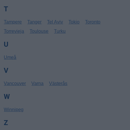
T
Tampere
Tanger
Tel Aviv
Tokio
Toronto
Torrevieja
Toulouse
Turku
U
Umeå
V
Vancouver
Varna
Västerås
W
Winnipeg
Z