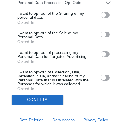
Personal Data Processing Opt Outs
Jönköping
I want to opt-out of the Sharing of my
personal data.
K
Opted In
I want to opt-out of the Sale of my
Kairo
Koh Samui
Personal Data.
Opted In
L
I want to opt-out of processing my
Personal Data for Targeted Advertising.
Lanzarote
Larnaka
Lefkas
Linköping
Opted In
Los Angeles
Lund
I want to opt-out of Collection, Use,
Retention, Sale, and/or Sharing of my
Personal Data that Is Unrelated with the
M
Purposes for which it was collected.
Opted In
Mangalia
Marseille
Melbourne
Menorca
CONFIRM
Mexico City
Miami
N
Data Deletion
Data Access
Privacy Policy