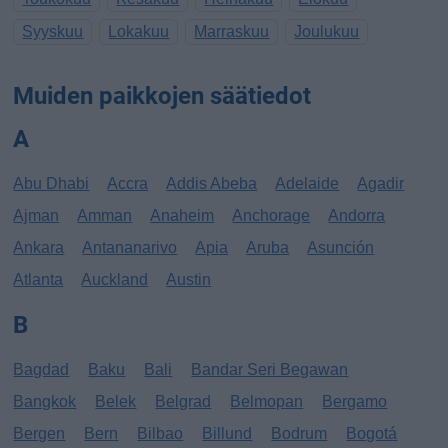
Syyskuu
Lokakuu
Marraskuu
Joulukuu
Muiden paikkojen säätiedot
A
Abu Dhabi
Accra
Addis Abeba
Adelaide
Agadir
Ajman
Amman
Anaheim
Anchorage
Andorra
Ankara
Antananarivo
Apia
Aruba
Asunción
Atlanta
Auckland
Austin
B
Bagdad
Baku
Bali
Bandar Seri Begawan
Bangkok
Belek
Belgrad
Belmopan
Bergamo
Bergen
Bern
Bilbao
Billund
Bodrum
Bogotá