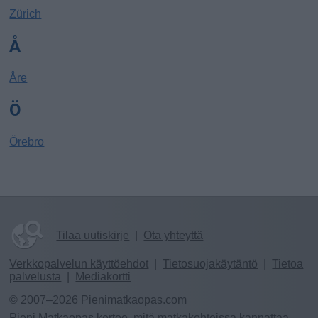
Zürich
Å
Åre
Ö
Örebro
Tilaa uutiskirje
|
Ota yhteyttä
Verkkopalvelun käyttöehdot
|
Tietosuojakäytäntö
|
Tietoa
palvelusta
|
Mediakortti
© 2007–2026 Pienimatkaopas.com
Pieni Matkaopas kertoo, mitä matkakohteissa kannattaa