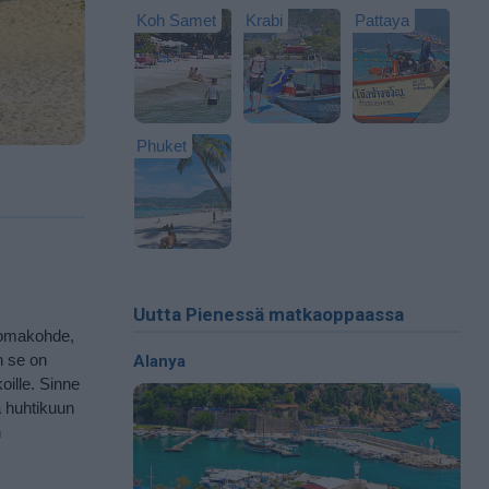
Koh Samet
Krabi
Pattaya
Phuket
Uutta Pienessä matkaoppaassa
alomakohde,
n se on
Alanya
oille. Sinne
ä huhtikuun
n