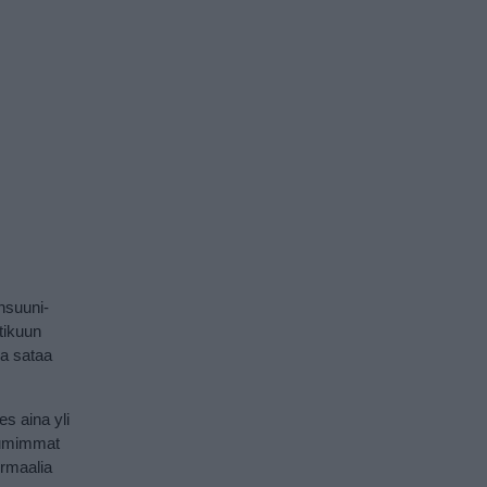
nsuuni-
htikuun
sa sataa
s aina yli
kuumimmat
rmaalia