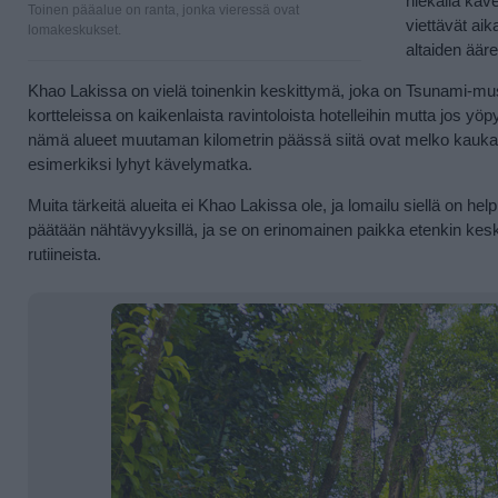
hiekalla käv
Toinen pääalue on ranta, jonka vieressä ovat
viettävät ai
lomakeskukset.
altaiden ääre
Khao Lakissa on vielä toinenkin keskittymä, joka on Tsunami-mu
kortteleissa on kaikenlaista ravintoloista hotelleihin mutta jos yö
nämä alueet muutaman kilometrin päässä siitä ovat melko kaukan
esimerkiksi lyhyt kävelymatka.
Muita tärkeitä alueita ei Khao Lakissa ole, ja lomailu siellä on h
päätään nähtävyyksillä, ja se on erinomainen paikka etenkin keski-
rutiineista.