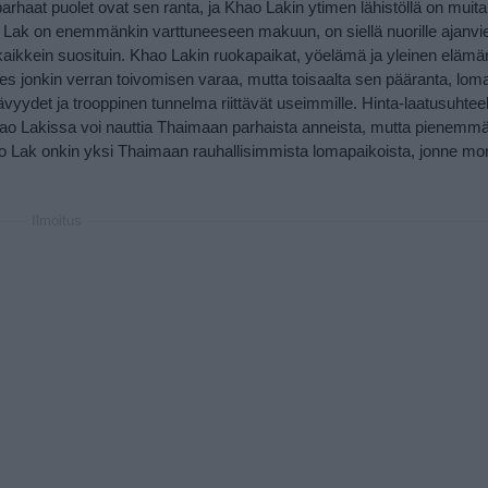
arhaat puolet ovat sen ranta, ja Khao Lakin ytimen lähistöllä on muitak
Lak on enemmänkin varttuneeseen makuun, on siellä nuorille ajanviett
kaikkein suosituin. Khao Lakin ruokapaikat, yöelämä ja yleinen elä
ties jonkin verran toivomisen varaa, mutta toisaalta sen pääranta, lo
vyydet ja trooppinen tunnelma riittävät useimmille. Hinta-laatusuhtee
n Khao Lakissa voi nauttia Thaimaan parhaista anneista, mutta pienemm
o Lak onkin yksi Thaimaan rauhallisimmista lomapaikoista, jonne mo
Ilmoitus