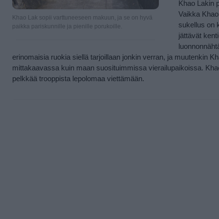
Khao Lakin p
Vaikka Khao 
Khao Lak sopii varttuneeseen makuun, ja se on hyvä
sukellus on 
paikka pariskunnille ja pienille porukoille.
jättävät ken
luonnonnähtä
erinomaisia ruokia siellä tarjoillaan jonkin verran, ja muutenki
mittakaavassa kuin maan suosituimmissa vierailupaikoissa. Kha
pelkkää trooppista lepolomaa viettämään.