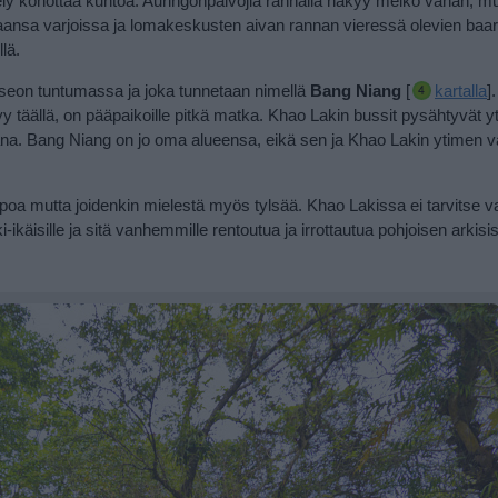
ely kohottaa kuntoa.
Auringonpalvojia rannalla näkyy melko vähän, m
kaansa varjoissa ja lomakeskusten aivan rannan vieressä olevien baar
llä.
seon tuntumassa ja joka tunnetaan nimellä
Bang Niang
[
kartalla
]
pyy täällä, on pääpaikoille pitkä matka. Khao Lakin bussit pysähtyvät y
a. Bang Niang on jo oma alueensa, eikä sen ja Khao Lakin ytimen väl
elppoa mutta joidenkin mielestä myös tylsää. Khao Lakissa ei tarvitse v
ikäisille ja sitä vanhemmille rentoutua ja irrottautua pohjoisen arkisi