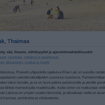
ak, Thaimaa
tely, sää, ilmasto, nähtävyydet ja ajanvietemahdollisuudet
kset, ravintolat, yöelämä ja tapahtumat
et, liikkuminen, matkat ja hotellit
läosissa, Phuketin yläpuolella sijaitseva Khao Lak on suosittu rant
oppalaisten pakettimatkailijoiden suuressa suosiossa. Parhaimmillaa
den viikon lomalla, ja se on hyvä paikka pariskunnille ja pienille poruk
aa lähteä marraskuulta maaliskuulle, mutta sinne voi matkustaa viel
hao Lakissa on ympäri vuoden lämmintä, ja talviaikaan siellä on aiva
i kuumaa, aurinkoista ja vähäsateista.