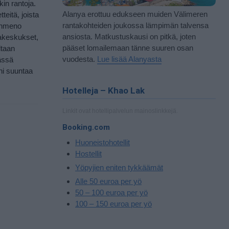
in rantoja.
Alanya erottuu edukseen muiden Välimeren
eitä, joista
rantakohteiden joukossa lämpimän talvensa
mänmeno
ansiosta. Matkustuskausi on pitkä, joten
makeskukset,
pääset lomailemaan tänne suuren osan
ltaan
vuodesta.
Lue lisää Alanyasta
ässä
ni suuntaa
Hotelleja – Khao Lak
Linkit ovat hotellipalvelun mainoslinkkejä.
Booking.com
Huoneistohotellit
Hostellit
Yöpyjien eniten tykkäämät
Alle 50 euroa per yö
50 – 100 euroa per yö
100 – 150 euroa per yö