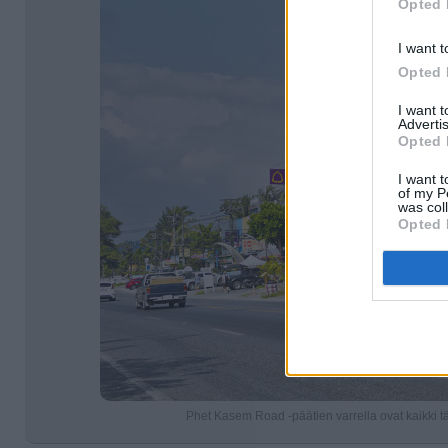
Opted 
I want t
Opted 
I want 
Advertis
Opted 
I want t
of my P
was col
Opted 
Phet Kasem Road -päätien varrella ovat kaikki tär