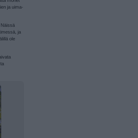
utta monet
ien ja uima-
. Näissä
timessä, ja
illä ole
aivata
sta