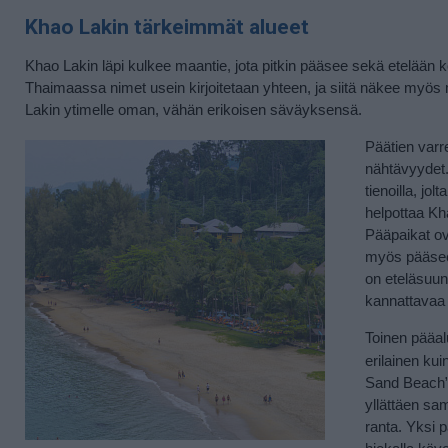
Khao Lakin tärkeimmät alueet
Khao Lakin läpi kulkee maantie, jota pitkin pääsee sekä etelään 
Thaimaassa nimet usein kirjoitetaan yhteen, ja siitä näkee myö
Lakin ytimelle oman, vähän erikoisen säväyksensä.
Päätien varre
nähtävyydet.
tienoilla, jo
helpottaa Kh
Pääpaikat ov
myös pääsee 
on eteläsuun
kannattavaa 
Toinen pääa
erilainen ku
Sand Beach” t
yllättäen sa
ranta. Yksi p