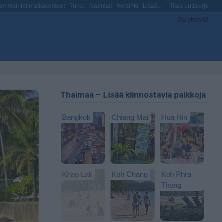
n mainiot matkakohteet
Turku
Naantali
Helsinki
Lisää...
Tilaa uutiskirje
Ota yhteyttä
Thaimaa – Lisää kiinnostavia paikkoja
Bangkok
Chiang Mai
Hua Hin
Khao Lak
Koh Chang
Koh Phra
Thong