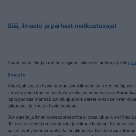
Sää, ilmasto ja parhaat matkustusajat
Sääennuste: Norjan meteorologisen laitoksen tarkkana pidetty
en
Ilmasto
Khao Lakissa on hyvin samanlainen ilmasto kuin sen eteläpuolel
ilmasto, johon kuuluu pari kolme erilaista vuodenaikaa.
Paras ka
loppupuolelta marraskuun alkupuolelle sateet ovat usein rankkoja
jatkuvasti, ja ilma on hyvin kosteaa.
Jos sateita ja ilman kosteusprosenttia ei oteta lukuun, on Khao 
30, mutta viileintä on syyskuulta joulukuun loppuun. Kuumin aika,
päivät ovat yleensä maalis- tai huhtikuussa. Kaikkein
aurinkoisi