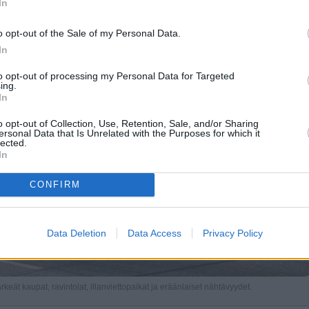
In
o opt-out of the Sale of my Personal Data.
In
to opt-out of processing my Personal Data for Targeted
ing.
In
o opt-out of Collection, Use, Retention, Sale, and/or Sharing
ersonal Data that Is Unrelated with the Purposes for which it
lected.
In
CONFIRM
Data Deletion
Data Access
Privacy Policy
keät kaupat, ravintolat, illanviettopaikat ja eräänlaiset nähtävyydet.