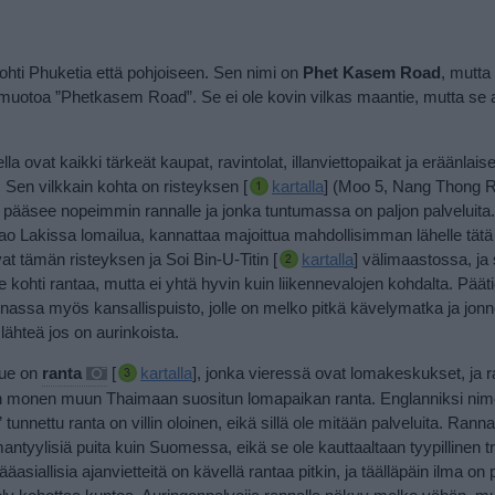
kohti Phuketia että pohjoiseen. Sen nimi on
Phet Kasem Road
, mutta
s muotoa ”Phetkasem Road”. Se ei ole kovin vilkas maantie, mutta se
lla ovat kaikki tärkeät kaupat, ravintolat, illanviettopaikat ja eräänlaise
 Sen vilkkain kohta on risteyksen [
kartalla
] (Moo 5, Nang Thong 
lta pääsee nopeimmin rannalle ja jonka tuntumassa on paljon palveluita
ao Lakissa lomailua, kannattaa majoittua mahdollisimman lähelle tätä 
at tämän risteyksen ja Soi Bin-U-Titin [
kartalla
] välimaastossa
, ja
kohti rantaa, mutta ei yhtä hyvin kuin liikennevalojen kohdalta. Pääti
nassa myös kansallispuisto, jolle on melko pitkä kävelymatka ja jon
lähteä jos on aurinkoista.
lue on
ranta
[
kartalla
], jonka vieressä ovat lomakeskukset, ja r
in monen muun Thaimaan suositun lomapaikan ranta. Englanniksi nime
unnettu ranta on villin oloinen, eikä sillä ole mitään palveluita. Rann
mantyylisiä puita kuin Suomessa, eikä se ole kauttaaltaan tyypillinen 
ääasiallisia ajanvietteitä on kävellä rantaa pitkin, ja täälläpäin ilma on