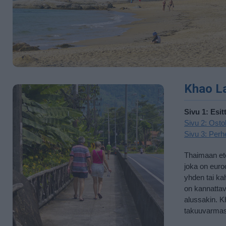
Khao L
Sivu 1: Esit
Sivu 2: Osto
Sivu 3: Perhe
Thaimaan ete
joka on euro
yhden tai kah
on kannattav
alussakin. K
takuuvarmast