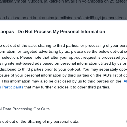
aisia ympäri vuoden, ja kaikkein tavallisin yölämpötila on 25 astee
o Lakissa on eri kuukausina ja millainen sää siellä nyt ja ennustee
kaopas -
Do Not Process My Personal Information
to opt-out of the sale, sharing to third parties, or processing of your per
 lähteä marraskuun loppupuolen ja huhtikuun alun välisenä aikana. K
formation for targeted advertising by us, please use the below opt-out s
a, mutta toisaalta Khao Lakiin tulee vierailijoita Aasiasta myös aikoina,
r selection. Please note that after your opt-out request is processed y
n suurin matkustajaryhmä, ja näin ollen joulu-tammikuun vaihteen jou
eing interest-based ads based on personal information utilized by us or
la Khao Lakissa. Khao Lak tosin on vähän erilainen lomapaikka kuin
disclosed to third parties prior to your opt-out. You may separately opt-
ellä on normaalia enemmän vierailijoita, juuri edes huomaa. Kaiken kai
losure of your personal information by third parties on the IAB’s list of
le Suomesta muulloin suoraan lennetäkään.
. This information may also be disclosed by us to third parties on the
IA
Participants
that may further disclose it to other third parties.
l Data Processing Opt Outs
o opt-out of the Sharing of my personal data.