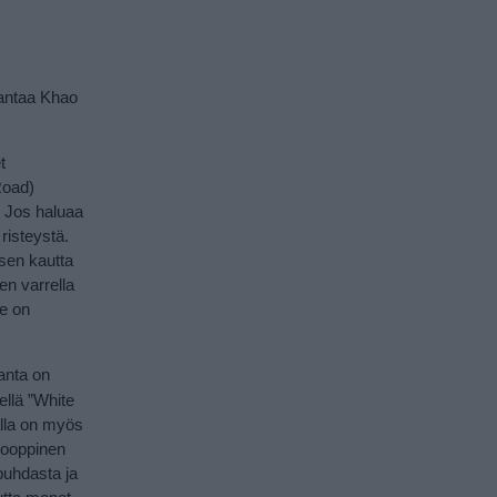
 antaa Khao
t
Road)
. Jos haluaa
risteystä.
 sen kautta
en varrella
ne on
anta on
llä ”White
alla on myös
trooppinen
 puhdasta ja