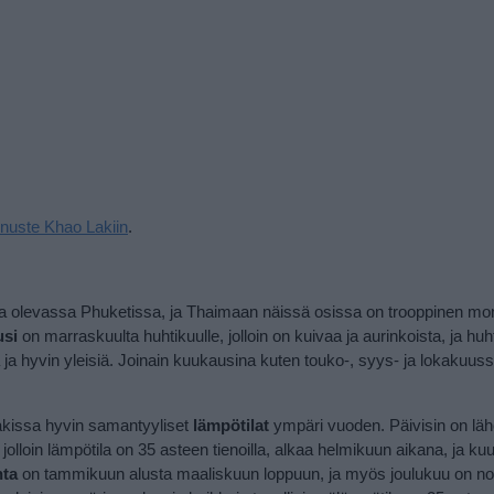
nuste Khao Lakiin
.
la olevassa Phuketissa, ja Thaimaan näissä osissa on trooppinen mo
usi
on marraskuulta huhtikuulle, jolloin on kuivaa ja aurinkoista, ja hu
 ja hyvin yleisiä. Joinain kuukausina kuten touko-, syys- ja lokakuus
Lakissa hyvin samantyyliset
lämpötilat
ympäri vuoden. Päivisin on lähe
 jolloin lämpötila on 35 asteen tienoilla, alkaa helmikuun aikana, ja 
nta
on tammikuun alusta maaliskuun loppuun, ja myös joulukuu on no