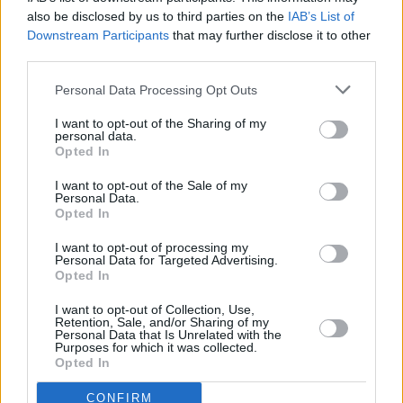
also be disclosed by us to third parties on the
IAB’s List of
Downstream Participants
that may further disclose it to other
third parties.
Ostokset, shoppailualueet ja hintataso
Personal Data Processing Opt Outs
Saarenmaalla Kuressaare on paras paikka
I want to opt-out of the Sharing of my
tehdä kaikenlaisia ostoksia. Siellä on useita
personal data.
elintarvikeliikkeitä, apteekkeja,
Opted In
pikkuputiikkeja ja myös tori, jolta saa
tuoreimpia elintarvikkeita. Kaupat ja etenkin
I want to opt-out of the Sale of my
Personal Data.
valintamyymälät ovat varsin hyvin avoinna,
Opted In
ja valintamyymälät ovat avoinna seitsemänä päivänä
viikossa. Paikallisesti tuotetut käsityöt ja taide ovat hyviä
I want to opt-out of processing my
Personal Data for Targeted Advertising.
ostoksia täällä. Lasitavara, dolomiitista valmistetut astiat,
Opted In
saippuat, kiviesineet ja koristeet ovat kaikki hyvin esillä.
>>
Ostokset, shoppailualueet ja hintataso
I want to opt-out of Collection, Use,
Retention, Sale, and/or Sharing of my
Personal Data that Is Unrelated with the
Purposes for which it was collected.
Tapahtumat, kulttuuri ja muu ajanviete
Opted In
Saarenmaan suurimpia vetonauloja ovat
CONFIRM