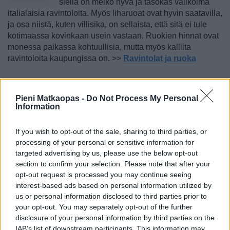
siellä on melko hyvä ja tasokas valikoima
italialaisia ravintoloita. Myös liharuoat ovat hyvin saatavilla,
ja osa niistä, kuten villisika, on sellaista, että sitä ei tule
kotimaassa kovinkaan usein vastaan. Ruokien hinnat ovat
monessa paikassa kohtuullisia, mutta myös kalliita
ravintoloita kaupungissa on.
>>
Ravintolat ja ruoka
Teksti jatkuu ilmoituksen jälkeen
Pieni Matkaopas -
Do Not Process My Personal
Information
If you wish to opt-out of the sale, sharing to third parties, or
processing of your personal or sensitive information for
targeted advertising by us, please use the below opt-out
section to confirm your selection. Please note that after your
opt-out request is processed you may continue seeing
interest-based ads based on personal information utilized by
us or personal information disclosed to third parties prior to
your opt-out. You may separately opt-out of the further
disclosure of your personal information by third parties on the
IAB’s list of downstream participants. This information may