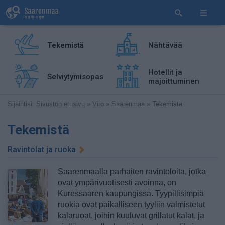
Tekemistä
Nähtävää
Hotellit ja
Selviytymisopas
majoittuminen
Sijaintisi:
Sivuston etusivu
»
Viro
»
Saarenmaa
» Tekemistä
Tekemistä
Ravintolat ja ruoka
Saarenmaalla parhaiten ravintoloita, jotka
ovat ympärivuotisesti avoinna, on
Kuressaaren kaupungissa. Tyypillisimpiä
ruokia ovat paikalliseen tyyliin valmistetut
kalaruoat, joihin kuuluvat grillatut kalat, ja