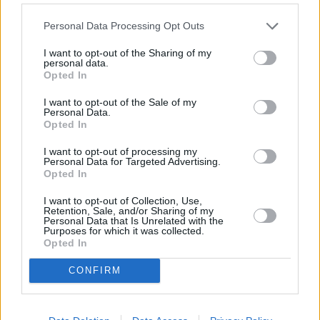
Tietoa mahdollisuuksista saa toimijoiden verkkosivuilta, ja
Personal Data Processing Opt Outs
retkijärjestäjiin kuuluu
Adventures Omis
, ja tietoa alueen
I want to opt-out of the Sharing of my
harrastusmahdollisuuksista antaa
Omis info
.
personal data.
Opted In
Rannat ja rantojen
harrastusmahdollisuudet
I want to opt-out of the Sale of my
Personal Data.
Opted In
Splitin seudulla voi viettää takuuvarmasti rantalomaa
toukokuulta pitkälle syyskuuhun
, mutta alue sopii
I want to opt-out of processing my
paremmin aktiiviselle rantalomalle kuin pelkälle löhöilylle.
Personal Data for Targeted Advertising.
Opted In
Splitin tienoon rannat eivät voi
palveluillaan
tai puitteillaan
kilpailla Espanjan tai Kreikan rantojen kanssa, sillä ne ovat
I want to opt-out of Collection, Use,
usein joko pieniä tai sitten pikkukivirantoja ilman
Retention, Sale, and/or Sharing of my
Personal Data that Is Unrelated with the
kookospähkinöiden myyjiä tai erilaisten härvelien
Purposes for which it was collected.
vuokrausmahdollisuutta.
Opted In
Kroatian rantaloman valttikortti onkin se, että
pieniä
CONFIRM
rantoja
on valtava määrä, ja niitä on sekä vilkkailla
paikoilla että todellisilla syrjäseuduilla. Kroatian rannikko
on täysin rakentamaton, ja siellä on tilaa löytää oma rauha