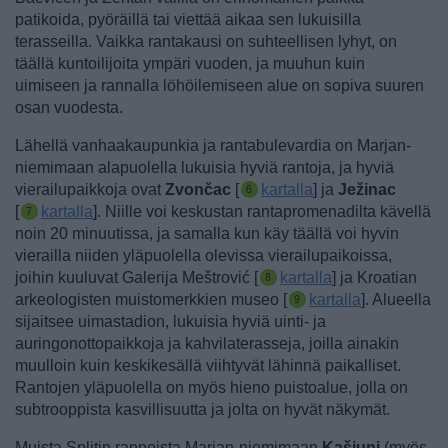
patikoida, pyöräillä tai viettää aikaa sen lukuisilla
terasseilla. Vaikka rantakausi on suhteellisen lyhyt, on
täällä kuntoilijoita ympäri vuoden, ja muuhun kuin
uimiseen ja rannalla löhöilemiseen alue on sopiva suuren
osan vuodesta.
Lähellä vanhaakaupunkia ja rantabulevardia on Marjan-
niemimaan alapuolella lukuisia hyviä rantoja, ja hyviä
vierailupaikkoja ovat
Zvončac
[
kartalla
] ja
Ježinac
[
kartalla
]. Niille voi keskustan rantapromenadilta kävellä
noin 20 minuutissa, ja samalla kun käy täällä voi hyvin
vierailla niiden yläpuolella olevissa vierailupaikoissa,
joihin kuuluvat
Galerija Meštrović [
kartalla
]
ja
Kroatian
arkeologisten muistomerkkien museo [
kartalla
].
Alueella
sijaitsee uimastadion, lukuisia hyviä uinti- ja
auringonottopaikkoja ja kahvilaterasseja, joilla ainakin
muulloin kuin keskikesällä viihtyvät lähinnä paikalliset.
Rantojen yläpuolella on myös hieno puistoalue, jolla on
subtrooppista kasvillisuutta ja jolta on hyvät näkymät.
Muista
Splitin rannoista Marjan-niemimaan
Kašjuni
(myös