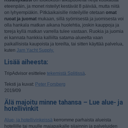
eteenpäin, ja monet risteilyt kestävät 8 päivää, mutta niitä
on lyhyempiäkin. Pitkäaikaisille risteilyille otetaan
omat
ruoat ja juomat
mukaan, sillä syömisestä ja juomisesta voi
olla hankala matkan aikana huolehtia, joskin kauppoja ja
toreja kyllä matkan varrella tulee vastaan. Ruokia ja juomia
ei kannata hankkia kalliilta satama-alueelta vaan
paikallisista kaupoista ja toreilta, tai sitten käyttää palvelua,
kuten
Jam Yacht Supply.
Lisää aiheesta:
TripAdvisor esittelee
tekemistä Splitissä
.
Teksti ja kuvat:
Peter Forsberg
2019/09
Älä majoitu minne tahansa – Lue alue- ja
hotellivinkit
Alue- ja hotellivinkeissä
kerromme parhaista alueista
hotellille tai muulle majapaikalle sijainnin ja palveluiden