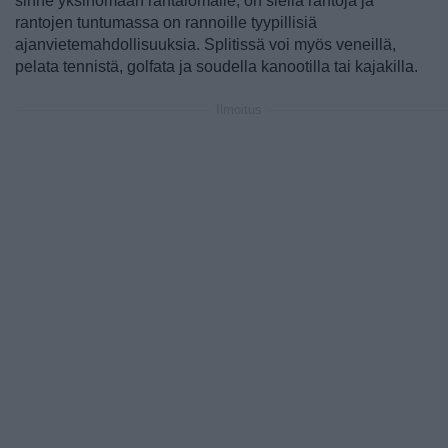
sinne yksinomaan rantalomalle, on siellä rantoja ja
rantojen tuntumassa on rannoille tyypillisiä
ajanvietemahdollisuuksia. Splitissä voi myös veneillä,
pelata tennistä, golfata ja soudella kanootilla tai kajakilla.
Ilmoitus