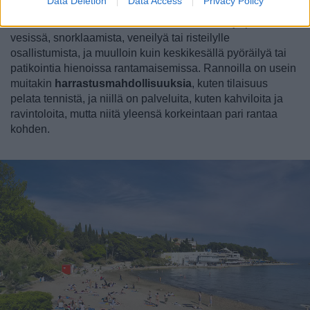
Data Deletion
Data Access
Privacy Policy
kaikkein vilkkaimpinakin matkustusaikoina. Aktiiviloma
Kroatiassa tarkoittaa usein uimista kirkkaissa ja puhtaissa
vesissä, snorklaamista, veneilyä tai risteilylle
osallistumista, ja muulloin kuin keskikesällä pyöräilyä tai
patikointia hienoissa rantamaisemissa. Rannoilla on usein
muitakin
harrastusmahdollisuuksia
, kuten tilaisuus
pelata tennistä, ja niillä on palveluita, kuten kahviloita ja
ravintoloita, mutta niitä yleensä korkeintaan pari rantaa
kohden.