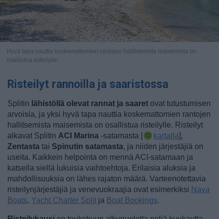
Hyvä tapa nauttia koskemattomien rantojen hallitsemista maisemista on
osallistua risteilylle.
Risteilyt rannoilla ja saaristossa
Splitin
lähistöllä olevat rannat ja saaret
ovat tutustumisen
arvoisia, ja yksi hyvä tapa nauttia koskemattomien rantojen
hallitsemista maisemista on osallistua risteilylle. Risteilyt
alkavat Splitin
ACI Marina
-satamasta [
kartalla
]
,
Zentasta
tai
Spinutin satamasta
, ja niiden järjestäjiä on
useita. Kaikkein helpointa on mennä ACI-satamaan ja
katsella siellä lukuisia vaihtoehtoja. Erilaisia aluksia ja
mahdollisuuksia on lähes rajaton määrä. Varteenotettavia
risteilynjärjestäjiä ja venevuokraajia ovat esimerkiksi
Nava
Boats
,
Yacht Charter Split
ja
Boat Bookings
.
Risteilykausi
on toukokuun alkupuolelta neljä kuukautta