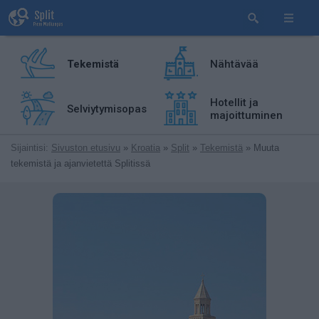
Tekemistä
Nähtävää
Hotellit ja
Selviytymisopas
majoittuminen
Sijaintisi:
Sivuston etusivu
»
Kroatia
»
Split
»
Tekemistä
» Muuta
tekemistä ja ajanvietettä Splitissä