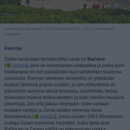
Splitin keskustan tienoilla lähin ranta on Bačvice, joka on erinomainen
uintipaikka.
Rantoja
Splitin keskustan tienoilla lähin ranta on
Bačvice
[
kartalla
], joka on erinomainen uintipaikka ja jonka pieni
hiekkaranta on niin paikallisten kuin turistienkin suuressa
suosiossa. Rannan viereinen kompleksi on yöelämän
keskus Splitissä ympäri vuoden, ja sen yhteydessä on
päivisinkin avoinna olevia terasseja, ravintoloita, heinä-
elokuussa toimiva elokuvateatteri ja öisin henkiin herääviä
yökerhoja.
Jos siitä jatkaa eteenpäin, tulee vastaan
muitakin rantoja ja
Zenta-lahden vieressä oleva
tenniskeskus [
kartalla
], jossa vuoden 2001 Wimbledon-
voittaja Goran Ivanisevic harjoitteli.
Koko tämä alue
Bačvicen ja Zentan välillä on erinomainen paikka