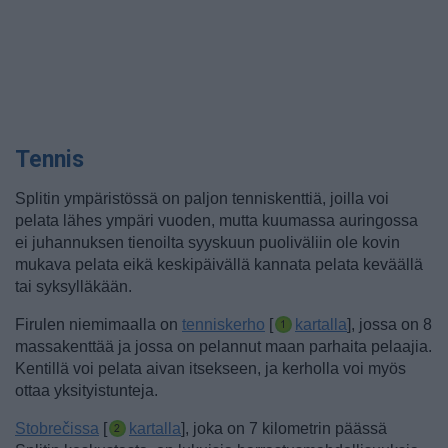
Tennis
Splitin ympäristössä on paljon tenniskenttiä, joilla voi
pelata lähes ympäri vuoden, mutta kuumassa auringossa
ei juhannuksen tienoilta syyskuun puoliväliin ole kovin
mukava pelata eikä keskipäivällä kannata pelata keväällä
tai syksylläkään.
Firulen niemimaalla on
tenniskerho
[
kartalla
], jossa on 8
massakenttää ja jossa on pelannut maan parhaita pelaajia.
Kentillä voi pelata aivan itsekseen, ja kerholla voi myös
ottaa yksityistunteja.
Stobrečissa
[
kartalla
], joka on 7 kilometrin päässä