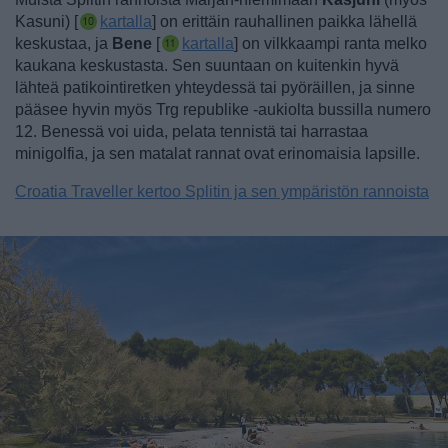
Kasuni) [
kartalla
] on erittäin rauhallinen paikka lähellä
keskustaa
, ja
Bene
[
kartalla
] on vilkkaampi ranta melko
kaukana keskustasta. Sen suuntaan on kuitenkin hyvä
lähteä patikointiretken yhteydessä tai pyöräillen, ja sinne
pääsee hyvin myös Trg republike -aukiolta bussilla numero
12. Benessä voi uida, pelata tennistä tai harrastaa
minigolfia, ja sen matalat rannat ovat erinomaisia lapsille.
Croatia Traveller kertoo Splitin ja sen ympäristön rannoista