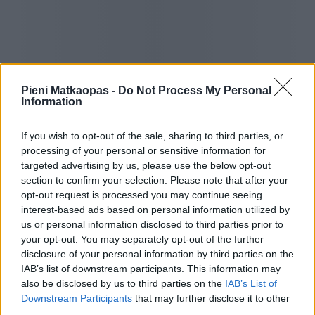
Kajakilla tai kanootilla soutelu
Pieni Matkaopas -
Do Not Process My Personal
Information
Omiš on lyhyen matkan päässä Splitistä etelään, ja se on
tunnettu Cetinajoesta. Joella voi soutaa kajakilla tai
If you wish to opt-out of the sale, sharing to third parties, or
kanootilla, ja 50 metriä korkea vesiputous antaa joelle
processing of your personal or sensitive information for
oman säväyksensä. Erilaisia retkien järjestäjiä ja
targeted advertising by us, please use the below opt-out
välineiden vuokraajia on paljon, ja yleensä souteluretkien
section to confirm your selection. Please note that after your
varrelle sattuu luolia, järviä ja erilaisia altaita, joissa on
opt-out request is processed you may continue seeing
erilaista soudella kuin joella.
interest-based ads based on personal information utilized by
us or personal information disclosed to third parties prior to
Kanootilla vo soudella myös Vrlikan järvellä, ja retket siellä
your opt-out. You may separately opt-out of the further
alkavat yleensä klo 9–10 ja kestävät 4–5 tuntia. Kanoottiin
disclosure of your personal information by third parties on the
mahtuu 2 tai 3 henkeä, joten tämä on hyvä harrastus
IAB’s list of downstream participants. This information may
pienille ryhmille, ja retkiin kuuluu kaikenlaista kuten uintia,
also be disclosed by us to third parties on the
IAB’s List of
luonnosta nauttimista ja ylipäätään luonnon rauhassa
Downstream Participants
that may further disclose it to other
olemista.
third parties.