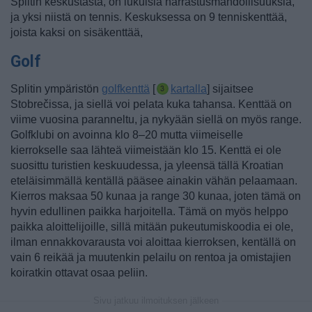
Splitin keskustasta, on lukuisia harrastusmahdollisuuksia,
ja yksi niistä on tennis. Keskuksessa on 9 tenniskenttää,
joista kaksi on sisäkenttää
,
Golf
Splitin ympäristön
golfkenttä
[
kartalla
] sijaitsee
Stobrečissa, ja siellä voi pelata kuka tahansa. Kenttää on
viime vuosina paranneltu, ja nykyään siellä on myös range.
Golfklubi on avoinna klo 8–20 mutta viimeiselle
kierrokselle saa lähteä viimeistään klo 15. Kenttä ei ole
suosittu turistien keskuudessa, ja yleensä tällä Kroatian
eteläisimmällä kentällä pääsee ainakin vähän pelaamaan.
Kierros maksaa 50 kunaa ja range 30 kunaa, joten tämä on
hyvin edullinen paikka harjoitella. Tämä on myös helppo
paikka aloittelijoille, sillä mitään pukeutumiskoodia ei ole,
ilman ennakkovarausta voi aloittaa kierroksen, kentällä on
vain 6 reikää ja muutenkin pelailu on rentoa ja omistajien
koiratkin ottavat osaa peliin.
Sivu jatkuu ilmoituksen jälkeen