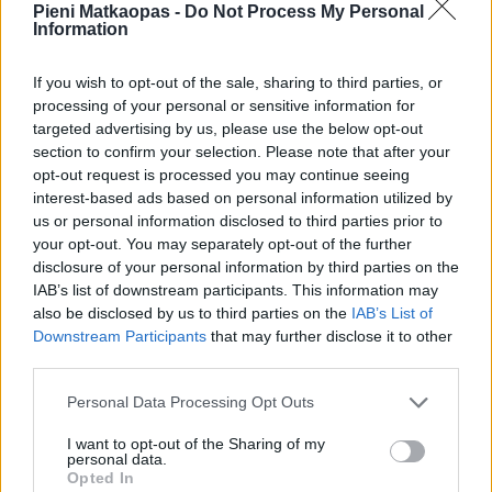
Pieni Matkaopas -
Do Not Process My Personal
Information
If you wish to opt-out of the sale, sharing to third parties, or
processing of your personal or sensitive information for
Julkiset liikennevälineet
targeted advertising by us, please use the below opt-out
section to confirm your selection. Please note that after your
Zagrebissa lomalla oleville
raitiovaunut
ovat kätevin
opt-out request is processed you may continue seeing
liikkumismuoto keskustassa ja sen lähistöllä.
interest-based ads based on personal information utilized by
us or personal information disclosed to third parties prior to
Zagrebissa kulkee 15 raitiovaunua klo 04–24.00 ja neljä
your opt-out. You may separately opt-out of the further
yöraitiovaunulinjaa
klo 00.00–04.00, mutta
disclosure of your personal information by third parties on the
yöraitiovaunujen käyttäminen on hankalaa ja vaatii
IAB’s list of downstream participants. This information may
paikallistuntemusta. Raitiovaunulinja numero 3 ei liiku
also be disclosed by us to third parties on the
IAB’s List of
viikonloppuisin ja juhlapyhinä.
Downstream Participants
that may further disclose it to other
third parties.
Lippuja
voi ostaa pysäkkien lähellä olevilta kioskeilta,
joihin kuuluu sekä liikennelaitoksen virallisia lippukassoja
Personal Data Processing Opt Outs
että Tisak-kioskeja. Lippujen määrä on viime vuosina
I want to opt-out of the Sharing of my
lisääntynyt ja mahdollisuudet monipuolistuneet, ja
personal data.
huhtikuun alusta 2019 lähtien kuskilta on alkanut saada
Opted In