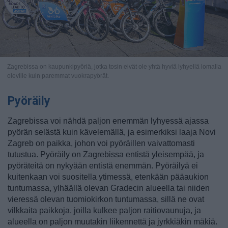
Zagrebissa on kaupunkipyöriä, jotka tosin eivät ole yhtä hyviä lyhyellä lomalla
oleville kuin paremmat vuokrapyörät.
Pyöräily
Zagrebissa voi nähdä paljon enemmän lyhyessä ajassa
pyörän selästä kuin kävelemällä, ja esimerkiksi laaja Novi
Zagreb on paikka, johon voi pyöräillen vaivattomasti
tutustua. Pyöräily on Zagrebissa entistä yleisempää, ja
pyöräteitä on nykyään entistä enemmän. Pyöräilyä ei
kuitenkaan voi suositella ytimessä, etenkään pääaukion
tuntumassa, ylhäällä olevan Gradecin alueella tai niiden
vieressä olevan tuomiokirkon tuntumassa, sillä ne ovat
vilkkaita paikkoja, joilla kulkee paljon raitiovaunuja, ja
alueella on paljon muutakin liikennettä ja jyrkkiäkin mäkiä.