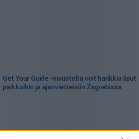
Get Your Guide -sivustolta voit hankkia liput
paikkoihin ja ajanvietteisiin Zagrebissa