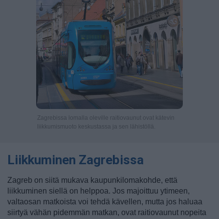
Zagrebissa lomalla oleville raitiovaunut ovat kätevin
liikkumismuoto keskustassa ja sen lähistöllä.
Liikkuminen Zagrebissa
Zagreb on siitä mukava kaupunkilomakohde, että
liikkuminen siellä on helppoa. Jos majoittuu ytimeen,
valtaosan matkoista voi tehdä kävellen, mutta jos haluaa
siirtyä vähän pidemmän matkan, ovat raitiovaunut nopeita