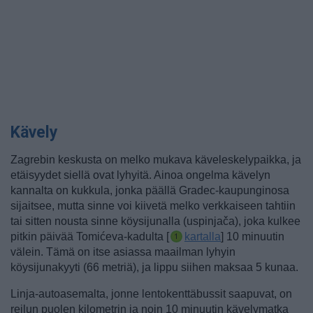
Kävely
Zagrebin keskusta on melko mukava käveleskelypaikka, ja
etäisyydet siellä ovat lyhyitä. Ainoa ongelma kävelyn
kannalta on kukkula, jonka päällä Gradec-kaupunginosa
sijaitsee, mutta sinne voi kiivetä melko verkkaiseen tahtiin
tai sitten nousta sinne
köysijunalla (uspinjača), joka kulkee
pitkin päivää Tomićeva-kadulta [
kartalla
] 10 minuutin
välein. Tämä on itse asiassa maailman lyhyin
köysijunakyyti (66 metriä), ja lippu siihen maksaa 5 kunaa.
Linja-autoasemalta, jonne lentokenttäbussit saapuvat, on
reilun puolen kilometrin ja noin 10 minuutin kävelymatka