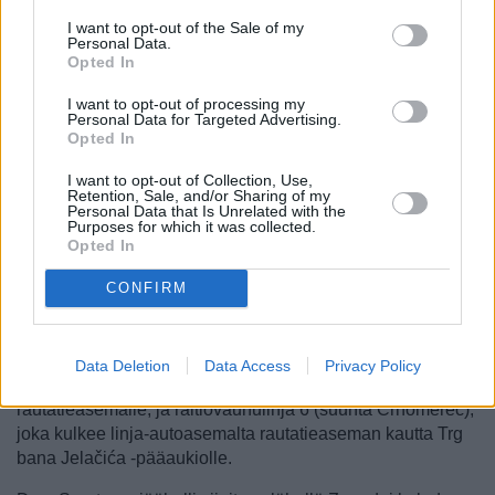
entistä paremmin lippuja. Jos lipun ostaa etukäteen, voi
valita 30, 60 tai 90 minuuttia voimassa olevan lipun (4–10
I want to opt-out of the Sale of my
Personal Data.
kunaa), tai sitten voi ostaa vuorokauden voimassa olevan
Opted In
lipun (30 kunaa). Kuskilta voi tasarahalla tai lähes
tasarahalla ostaa 30–90 minuuttia voimassa olevan lipun
I want to opt-out of processing my
Personal Data for Targeted Advertising.
vähän kalliimmalla (6–15 kunaa). Yöraitiovaunulippu
Opted In
maksaa etukäteenkin ostettuna 15 kunaa. Lippu pitää
leimata laitteeseen, jonkalainen on aina kuljettajan takana
I want to opt-out of Collection, Use,
Retention, Sale, and/or Sharing of my
mutta nykyään myös entistä useammin raitiovaunun
Personal Data that Is Unrelated with the
takaosissa. Lippu on voimassa vain yhteen suuntaan
Purposes for which it was collected.
Opted In
matkustettaessa, ja muut kuin 90 minuuttia voimassa
olevat yhden matkan liput ovat voimassa vain
CONFIRM
ensimmäisellä vyöhykkeellä eli keskustassa. Niillä ei voi
matkustaa edes lyhyttä matkaa keskustan ulkopuolella.
Käteviä raitiovaunulinjoja keskustassa ovat numero 2
Data Deletion
Data Access
Privacy Policy
(suunta Črnomerec), joka kulkee linja-autoasemalta
rautatieasemalle, ja raitiovaunulinja 6 (suunta Črnomerec),
joka kulkee linja-autoasemalta rautatieaseman kautta Trg
bana Jelačića -pääaukiolle.