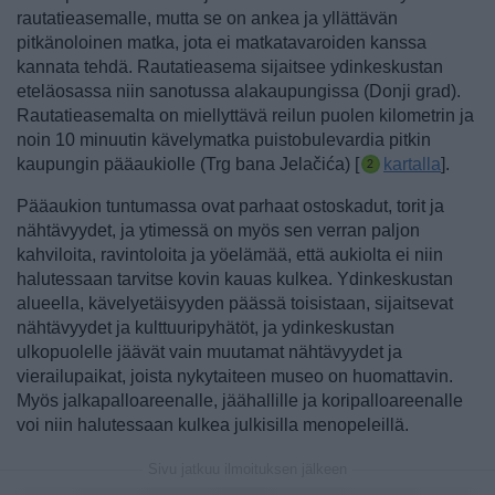
rautatieasemalle, mutta se on ankea ja yllättävän
pitkänoloinen matka, jota ei matkatavaroiden kanssa
kannata tehdä. Rautatieasema sijaitsee ydinkeskustan
eteläosassa niin sanotussa alakaupungissa (Donji grad).
Rautatieasemalta on miellyttävä reilun puolen kilometrin ja
noin 10 minuutin kävelymatka puistobulevardia pitkin
kaupungin pääaukiolle
(Trg bana Jelačića) [
kartalla
].
Pääaukion tuntumassa ovat parhaat ostoskadut, torit ja
nähtävyydet, ja ytimessä on myös sen verran paljon
kahviloita, ravintoloita ja yöelämää, että aukiolta ei niin
halutessaan tarvitse kovin kauas kulkea. Ydinkeskustan
alueella, kävelyetäisyyden päässä toisistaan, sijaitsevat
nähtävyydet ja kulttuuripyhätöt, ja ydinkeskustan
ulkopuolelle jäävät vain muutamat nähtävyydet ja
vierailupaikat, joista nykytaiteen museo on huomattavin.
Myös jalkapalloareenalle, jäähallille ja koripalloareenalle
voi niin halutessaan kulkea julkisilla menopeleillä.
Sivu jatkuu ilmoituksen jälkeen