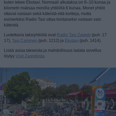
kuten tekee Ekotaxi. Normaali alkutaksa on 6–10 kunaa ja
kilometri maksaa monilla yhtiöillä 6 kunaa. Monet yhtiöt
ottavat vastaan sekä käteistä että kortteja, mutta
esimerkiksi Radio Taxi ottaa toistaiseksi vastaan vain
käteistä.
Luotettavia taksiyhtiöitä ovat
Radio Taxi Zagreb
(puh. 17
17),
Taxi Cammeo
(puh. 1212) ja
Ekotaxi
(puh. 1414).
Lisää asiaa takseista ja mahdollisuus ladata sovellus
löytyy
Visit Zagrebista
.