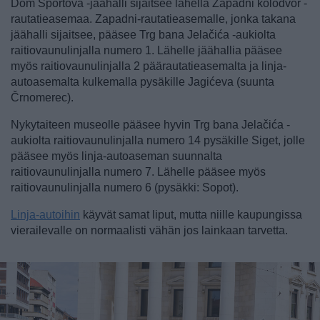
Dom Sportova -jäähalli sijaitsee lähellä Zapadni kolodvor -
rautatieasemaa. Zapadni-rautatieasemalle, jonka takana
jäähalli sijaitsee, pääsee Trg bana Jelačića -aukiolta
raitiovaunulinjalla numero 1. Lähelle jäähallia pääsee
myös raitiovaunulinjalla 2 päärautatieasemalta ja linja-
autoasemalta kulkemalla pysäkille Jagićeva (suunta
Črnomerec).
Nykytaiteen museolle pääsee hyvin Trg bana Jelačića -
aukiolta raitiovaunulinjalla numero 14 pysäkille Siget, jolle
pääsee myös linja-autoaseman suunnalta
raitiovaunulinjalla numero 7. Lähelle pääsee myös
raitiovaunulinjalla numero 6 (pysäkki: Sopot).
Linja-autoihin
käyvät samat liput, mutta niille kaupungissa
vierailevalle on normaalisti vähän jos lainkaan tarvetta.