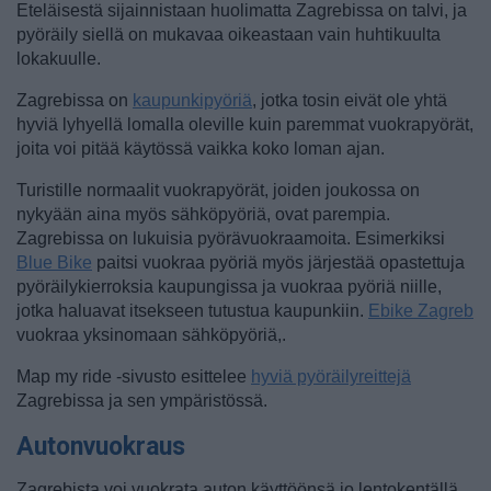
Eteläisestä sijainnistaan huolimatta Zagrebissa on talvi, ja
pyöräily siellä on mukavaa oikeastaan vain huhtikuulta
lokakuulle.
Zagrebissa on
kaupunkipyöriä
, jotka tosin eivät ole yhtä
hyviä lyhyellä lomalla oleville kuin paremmat vuokrapyörät,
joita voi pitää käytössä vaikka koko loman ajan.
Turistille normaalit vuokrapyörät, joiden joukossa on
nykyään aina myös sähköpyöriä, ovat parempia.
Zagrebissa on lukuisia pyörävuokraamoita. Esimerkiksi
Blue Bike
paitsi vuokraa pyöriä myös järjestää opastettuja
pyöräilykierroksia kaupungissa ja vuokraa pyöriä niille,
jotka haluavat itsekseen tutustua kaupunkiin.
Ebike Zagreb
vuokraa yksinomaan sähköpyöriä,.
Map my ride -sivusto esittelee
hyviä pyöräilyreittejä
Zagrebissa ja sen ympäristössä.
Autonvuokraus
Zagrebista voi vuokrata auton käyttöönsä jo lentokentällä,