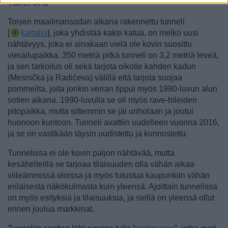
Tunel Grič
Toisen maailmansodan aikana rakennettu tunneli
[
kartalla
], joka yhdistää kaksi katua, on melko uusi
nähtävyys, joka ei ainakaan vielä ole kovin suosittu
vierailupaikka. 350 metriä pitkä tunneli on 3,2 metriä leveä,
ja sen tarkoitus oli sekä tarjota oikotie kahden kadun
(Mesnička ja Radićeva) välillä että tarjota suojaa
pommeilta
, joita jonkin verran tippui myös 1990-luvun alun
sotien aikana. 1990-luvulla se oli myös rave-bileiden
pitopaikka, mutta sittemmin se jäi unholaan ja joutui
huonoon kuntoon. Tunneli avattiin uudelleen vuonna 2016,
ja se on vastikään täysin uudistettu ja kunnostettu.
Tunnelissa ei ole kovin paljon nähtävää, mutta
kesähelteillä se tarjoaa tilaisuuden olla vähän aikaa
viileämmissä oloissa ja myös tutustua kaupunkiin vähän
erilaisesta näkökulmasta kuin yleensä. Ajoittain tunnelissa
on myös esityksiä ja tilaisuuksia, ja siellä on yleensä ollut
ennen joulua markkinat.