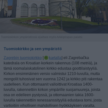
Tuomiokirkon ympäristössä sijaitsee myös Arkkipiispan palatsi.
Tuomiokirkko ja sen ympäristö
Zagrebin tuomiokirkko
[
kartalla
] eli Zagrebačka
katedrala on Kroatian korkein rakennus (108 metriä), ja
tämä roomalaiskatolinen kirkko edustaa goottilaistyyliä.
Kirkon ensimmäinen versio valmistui 1210-luvulla, mutta
mongolit tuhosivat sen vuonna 1242 ja kirkko piti rakentaa
uudelleen. Kun ottomaanit valloittivat Kroatiaa 1400-
luvulla, rakennettiin kirkon ympärille suojamuureja, joista
osa on edelleen pystyssä, ja ottomaanien takia 1600-
luvulla rakennettiin renessanssityyliä edustava torni, josta
vartioitiin vihollisen mahdollisen hyökkäyksen varalta.