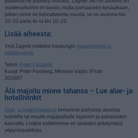
pääsevät he puolella hinnalla. Zagreb 360 on avoinna eri
vuodenaikoihin eri tavoin, mutta parhaaseen kesäaikaan,
jolloin sinne on kannattavinta nousta, se on avoinna klo
10–22 paitsi to–la klo 10–23.
Lisää aiheesta:
Visit Zagreb esittelee kaupungin
maamerkkejä ja
nähtävyyksiä
.
Teksti:
Peter Forsberg
Kuvat: Peter Forsberg, Miroslav Vajdic /Flickr
2019/07
Älä majoitu minne tahansa – Lue alue- ja
hotellivinkit
Alue- ja hotellivinkeissä
kerromme parhaista alueista
hotellille tai muulle majapaikalle sijainnin ja palveluiden
kannalta. Lisäksi esittelemme eri alueiden pidetyimpiä
yöpymispaikkoja.