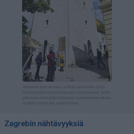
Varkaiden torni eli Kula Lotrščak rakennettiin 1200-
luvulla osaksi vanhankaupungin suojamuureja. Tornin
yläosissa oleva tykki laukaistaan puolenpäivän aikaan,
ja tällöin tornilla käy suurin kuhina.
Zagrebin nähtävyyksiä