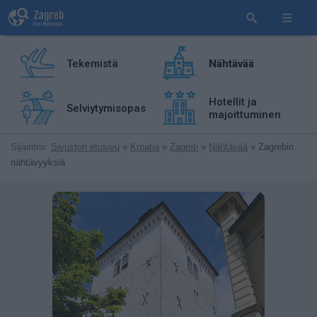
Tekemistä
Nähtävää
Hotellit ja
Selviytymisopas
majoittuminen
Sijaintisi:
Sivuston etusivu
»
Kroatia
»
Zagreb
»
Nähtävää
» Zagrebin
nähtävyyksiä