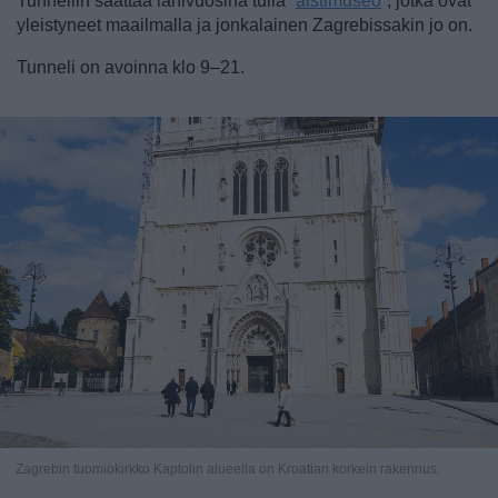
Tunneliin saattaa lähivuosina tulla “
aistimuseo
”, jotka ovat
yleistyneet maailmalla ja jonkalainen Zagrebissakin jo on.
Tunneli on avoinna klo 9–21.
Zagrebin tuomiokirkko Kaptolin alueella on Kroatian korkein rakennus.