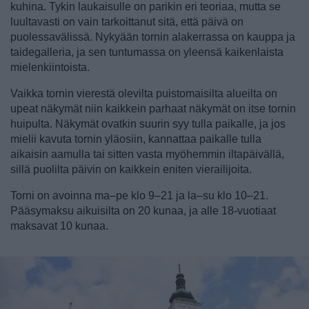
kuhina. Tykin laukaisulle on parikin eri teoriaa, mutta se
luultavasti on vain tarkoittanut sitä, että päivä on
puolessavälissä. Nykyään tornin alakerrassa on kauppa ja
taidegalleria, ja sen tuntumassa on yleensä kaikenlaista
mielenkiintoista.
Vaikka tornin vierestä olevilta puistomaisilta alueilta on
upeat näkymät niin kaikkein parhaat näkymät on itse tornin
huipulta. Näkymät ovatkin suurin syy tulla paikalle, ja jos
mielii kavuta tornin yläosiin, kannattaa paikalle tulla
aikaisin aamulla tai sitten vasta myöhemmin iltapäivällä,
sillä puolilta päivin on kaikkein eniten vierailijoita.
Torni on avoinna ma–pe klo 9–21 ja la–su klo 10–21.
Pääsymaksu aikuisilta on 20 kunaa, ja alle 18-vuotiaat
maksavat 10 kunaa.