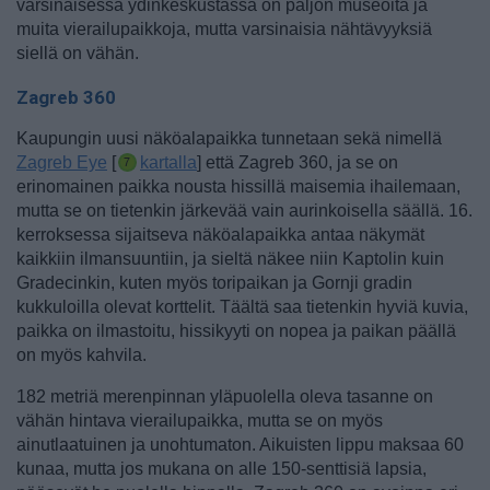
varsinaisessa ydinkeskustassa on paljon museoita ja
muita vierailupaikkoja, mutta varsinaisia nähtävyyksiä
siellä on vähän.
Zagreb 360
Kaupungin uusi näköalapaikka tunnetaan sekä nimellä
Zagreb Eye
[
kartalla
] että Zagreb 360, ja se on
erinomainen paikka nousta hissillä maisemia ihailemaan,
mutta se on tietenkin järkevää vain aurinkoisella säällä. 16.
kerroksessa sijaitseva näköalapaikka antaa näkymät
kaikkiin ilmansuuntiin, ja sieltä näkee niin Kaptolin kuin
Gradecinkin, kuten myös toripaikan ja Gornji gradin
kukkuloilla olevat korttelit. Täältä saa tietenkin hyviä kuvia,
paikka on ilmastoitu, hissikyyti on nopea ja paikan päällä
on myös kahvila.
182 metriä merenpinnan yläpuolella oleva tasanne on
vähän hintava vierailupaikka, mutta se on myös
ainutlaatuinen ja unohtumaton. Aikuisten lippu maksaa 60
kunaa, mutta jos mukana on alle 150-senttisiä lapsia,