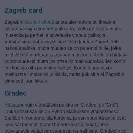
Zagreb card
Zagrebin
kaupunkikortti
antaa alennuksia tai ilmaisia
sisäänpääsyjä moneen paikkaan, mutta ne ovat lähinnä
museoita ja perheille soveltuvia vierailupaikkoja.
Varsinaisista nähtävyyksistä siihen kuuluu Zagreb 360 -
näköalapaikka, mutta muuten se on parempi niille, jotka
mielivät eläintarhaan ja useaan museoon. Kortti on hintava
vuorokaudeksi mutta jos ottaa kolmen vuorokauden kortin,
voi kortista olla paljonkin hyötyä. Kortin hinnalla voi
matkustaa ilmaiseksi julkisilla, mutta julkisilla ei Zagrebin
ytimessä juuri liikuta.
Gradec
Yläkaupungin viehättävin paikka on Gradec (eli “Grič”),
jonka keskusaukio on Pyhän Markuksen ympäristössä.
Siellä on monenmoista korttelia, ja sen suurinta antia ovat
lukuisat museot, monet hienot kirkot ja kujat, jotka
pysyttelevät valtaosan vuodesta rauhallisina.
Gradeciin voi