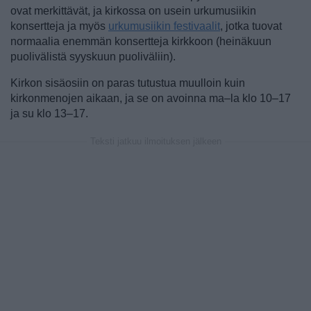
ovat merkittävät, ja kirkossa on usein urkumusiikin
konsertteja ja myös
urkumusiikin festivaalit
, jotka tuovat
normaalia enemmän konsertteja kirkkoon (heinäkuun
puolivälistä syyskuun puoliväliin).
Kirkon sisäosiin on paras tutustua muulloin kuin
kirkonmenojen aikaan, ja se on avoinna ma–la klo 10–17
ja su klo 13–17.
Teksti jatkuu ilmoituksen jälkeen