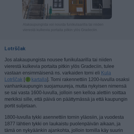
Alakaupungista voi nousta funikulaarilla tai niiden
vierestä kulkevia portaita pitkin ylös Gradeciin.
Lotrščak
Jos alakaupungista nousee funikulaarilla tai niiden
vierestä kulkevia portaita pitkin ylös Gradeciin, tulee
vastaan ensimmäisenä ns.
varkaiden torni eli
Kula
Lotrščak
[
kartalla
]. Torni rakennettiin 1200-luvulla osaksi
vanhankaupungin suojamuureja, mutta nykyisen nimensä
se sai vasta 1600-luvulla, jolloin sen kelloa alettiin soittaa
merkiksi sille, että päivä on päättymässä ja että kaupungin
portit suljetaan.
1800-luvulla tykki asennettiin tornin yläosiin, ja vuodesta
1877 lähtien tykki on laukaistu puolenpäivän aikaan, ja
tämä on nykyäänkin ajankohta, jolloin tornilla käy suurin