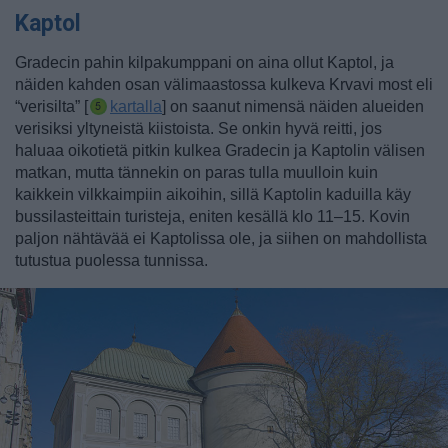
Kaptol
Gradecin pahin kilpakumppani on aina ollut Kaptol, ja
näiden kahden osan välimaastossa kulkeva Krvavi most eli
“verisilta” [
kartalla
] on saanut nimensä näiden alueiden
verisiksi yltyneistä kiistoista. Se onkin hyvä reitti, jos
haluaa oikotietä pitkin kulkea Gradecin ja Kaptolin välisen
matkan, mutta tännekin on paras tulla muulloin kuin
kaikkein vilkkaimpiin aikoihin, sillä Kaptolin kaduilla käy
bussilasteittain turisteja, eniten kesällä klo 11–15. Kovin
paljon nähtävää ei Kaptolissa ole, ja siihen on mahdollista
tutustua puolessa tunnissa.