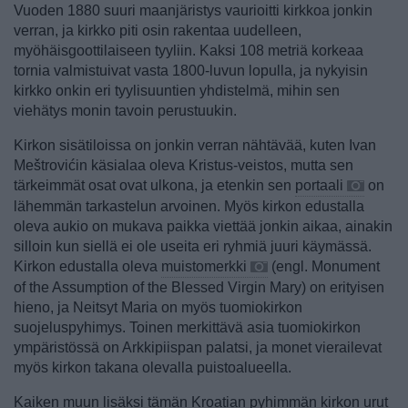
Vuoden 1880 suuri maanjäristys vaurioitti kirkkoa jonkin
verran, ja kirkko piti osin rakentaa uudelleen,
myöhäisgoottilaiseen tyyliin. Kaksi 108 metriä korkeaa
tornia valmistuivat vasta 1800-luvun lopulla, ja nykyisin
kirkko onkin eri tyylisuuntien yhdistelmä, mihin sen
viehätys monin tavoin perustuukin.
Kirkon sisätiloissa on jonkin verran nähtävää, kuten Ivan
Meštrovićin käsialaa oleva Kristus-veistos, mutta sen
tärkeimmät osat ovat ulkona, ja etenkin sen
portaali
on
lähemmän tarkastelun arvoinen. Myös kirkon edustalla
oleva aukio on mukava paikka viettää jonkin aikaa, ainakin
silloin kun siellä ei ole useita eri ryhmiä juuri käymässä.
Kirkon edustalla oleva
muistomerkki
(engl. Monument
of the Assumption of the Blessed Virgin Mary) on erityisen
hieno, ja Neitsyt Maria on myös tuomiokirkon
suojeluspyhimys. Toinen merkittävä asia tuomiokirkon
ympäristössä on Arkkipiispan palatsi, ja monet vierailevat
myös kirkon takana olevalla puistoalueella.
Kaiken muun lisäksi tämän Kroatian pyhimmän kirkon urut