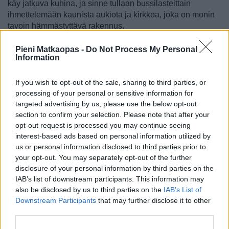
käy jatkuva kuhina, ja sinne tullaan bussilasteittain
ihmettelemään kaunista aukiota ja kirkkoa, joka on monin
tavoin hämmästyttävä rakennus.
Kirkko sai alkunsa 1200-luvulla mutta sen huomiota
Pieni Matkaopas -
Do Not Process My Personal
herättävät kattotiilet lisättiin siihen vasta 1880-luvulla.
Information
Kirkon katolla ovat Slavonijan, Dalmatian ja Kroatian
vaakunat, ja toisella puolella myös Zagrebin vaakuna.
If you wish to opt-out of the sale, sharing to third parties, or
Myös goottilaistyyliä edustavat ikkunat ovat merkittävät, ja
processing of your personal or sensitive information for
kirkon sisäosissa on tauluja, freskoja eli seinämaalauksia
targeted advertising by us, please use the below opt-out
ja Ivan Meštrovićin tekemiä veistoksia, ja sisäosat ovatkin
section to confirm your selection. Please note that after your
paremminkin barokkia kuin goottilaistyyliä edustavia.
opt-out request is processed you may continue seeing
interest-based ads based on personal information utilized by
Kirkkoon voi tutustua muulloin kuin kirkonmenojen aikaan
us or personal information disclosed to third parties prior to
päivittäin klo 7.15–19, eikä siihen tutustumiseen kulu kuin
your opt-out. You may separately opt-out of the further
puolisen tuntia. Se on vilkkaimmillaan kesäkuun alusta
disclosure of your personal information by third parties on the
elokuun loppuun, mutta koko kesäkauden sinne on paras
IAB’s list of downstream participants. This information may
mennä heti aamulla tai sitten vasta myöhemmin
also be disclosed by us to third parties on the
IAB’s List of
iltapäivällä. Kirkon tuntumassa on paljon mukavia
Downstream Participants
that may further disclose it to other
kortteleita, joihin kannattaa vähän tutustua, mutta
third parties.
täälläpäin ei juurikaan ole kahviloita, ravintoloita tai muita