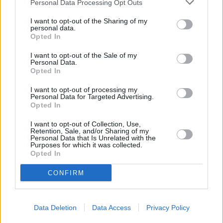
Personal Data Processing Opt Outs
palveluita.
I want to opt-out of the Sharing of my
personal data.
Opted In
I want to opt-out of the Sale of my
Personal Data.
Opted In
I want to opt-out of processing my
Personal Data for Targeted Advertising.
Opted In
I want to opt-out of Collection, Use,
Retention, Sale, and/or Sharing of my
Personal Data that Is Unrelated with the
Purposes for which it was collected.
Opted In
CONFIRM
Tunel Grič tarjoaa tilaisuuden olla viileämmissä oloissa ja myös tutustua
kaupunkiin erilaisesta näkökulmasta.
Kuva: Miroslav Vajdic /Flickr (CC BY-SA 2.0)
Data Deletion
Data Access
Privacy Policy