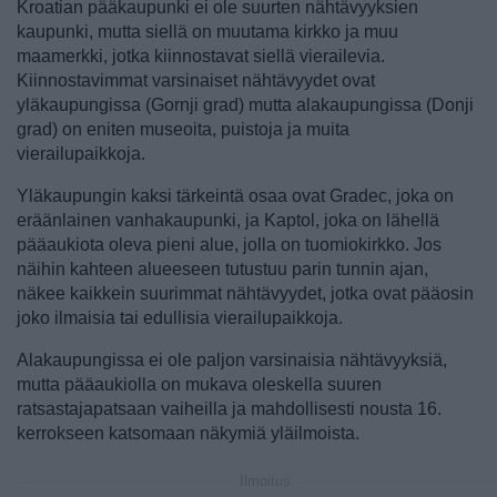
Kroatian pääkaupunki ei ole suurten nähtävyyksien
kaupunki, mutta siellä on muutama kirkko ja muu
maamerkki, jotka kiinnostavat siellä vierailevia.
Kiinnostavimmat varsinaiset nähtävyydet ovat
yläkaupungissa (Gornji grad) mutta alakaupungissa (Donji
grad) on eniten museoita, puistoja ja muita
vierailupaikkoja.
Yläkaupungin kaksi tärkeintä osaa ovat Gradec, joka on
eräänlainen vanhakaupunki, ja Kaptol, joka on lähellä
pääaukiota oleva pieni alue, jolla on tuomiokirkko. Jos
näihin kahteen alueeseen tutustuu parin tunnin ajan,
näkee kaikkein suurimmat nähtävyydet, jotka ovat pääosin
joko ilmaisia tai edullisia vierailupaikkoja.
Alakaupungissa ei ole paljon varsinaisia nähtävyyksiä,
mutta pääaukiolla on mukava oleskella suuren
ratsastajapatsaan vaiheilla ja mahdollisesti nousta 16.
kerrokseen katsomaan näkymiä yläilmoista.
Ilmoitus