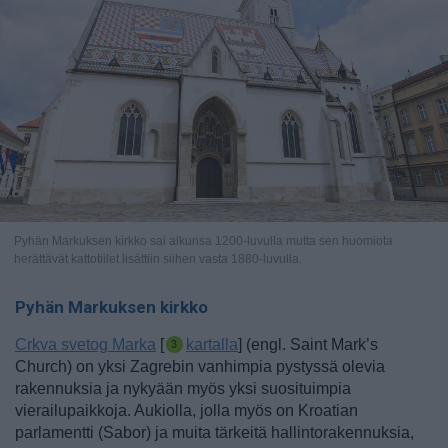
Pyhän Markuksen kirkko sai alkunsa 1200-luvulla mutta sen huomiota
herättävät kattotiilet lisättiin siihen vasta 1880-luvulla.
Pyhän Markuksen kirkko
Crkva svetog Marka
[
kartalla
] (engl. Saint Mark’s
Church) on yksi Zagrebin vanhimpia pystyssä olevia
rakennuksia ja nykyään myös yksi suosituimpia
vierailupaikkoja. Aukiolla, jolla myös on Kroatian
parlamentti (Sabor) ja muita tärkeitä hallintorakennuksia,