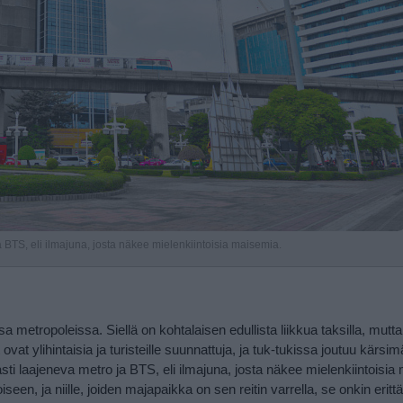
a BTS, eli ilmajuna, josta näkee mielenkiintoisia maisemia.
tropoleissa. Siellä on kohtalaisen edullista liikkua taksilla, mutta
vat ylihintaisia ja turisteille suunnattuja, ja tuk-tukissa joutuu kärsi
asti laajeneva metro ja BTS, eli ilmajuna, josta näkee mielenkiintoisia
iseen, ja niille, joiden majapaikka on sen reitin varrella, se onkin eritt