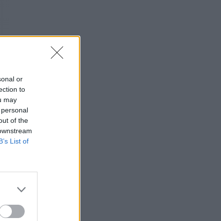
sonal or
ection to
ou may
 personal
out of the
 downstream
B’s List of
asten ja
 seafood)
tä hyviä
yviä, mutta
metroasemaa,