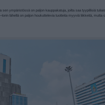
en ympäristössä on paljon kauppakatuja, joilta saa tyypillisiä tuliais
rin lähellä on paljon houkuttelevia tuotteita myyviä liikkeitä, mutta o