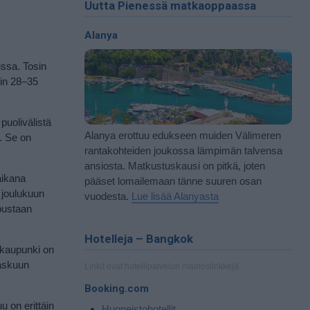
Uutta Pienessä matkaoppaassa
Alanya
ussa. Tosin
sin 28–35
puolivälistä
Alanya erottuu edukseen muiden Välimeren
. Se on
rantakohteiden joukossa lämpimän talvensa
ansiosta. Matkustuskausi on pitkä, joten
aikana
pääset lomailemaan tänne suuren osan
 joulukuun
vuodesta.
Lue lisää Alanyasta
ipustaan
Hotelleja – Bangkok
 kaupunki on
raskuun
Linkit ovat hotellipalvelun mainoslinkkejä.
Booking.com
 on erittäin
Huoneistohotellit