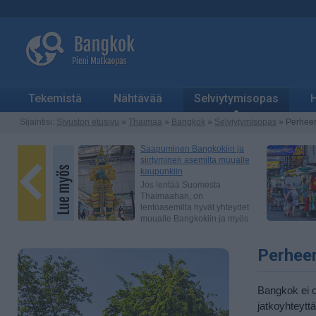
Tekemistä
Nähtävää
Selviytymisopas
H
Sijaintisi:
Sivuston etusivu
»
Thaimaa
»
Bangkok
»
Selviytymisopas
» Perhee
Perhee
Bangkok ei o
jatkoyhteyttä