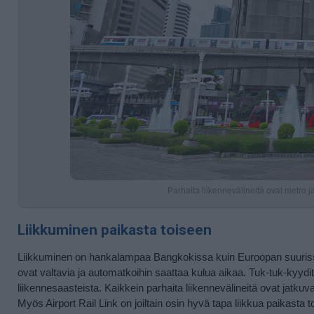
Parhaita liikennevälineitä ovat metro j
Liikkuminen paikasta toiseen
Liikkuminen on hankalampaa Bangkokissa kuin Euroopan suurissa me
ovat valtavia ja automatkoihin saattaa kulua aikaa. Tuk-tuk-kyydit o
liikennesaasteista. Kaikkein parhaita liikennevälineitä ovat jatkuv
Myös Airport Rail Link on joiltain osin hyvä tapa liikkua paikasta to