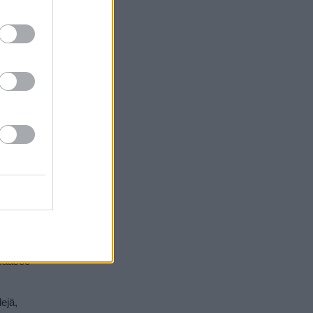
stosten
lista
ihmeellisiä
vä määrä
itä. Sen
usluokan
 pääsee
ejä,