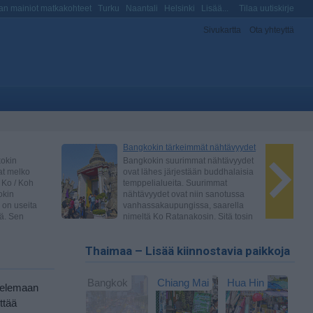
n mainiot matkakohteet
Turku
Naantali
Helsinki
Lisää...
Tilaa uutiskirje
Sivukartta
Ota yhteyttä
Thaimaa – Lisää kiinnostavia paikkoja
Bangkok
Chiang Mai
Hua Hin
ttelemaan
ttää