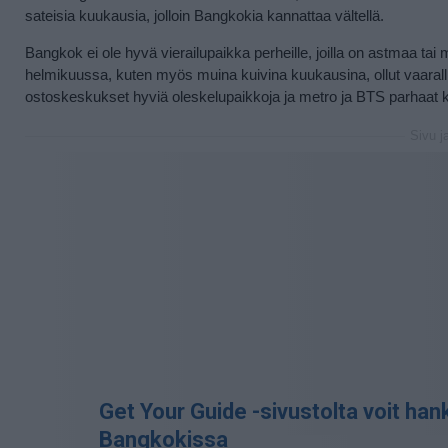
sateisia kuukausia, jolloin Bangkokia kannattaa vältellä.
Bangkok ei ole hyvä vierailupaikka perheille, joilla on astmaa tai 
helmikuussa, kuten myös muina kuivina kuukausina, ollut vaaralli
ostoskeskukset hyviä oleskelupaikkoja ja metro ja BTS parhaat k
Sivu j
Get Your Guide -sivustolta voit hankk
Bangkokissa