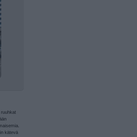
 ruuhkat
mään
 maisemia.
äin kätevä