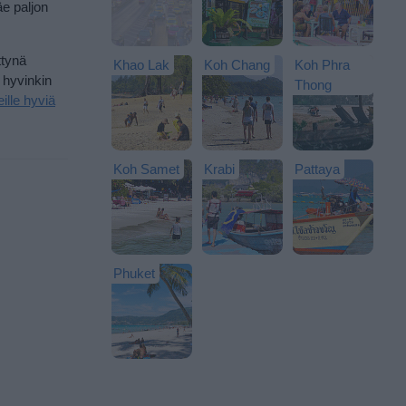
äe paljon
ttynä
Khao Lak
Koh Chang
Koh Phra
n hyvinkin
Thong
ille hyviä
Koh Samet
Krabi
Pattaya
Phuket