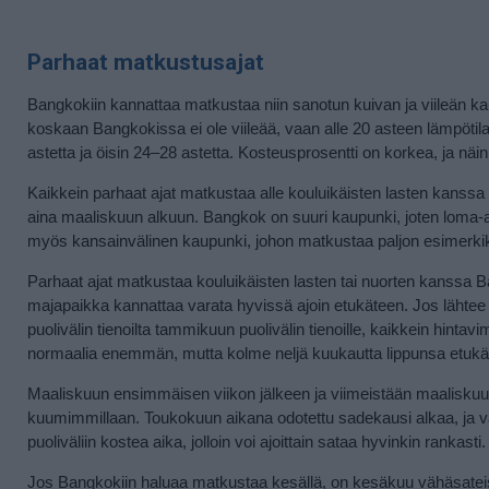
Parhaat matkustusajat
Bangkokiin kannattaa matkustaa niin sanotun kuivan ja viileän ka
koskaan Bangkokissa ei ole viileää, vaan alle 20 asteen lämpötila
astetta ja öisin 24–28 astetta. Kosteusprosentti on korkea, ja näin
Kaikkein parhaat ajat matkustaa alle kouluikäisten lasten kanssa 
aina maaliskuun alkuun. Bangkok on suuri kaupunki, joten loma-aja
myös kansainvälinen kaupunki, johon matkustaa paljon esimerkiksi 
Parhaat ajat matkustaa kouluikäisten lasten tai nuorten kanssa Ban
majapaikka kannattaa varata hyvissä ajoin etukäteen. Jos lähtee 
puolivälin tienoilta tammikuun puolivälin tienoille, kaikkein hin
normaalia enemmän, mutta kolme neljä kuukautta lippunsa etukät
Maaliskuun ensimmäisen viikon jälkeen ja viimeistään maaliskuun
kuumimmillaan. Toukokuun aikana odotettu sadekausi alkaa, ja va
puoliväliin kostea aika, jolloin voi ajoittain sataa hyvinkin rankasti.
Jos Bangkokiin haluaa matkustaa kesällä, on kesäkuu vähäsateisi