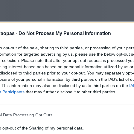
kaopas -
Do Not Process My Personal Information
to opt-out of the sale, sharing to third parties, or processing of your per
formation for targeted advertising by us, please use the below opt-out s
r selection. Please note that after your opt-out request is processed y
eing interest-based ads based on personal information utilized by us or
disclosed to third parties prior to your opt-out. You may separately opt-
losure of your personal information by third parties on the IAB’s list of
. This information may also be disclosed by us to third parties on the
IA
Participants
that may further disclose it to other third parties.
s parhaita ruokia ovat thaimaalaiset ruoat, joiden joukossa on paljon l
ed noodles with seafood) ja riisi merenelävillä (rice tai fried rice with
tä on voitu säilytellä huonosti. Länsimaiset ruoat ovat kalliita eivätkä yh
ussa ole täälläpäin mieltä. Ostoskeskusten food courtit voivat olla h
l Data Processing Opt Outs
t ovat hyviä perheillekin, ja niitä on erityisen paljon lähellä Sam Yot -
o opt-out of the Sharing of my personal data.