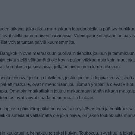
uden aikana, joka alkaa marraskuun loppupuolella ja päättyy huhtiku
t ovat siellä äärimmäisen harvinaisia. Viileimpäänkin aikaan on päivi
 illat voivat tuntua päiviä kuumemmilta.
Bangkokiin ovat marraskuun puolivälin tienoilta jouluun ja tammikuun 
t eivät siellä välttämättä ole kovin paljon vilkkaampia kuin muut ajat
korealaisia ja kiinalaisia, joilla on aivan omia loma-aikojaan.
gkokiin ovat joulu- ja talviloma, joskin joulun ja loppiaisen välisenä 
pakettimatkalle, ovat nimenomaan joululoman ympärillä olevat viikot,
tavimpia. Omatoimimatkailijakin joutuu maksamaan tähän aikaan matkal
een ostavat voivat saada ne normaaliin hintaan.
 lopussa päivälämpötilat nousevat aina yli 35 asteen ja huhtikuussa
ikka sateita ei välttämättä ole joka päivä, on jakso toukokuulta mar
n kuukausi ja heinäkuu toiseksi kuivin. Toukokuu, syyskuu ja lokakuu