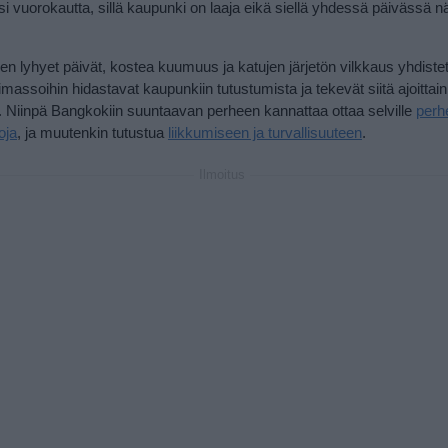
si vuorokautta, sillä kaupunki on laaja eikä siellä yhdessä päivässä n
n lyhyet päivät, kostea kuumuus ja katujen järjetön vilkkaus yhdiste
imassoihin hidastavat kaupunkiin tutustumista ja tekevät siitä ajoittai
 Niinpä Bangkokiin suuntaavan perheen kannattaa ottaa selville
perhe
oja
, ja muutenkin tutustua
liikkumiseen ja turvallisuuteen
.
Ilmoitus