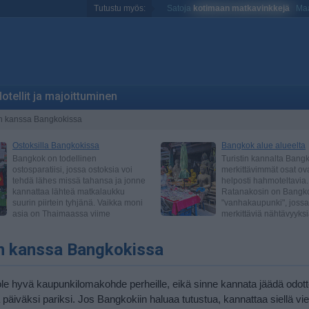
Tutustu myös:
Satoja
kotimaan matkavinkkejä
Maa
otellit ja majoittuminen
n kanssa Bangkokissa
n kanssa Bangkokissa
le hyvä kaupunkilomakohde perheille, eikä sinne kannata jäädä odo
 päiväksi pariksi. Jos Bangkokiin haluaa tutustua, kannattaa siellä vie