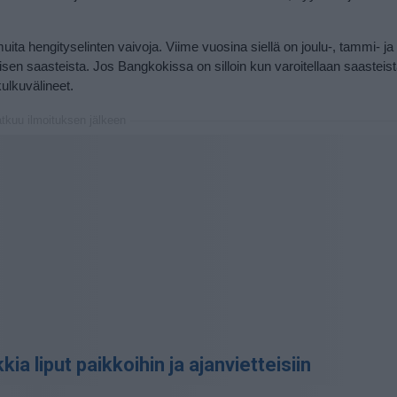
muita hengityselinten vaivoja. Viime vuosina siellä on joulu-, tammi- ja
sen saasteista. Jos Bangkokissa on silloin kun varoitellaan saasteist
ulkuvälineet.
atkuu ilmoituksen jälkeen
ia liput paikkoihin ja ajanvietteisiin