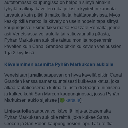
autottomassa kaupungissa on helpoin siirtyä ainakin
lyhyitä matkoja kävellen eikä julkisiin kyyteihin kannata
turvautua kuin pitkillä matkoilla tai hätätapauksissa. Myös
keskipitkillä matkoilla kävely on usein nopein tapa siirtyä
kaupungissa: Esimerkiksi matka Piazzale Romalta, jonne
asti Venetsiassa voi autolla tai raitiovaunulla päästä,
Pyhän Markuksen aukiolle taittuu monilta nopeammin
kävellen kuin Canal Grandea pitkin kulkevien vesibussien
1 ja 2 kyydissä.
Käveleminen asemilta Pyhän Markuksen aukiolle
Venetsiaan
junalla
saapuvan on hyvä kävellä pitkin Canal
Granden kanssa samansuuntaisesti kulkevaa katua, joka
alkaa rautatieaseman kulmalta Lista di Spagna -nimisenä
ja kulkee kohti San Marcon kaupunginosaa, jossa Pyhän
Markuksen aukio sijaitsee [
kartalla
].
Linja-autolla
saapuva voi kävellä linja-autoasemalta
Pyhän Markuksen aukiolle reittiä, joka kulkee Santa
Crocen ja San Polon kaupunginosien läpi. Tätä reittiä