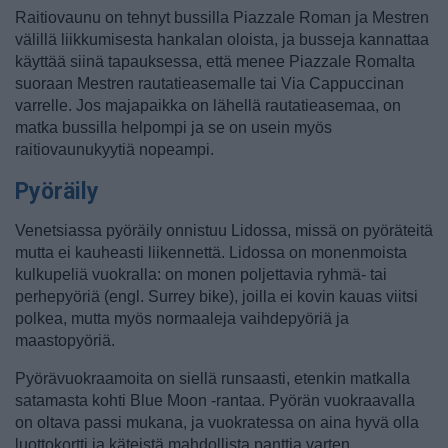
Raitiovaunu on tehnyt bussilla Piazzale Roman ja Mestren
välillä liikkumisesta hankalan oloista, ja busseja kannattaa
käyttää siinä tapauksessa, että menee Piazzale Romalta
suoraan Mestren rautatieasemalle tai Via Cappuccinan
varrelle. Jos majapaikka on lähellä rautatieasemaa, on
matka bussilla helpompi ja se on usein myös
raitiovaunukyytiä nopeampi.
Pyöräily
Venetsiassa pyöräily onnistuu Lidossa, missä on pyöräteitä
mutta ei kauheasti liikennettä. Lidossa on monenmoista
kulkupeliä vuokralla: on monen poljettavia ryhmä- tai
perhepyöriä (engl. Surrey bike), joilla ei kovin kauas viitsi
polkea, mutta myös normaaleja vaihdepyöriä ja
maastopyöriä.
Pyörävuokraamoita on siellä runsaasti, etenkin matkalla
satamasta kohti Blue Moon -rantaa. Pyörän vuokraavalla
on oltava passi mukana, ja vuokratessa on aina hyvä olla
luottokortti ja käteistä mahdollista panttia varten.