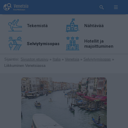
Tekemistä
Nähtävää
Hotellit ja
Selviytymisopas
majoittuminen
Sijaintisi:
Sivuston etusivu
»
Italia
»
Venetsia
»
Selviytymisopas
»
Liikkuminen Venetsiassa