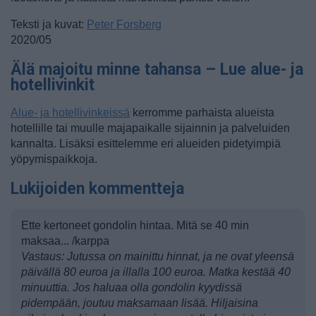
Teksti ja kuvat:
Peter Forsberg
2020/05
Älä majoitu minne tahansa – Lue alue- ja
hotellivinkit
Alue- ja hotellivinkeissä
kerromme parhaista alueista
hotellille tai muulle majapaikalle sijainnin ja palveluiden
kannalta. Lisäksi esittelemme eri alueiden pidetyimpiä
yöpymispaikkoja.
Lukijoiden kommentteja
Ette kertoneet gondolin hintaa. Mitä se 40 min
maksaa... /karppa
Vastaus: Jutussa on mainittu hinnat, ja ne ovat yleensä
päivällä 80 euroa ja illalla 100 euroa. Matka kestää 40
minuuttia. Jos haluaa olla gondolin kyydissä
pidempään, joutuu maksamaan lisää. Hiljaisina