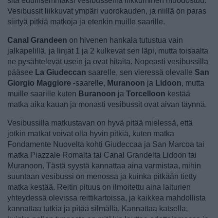
sitä edullisemmaksi vesibusseilla liikkuminen muodostuu.
Vesibussit liikkuvat ympäri vuorokauden, ja niillä on paras
siirtyä pitkiä matkoja ja etenkin muille saarille.
Canal Grandeen
on hivenen hankala tutustua vain
jalkapelillä, ja linjat 1 ja 2 kulkevat sen läpi, mutta toisaalta
ne pysähtelevät usein ja ovat hitaita. Nopeasti vesibussilla
pääsee
La Giudeccan
saarelle, sen vieressä olevalle
San
Giorgio Maggiore
-saarelle,
Muranoon
ja
Lidoon
, mutta
muille saarille kuten
Buranoon
ja
Torcelloon
kestää
matka aika kauan ja monasti vesibussit ovat aivan täynnä.
Vesibussilla matkustavan on hyvä pitää mielessä, että
jotkin matkat voivat olla hyvin pitkiä, kuten matka
Fondamente Nuovelta kohti Giudeccaa ja San Marcoa tai
matka Piazzale Romalta tai Canal Grandelta Lidoon tai
Muranoon. Tästä syystä kannattaa aina varmistaa, mihin
suuntaan vesibussi on menossa ja kuinka pitkään tietty
matka kestää. Reitin pituus on ilmoitettu aina laiturien
yhteydessä olevissa reittikartoissa, ja kaikkea mahdollista
kannattaa tutkia ja pitää silmällä. Kannattaa katsella,