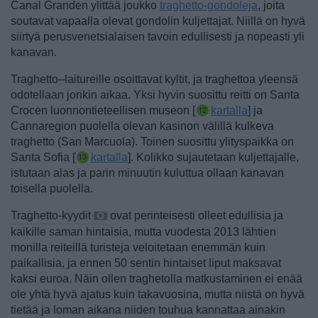
Canal Granden ylittää joukko
traghetto-gondoleja
, joita
soutavat vapaalla olevat gondolin kuljettajat. Niillä on hyvä
siirtyä perusvenetsialaisen tavoin edullisesti ja nopeasti yli
kanavan.
Traghetto–laitureille osoittavat kyltit, ja traghettoa yleensä
odotellaan jonkin aikaa. Yksi hyvin suosittu reitti on Santa
Crocen luonnontieteellisen museon [
kartalla
] ja
Cannaregion puolella olevan kasinon välillä kulkeva
traghetto (San Marcuola).
Toinen
suosittu ylityspaikka on
Santa Sofia [
kartalla
]. Kolikko sujautetaan kuljettajalle,
istutaan alas ja parin minuutin kuluttua ollaan kanavan
toisella puolella.
Traghetto-kyydit
ovat perinteisesti olleet edullisia ja
kaikille saman hintaisia, mutta vuodesta 2013 lähtien
monilla reiteillä turisteja veloitetaan enemmän kuin
paikallisia, ja ennen 50 sentin hintaiset liput maksavat
kaksi euroa. Näin ollen traghetolla matkustaminen ei enää
ole yhtä hyvä ajatus kuin takavuosina, mutta niistä on hyvä
tietää ja loman aikana niiden touhua kannattaa ainakin