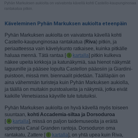
Pyhän Markuksen aukiolta on vaivatonta kävellä kohti Castello-kaupunginosaa
rantakatua pitkin.
Käveleminen Pyhän Markuksen aukiolta eteenpäin
Pyhän Markuksen aukiolta on vaivatonta kävellä kohti
Castello-kaupunginosaa rantakatua (
Riva
) pitkin, ja
periaatteessa vain kävelykunto ratkaisee, kuinka pitkälle
haluaa mennä. Tätä rantaa [
kartalla
] pitkin kulkeva
näkee upeita kirkkoja ja katunäkymiä, saa hienot näkymät
laguunille ja pääsee lopulta Castellon pääosiin ja Giardini-
puistoon, missä mm. biennaalit pidetään.
Täälläpäin on
aina vähemmän turisteja kuin Pyhän Markuksen aukiolla,
ja täällä on muitakin puistoalueita ja näkymiä, jotka eivät
kaikille Venetsiassa käyville tule tututuiksi.
Pyhän Markuksen aukiolta on hyvä kävellä myös toiseen
suuntaan,
kohti Accademia-siltaa ja Dorsoduroa
[
kartalla
], missä on paljon taidemuseoita ja eräitä
upeimpia Canal Granden rantoja.
Dorsoduron oma
rantakatu, Zattere [
kartalla
], on yhtä upea kuin Riva,