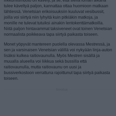
liikkumismuoto on kävely, ja se, että siellä loman aikana
tulee käveltyä paljon, kannattaa ottaa huomioon matkaan
lähtiessä. Venetsian erikoisuuksiin kuuluvat vesibussit,
joilla voi siirtyä niin lyhyitä kuin pitkiäkin matkoja, ja
monille ne tulevat tutuiksi ainakin lentokenttämatkoilla.
Niitä paljon hintavammat taksiveneet ovat toinen Venetsian
normaalista poikkeava tapa siirtyä paikasta toiseen.
Monet yöpyvät mantereen puolella olevassa Mestressä, ja
sen ja varsinaisen Venetsian välillä voi nykyään linja-auton
lisäksi kulkea raitiovaunulla. Myös Mestren sisällä ja
muualla alueella voi liikkua sekä bussilla että
raitiovaunulla, mutta raitiovaunu on uusi ja
bussiverkostoon verrattuna rajoittunut tapa siirtyä paikasta
toiseen.
Ilmoitus