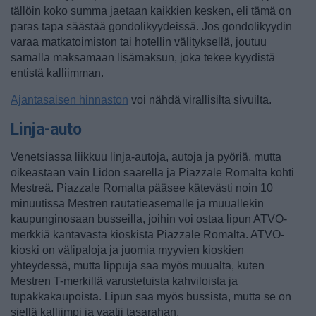
tällöin koko summa jaetaan kaikkien kesken, eli tämä on
paras tapa säästää gondolikyydeissä. Jos gondolikyydin
varaa matkatoimiston tai hotellin välityksellä, joutuu
samalla maksamaan lisämaksun, joka tekee kyydistä
entistä kalliimman.
Ajantasaisen hinnaston
voi nähdä virallisilta sivuilta.
Linja-auto
Venetsiassa liikkuu linja-autoja, autoja ja pyöriä, mutta
oikeastaan vain Lidon saarella ja Piazzale Romalta kohti
Mestreä. Piazzale Romalta pääsee kätevästi noin 10
minuutissa Mestren rautatieasemalle ja muuallekin
kaupunginosaan busseilla, joihin voi ostaa lipun ATVO-
merkkiä kantavasta kioskista Piazzale Romalta. ATVO-
kioski on välipaloja ja juomia myyvien kioskien
yhteydessä, mutta lippuja saa myös muualta, kuten
Mestren T-merkillä varustetuista kahviloista ja
tupakkakaupoista. Lipun saa myös bussista, mutta se on
siellä kalliimpi ja vaatii tasarahan.