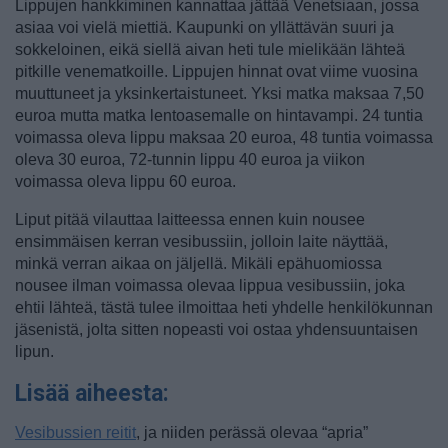
Lippujen hankkiminen kannattaa jättää Venetsiaan, jossa
asiaa voi vielä miettiä. Kaupunki on yllättävän suuri ja
sokkeloinen, eikä siellä aivan heti tule mielikään lähteä
pitkille venematkoille. Lippujen hinnat ovat viime vuosina
muuttuneet ja yksinkertaistuneet. Yksi matka maksaa 7,50
euroa mutta matka lentoasemalle on hintavampi. 24 tuntia
voimassa oleva lippu maksaa 20 euroa, 48 tuntia voimassa
oleva 30 euroa, 72-tunnin lippu 40 euroa ja viikon
voimassa oleva lippu 60 euroa.
Liput pitää vilauttaa laitteessa ennen kuin nousee
ensimmäisen kerran vesibussiin, jolloin laite näyttää,
minkä verran aikaa on jäljellä. Mikäli epähuomiossa
nousee ilman voimassa olevaa lippua vesibussiin, joka
ehtii lähteä, tästä tulee ilmoittaa heti yhdelle henkilökunnan
jäsenistä, jolta sitten nopeasti voi ostaa yhdensuuntaisen
lipun.
Lisää aiheesta:
Vesibussien reitit
, ja niiden perässä olevaa “apria”