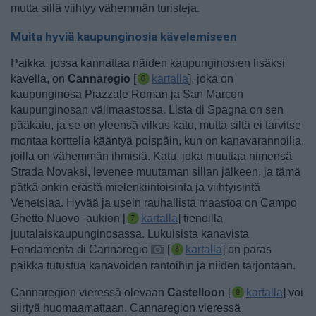
mutta sillä viihtyy vähemmän turisteja.
Muita hyviä kaupunginosia kävelemiseen
Paikka, jossa kannattaa näiden kaupunginosien lisäksi
kävellä, on
Cannaregio
[
kartalla
], joka on
kaupunginosa Piazzale Roman ja San Marcon
kaupunginosan välimaastossa.
Lista di Spagna on sen
pääkatu, ja se on yleensä vilkas katu, mutta siltä ei tarvitse
montaa korttelia kääntyä poispäin, kun on kanavarannoilla,
joilla on vähemmän ihmisiä. Katu, joka muuttaa nimensä
Strada Novaksi, levenee muutaman sillan jälkeen, ja tämä
pätkä onkin erästä mielenkiintoisinta ja viihtyisintä
Venetsiaa.
Hyvää ja usein rauhallista maastoa on Campo
Ghetto Nuovo -aukion [
kartalla
] tienoilla
juutalaiskaupunginosassa.
Lukuisista kanavista
Fondamenta di Cannaregio
[
kartalla
] on paras
paikka tutustua kanavoiden rantoihin ja niiden tarjontaan.
Cannaregion vieressä olevaan
Castelloon
[
kartalla
] voi
siirtyä huomaamattaan.
Cannaregion vieressä