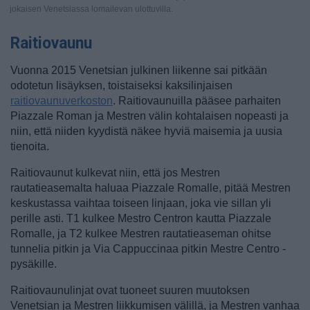
jokaisen Venetsiassa lomailevan ulottuvilla.
Raitiovaunu
Vuonna 2015 Venetsian julkinen liikenne sai pitkään
odotetun lisäyksen, toistaiseksi kaksilinjaisen
raitiovaunuverkoston
. Raitiovaunuilla pääsee parhaiten
Piazzale Roman ja Mestren välin kohtalaisen nopeasti ja
niin, että niiden kyydistä näkee hyviä maisemia ja uusia
tienoita.
Raitiovaunut kulkevat niin, että jos Mestren
rautatieasemalta haluaa Piazzale Romalle, pitää Mestren
keskustassa vaihtaa toiseen linjaan, joka vie sillan yli
perille asti.
T1 kulkee Mestro Centron kautta Piazzale
Romalle, ja T2 kulkee Mestren rautatieaseman ohitse
tunnelia pitkin ja Via Cappuccinaa pitkin Mestre Centro -
pysäkille.
Raitiovaunulinjat ovat tuoneet suuren muutoksen
Venetsian ja Mestren liikkumisen välillä, ja Mestren vanhaa