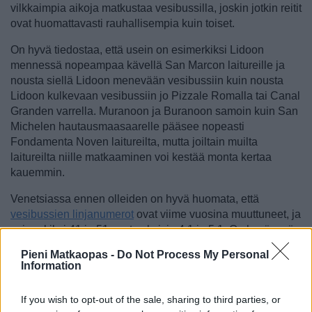
vilkkaimpia aikoja matkustaa vesibussilla, joskin jotkin reitit
ovat huomattavasti rauhallisempia kuin toiset.
On hyvä tiedostaa, että usein on esimerkiksi Lidoon
mennessä nopeampaa kävellä San Marcon laitureille ja
nousta siellä Lidoon menevään vesibussiin kuin nousta
Lidoon kulkevaan vesibussiin jo Pizzale Romalla tai Canal
Granden varrella. Muranoon ja Buranoon samoin kuin San
Michelen hautausmaasaarelle pääsee nopeasti
Fondamenta Noven laitureilta, mutta joiltain muilta
laitureilta niille matkaaminen voi kestää monta kertaa
kauemmin.
Venetsiassa ennen olleiden on hyvä huomata, että
vesibussien linjanumerot
ovat viime vuosina muuttuneet, ja
esimerkiksi 41 ja 51 ovat nykyisin 4.1 ja 5.1. On hyvä myös
tietää, että lähes kaikkiin vesibusseihin pääsee
Pieni Matkaopas -
Do Not Process My Personal
pyörätuolilla, ja takuuvarmasti tällaisia ovat Canal Grandea
Information
pitkin kulkevat linjat 1 ja 2.
If you wish to opt-out of the sale, sharing to third parties, or