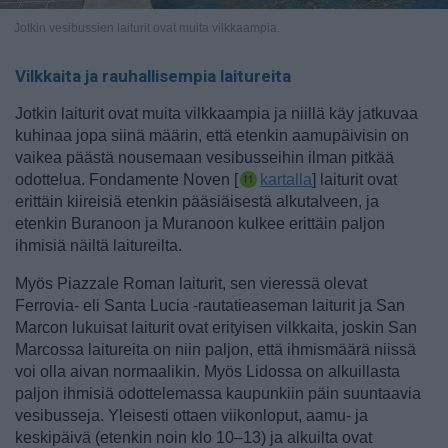
Jotkin vesibussien laiturit ovat muita vilkkaampia.
Vilkkaita ja rauhallisempia laitureita
Jotkin laiturit ovat muita vilkkaampia ja niillä käy jatkuvaa
kuhinaa jopa siinä määrin, että etenkin aamupäivisin on
vaikea päästä nousemaan vesibusseihin ilman pitkää
odottelua. Fondamente Noven [
kartalla
] laiturit ovat
erittäin kiireisiä etenkin pääsiäisestä alkutalveen, ja
etenkin Buranoon ja Muranoon kulkee erittäin paljon
ihmisiä näiltä laitureilta.
Myös Piazzale Roman laiturit, sen vieressä olevat
Ferrovia- eli Santa Lucia -rautatieaseman laiturit ja San
Marcon lukuisat laiturit ovat erityisen vilkkaita, joskin San
Marcossa laitureita on niin paljon, että ihmismäärä niissä
voi olla aivan normaalikin. Myös Lidossa on alkuillasta
paljon ihmisiä odottelemassa kaupunkiin päin suuntaavia
vesibusseja. Yleisesti ottaen viikonloput, aamu- ja
keskipäivä (etenkin noin klo 10–13) ja alkuilta ovat