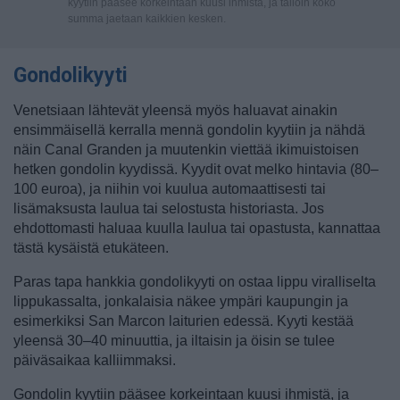
kyytiin pääsee korkeintaan kuusi ihmistä, ja tällöin koko
summa jaetaan kaikkien kesken.
Gondolikyyti
Venetsiaan lähtevät yleensä myös haluavat ainakin
ensimmäisellä kerralla mennä gondolin kyytiin ja nähdä
näin Canal Granden ja muutenkin viettää ikimuistoisen
hetken gondolin kyydissä. Kyydit ovat melko hintavia (80–
100 euroa), ja niihin voi kuulua automaattisesti tai
lisämaksusta laulua tai selostusta historiasta. Jos
ehdottomasti haluaa kuulla laulua tai opastusta, kannattaa
tästä kysäistä etukäteen.
Paras tapa hankkia gondolikyyti on ostaa lippu viralliselta
lippukassalta, jonkalaisia näkee ympäri kaupungin ja
esimerkiksi San Marcon laiturien edessä. Kyyti kestää
yleensä 30–40 minuuttia, ja iltaisin ja öisin se tulee
päiväsaikaa kalliimmaksi.
Gondolin kyytiin pääsee korkeintaan kuusi ihmistä, ja