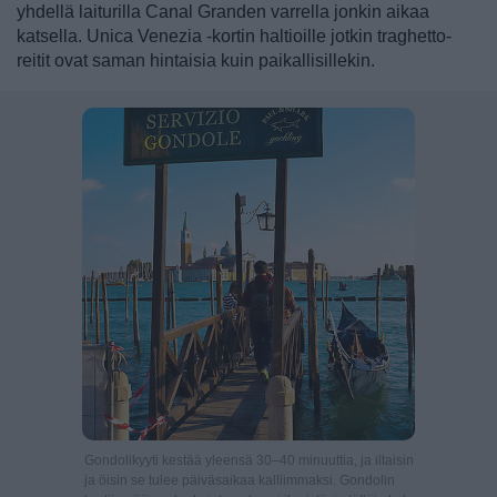
yhdellä laiturilla Canal Granden varrella jonkin aikaa
katsella. Unica Venezia -kortin haltioille jotkin traghetto-
reitit ovat saman hintaisia kuin paikallisillekin.
Gondolikyyti kestää yleensä 30–40 minuuttia, ja iltaisin
ja öisin se tulee päiväsaikaa kalliimmaksi. Gondolin