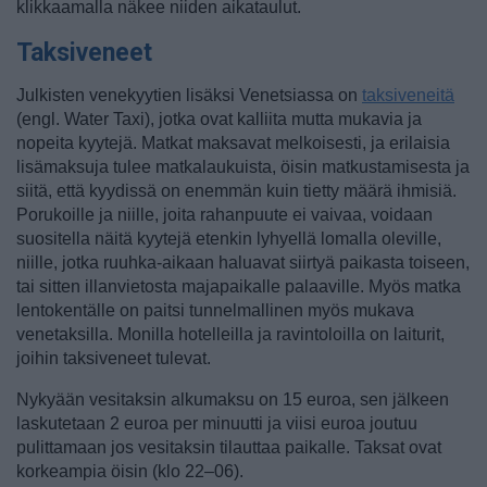
klikkaamalla näkee niiden aikataulut.
Taksiveneet
Julkisten venekyytien lisäksi Venetsiassa on
taksiveneitä
(engl. Water Taxi), jotka ovat kalliita mutta mukavia ja
nopeita kyytejä. Matkat maksavat melkoisesti, ja erilaisia
lisämaksuja tulee matkalaukuista, öisin matkustamisesta ja
siitä, että kyydissä on enemmän kuin tietty määrä ihmisiä.
Porukoille ja niille, joita rahanpuute ei vaivaa, voidaan
suositella näitä kyytejä etenkin lyhyellä lomalla oleville,
niille, jotka ruuhka-aikaan haluavat siirtyä paikasta toiseen,
tai sitten illanvietosta majapaikalle palaaville. Myös matka
lentokentälle on paitsi tunnelmallinen myös mukava
venetaksilla. Monilla hotelleilla ja ravintoloilla on laiturit,
joihin taksiveneet tulevat.
Nykyään vesitaksin alkumaksu on 15 euroa, sen jälkeen
laskutetaan 2 euroa per minuutti ja viisi euroa joutuu
pulittamaan jos vesitaksin tilauttaa paikalle. Taksat ovat
korkeampia öisin (klo 22–06).