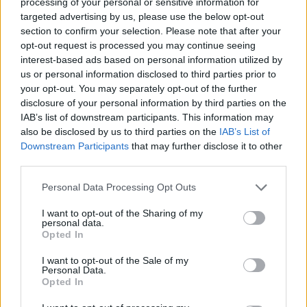
processing of your personal or sensitive information for
targeted advertising by us, please use the below opt-out
section to confirm your selection. Please note that after your
opt-out request is processed you may continue seeing
interest-based ads based on personal information utilized by
us or personal information disclosed to third parties prior to
your opt-out. You may separately opt-out of the further
disclosure of your personal information by third parties on the
IAB’s list of downstream participants. This information may
also be disclosed by us to third parties on the
IAB’s List of
Downstream Participants
that may further disclose it to other
third parties.
Personal Data Processing Opt Outs
Lippuja vesibusseihin voi ostella laitureilta.
I want to opt-out of the Sharing of my
personal data.
Opted In
Liput vesibusseihin
I want to opt-out of the Sale of my
Personal Data.
Venetsian vesibusseista
vastaa sama yhtiö kuin linja-
Opted In
autoista ja raitiovaunusta. Niihin käyvät vuorokauden tai