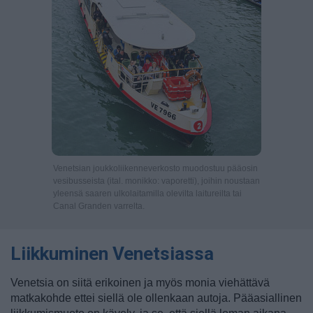
Venetsian joukkoliikenneverkosto muodostuu pääosin
vesibusseista (ital. monikko: vaporetti), joihin noustaan
yleensä saaren ulkolaitamilla olevilta laitureilta tai
Canal Granden varrelta.
Liikkuminen Venetsiassa
Venetsia on siitä erikoinen ja myös monia viehättävä
matkakohde ettei siellä ole ollenkaan autoja. Pääasiallinen