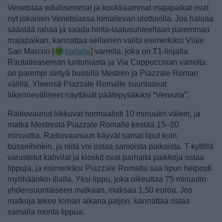
Venetsiaa edullisemmat ja kookkaammat majapaikat ovat
nyt jokaisen Venetsiassa lomailevan ulottuvilla. Jos haluaa
säästää rahaa ja saada hinta-laatusuhteeltaan paremman
majapaikan, kannattaa sellainen valita esimerkiksi Viale
San Marcon [
kartalla
] varrelta, joka on T1-linjalla.
Rautatieaseman tuntumasta ja Via Cappuccinan varrelta
on parempi siirtyä bussilla Mestren ja Piazzale Roman
välillä. Yleensä Piazzale Romalle suuntaavat
liikennevälineet näyttävät päätepysäkiksi “Venezia”.
Raitiovaunut liikkuvat normaalisti 10 minuutin välein, ja
matka Mestrestä Piazzale Romalle kestää 15–20
minuuttia. Raitiovaunuun käyvät samat liput kuin
busseihinkin, ja niitä voi ostaa samoista paikoista. T-kyltillä
varustetut kahvilat ja kioskit ovat parhaita paikkoja ostaa
lippuja, ja esimerkiksi Piazzale Romalta saa lipun helposti
myöhäänkin illalla. Yksi lippu, joka oikeuttaa 75 minuutin
yhdensuuntaiseen matkaan, maksaa 1,50 euroa. Jos
matkoja tekee loman aikana paljon, kannattaa ostaa
samalla monta lippua.