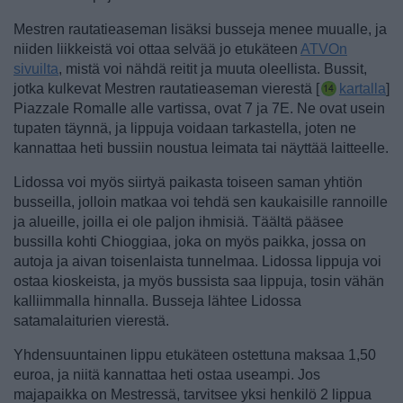
Mestren rautatieaseman lisäksi busseja menee muualle, ja
niiden liikkeistä voi ottaa selvää jo etukäteen
ATVOn
sivuilta
, mistä voi nähdä reitit ja muuta oleellista.
Bussit,
jotka kulkevat Mestren rautatieaseman vierestä [
kartalla
]
Piazzale Romalle alle vartissa, ovat 7 ja 7E. Ne ovat usein
tupaten täynnä, ja lippuja voidaan tarkastella, joten ne
kannattaa heti bussiin noustua leimata tai näyttää laitteelle.
Lidossa voi myös siirtyä paikasta toiseen saman yhtiön
busseilla, jolloin matkaa voi tehdä sen kaukaisille rannoille
ja alueille, joilla ei ole paljon ihmisiä. Täältä pääsee
bussilla kohti Chioggiaa, joka on myös paikka, jossa on
autoja ja aivan toisenlaista tunnelmaa. Lidossa lippuja voi
ostaa kioskeista, ja myös bussista saa lippuja, tosin vähän
kalliimmalla hinnalla. Busseja lähtee Lidossa
satamalaiturien vierestä.
Yhdensuuntainen lippu etukäteen ostettuna maksaa 1,50
euroa, ja niitä kannattaa heti ostaa useampi. Jos
majapaikka on Mestressä, tarvitsee yksi henkilö 2 lippua