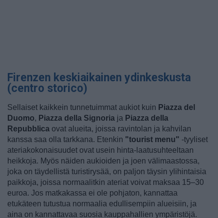
Firenzen keskiaikainen ydinkeskusta
(centro storico)
Sellaiset kaikkein tunnetuimmat aukiot kuin
Piazza del
Duomo
,
Piazza della Signoria
ja
Piazza della
Repubblica
ovat alueita, joissa ravintolan ja kahvilan
kanssa saa olla tarkkana. Etenkin
"tourist menu"
-tyyliset
ateriakokonaisuudet ovat usein hinta-laatusuhteeltaan
heikkoja. Myös näiden aukioiden ja joen välimaastossa,
joka on täydellistä turistirysää, on paljon täysin ylihintaisia
paikkoja, joissa normaalitkin ateriat voivat maksaa 15–30
euroa. Jos matkakassa ei ole pohjaton, kannattaa
etukäteen tutustua normaalia edullisempiin alueisiin, ja
aina on kannattavaa suosia kauppahallien ympäristöjä.