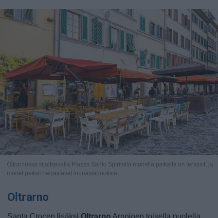
Oltrarnossa sijaitsevalla Piazza Santo Spiritolla monella paikalla on terassit, ja
monet paikat harrastavat lounastarjouksia.
Oltrarno
Santa Crocen lisäksi
Oltrarno
Arnojoen toisella puolella