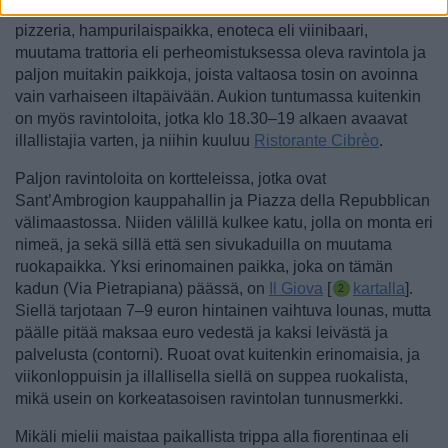
ovat pääosin turisteille suunnattuja. Niiden joukossa on
pizzeria, hampurilaispaikka, enoteca eli viinibaari,
muutama trattoria eli perheomistuksessa oleva ravintola ja
paljon muitakin paikkoja, joista valtaosa tosin on avoinna
vain varhaiseen iltapäivään. Aukion tuntumassa kuitenkin
on myös ravintoloita, jotka klo 18.30–19 alkaen avaavat
illallistajia varten, ja niihin kuuluu
Ristorante Cibrèo
.
Paljon ravintoloita on kortteleissa, jotka ovat
Sant’Ambrogion kauppahallin ja Piazza della Repubblican
välimaastossa. Niiden välillä kulkee katu, jolla on monta eri
nimeä, ja sekä sillä että sen sivukaduilla on muutama
ruokapaikka.
Yksi erinomainen paikka, joka on tämän
kadun (Via Pietrapiana) päässä, on
Il Giova
[
kartalla
].
Siellä tarjotaan 7–9 euron hintainen vaihtuva lounas, mutta
päälle pitää maksaa euro vedestä ja kaksi leivästä ja
palvelusta (contorni). Ruoat ovat kuitenkin erinomaisia, ja
viikonloppuisin ja illallisella siellä on suppea ruokalista,
mikä usein on korkeatasoisen ravintolan tunnusmerkki.
Mikäli mielii maistaa paikallista trippa alla fiorentinaa eli