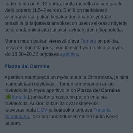
joiden hinta on 8–12 euroa, mutta monella on sen päälle
vielä coperto (1,5–2 euroa). Siellä on melkoisesti
valinnanvaraa, pitkän kesäkauden aikana syödään
terassilla ja tarjottavat annokset on usein selkeästi näytetty
sekä englanniksi että italiaksi ravintoloiden ulkopuolella.
Monen muun paikan vieressä oleva
Tamerò
on paikka,
jossa on lounastarjous, muulloinkin hyviä ruokia ja myös
klo 18.30–20.30 tarjottava
aperitivo
.
Piazza del Carmine
Aperitivo-noutopöytiä on myös muualla Oltrarnossa, ja niitä
mainostetaan näyttävästi. Toinen erinomainen aukio
ravintolalle ja myös aperitivolle on
Piazza del Carmine
[
kartalla
], jonka tuntumassa on paljon erilaisia
ravintoloita. Aukion laitamilla ovat esimerkiksi
kasvisravintola
L’OV
ja kotiruokia tarjoava
Trattoria
Napoletano
, joka tuo tuulahduksen etelän tuulia Keski-
Italiaan.