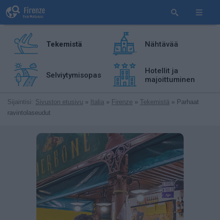
Tekemistä
Nähtävää
Hotellit ja
Selviytymisopas
majoittuminen
Sijaintisi:
Sivuston etusivu
»
Italia
»
Firenze
»
Tekemistä
» Parhaat
ravintolaseudut