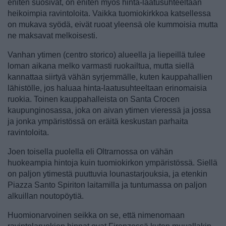
eniten suosivat, on eniten myös hinta-laatusuhteeltaan
heikoimpia ravintoloita. Vaikka tuomiokirkkoa katsellessa
on mukava syödä, eivät ruoat yleensä ole kummoisia mutta
ne maksavat melkoisesti.
Vanhan ytimen (centro storico) alueella ja liepeillä tulee
loman aikana melko varmasti ruokailtua, mutta siellä
kannattaa siirtyä vähän syrjemmälle, kuten kauppahallien
lähistölle, jos haluaa hinta-laatusuhteeltaan erinomaisia
ruokia. Toinen kauppahalleista on Santa Crocen
kaupunginosassa, joka on aivan ytimen vieressä ja jossa
ja jonka ympäristössä on eräitä keskustan parhaita
ravintoloita.
Joen toisella puolella eli Oltrarnossa on vähän
huokeampia hintoja kuin tuomiokirkon ympäristössä. Siellä
on paljon ytimestä puuttuvia lounastarjouksia, ja etenkin
Piazza Santo Spiriton laitamilla ja tuntumassa on paljon
alkuillan noutopöytiä.
Huomionarvoinen seikka on se, että nimenomaan