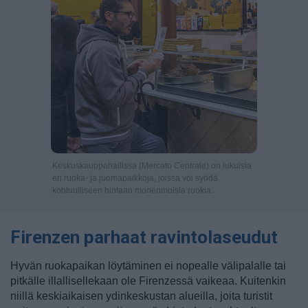
Keskuskauppahallissa (Mercato Centrale) on lukuisia
eri ruoka- ja juomapaikkoja, joissa voi syödä
kohtuulliseen hintaan monenmoisia ruokia.
Firenzen parhaat ravintolaseudut
Hyvän ruokapaikan löytäminen ei nopealle välipalalle tai
pitkälle illallisellekaan ole Firenzessä vaikeaa. Kuitenkin
niillä keskiaikaisen ydinkeskustan alueilla, joita turistit