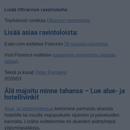
Lisää Oltrarnon ravintoloita:
TripAdvisor rankkaa
Oltrarnon ravintoloita
.
Lisää asiaa ravintoloista:
Eater.com esittelee Firenzen
38 parasta ravintolaa
.
Visit Florence esittelee
kaupungin ravintoloita laidasta
laitaan
.
Teksti ja kuvat:
Peter Forsberg
2020/03
Älä majoitu minne tahansa – Lue alue- ja
hotellivinkit
Alue- ja hotellivinkeissä
kerromme parhaista alueista
hotellille tai muulle majapaikalle sijainnin ja palveluiden
kannalta. Lisäksi esittelemme eri alueiden pidetyimpiä
yöpymispaikkoja.