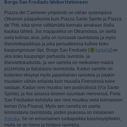
Borgo San Frediado lähikortteleineen
Piazza del Carminen ympäristö on vähän syrjempänä
Oltrarnon pääpaikoista kuin Piazza Santo Spirito ja Piazza
de’ Pitti, eikä sinne välttämättä kannata ainakaan illalla
kaukaa lähteä. Jos majapaikka on Oltrarnossa, on siellä
vielä kolmas alue, jolla on runsaasti ravintoloita ja myös
illanviettopaikkoja ja joka periaatteessa kulkee koko
kaupunginosan läpi.
Borgo San Frediado [
kartalla
] on
yksi koko kaupungin parhaista ravintola- ja
illanviettokaduista, ja sen varrella on melkoinen määrä
pizzerioita ja italialaisia ravintoloita. Kadun varrelle on
kuitenkin eksynyt myös japanilainen ravintola ja jotakin
muutakin vähän erilaista kuin muualla Firenzessä tulee
vastaan. Kadun nimi muuttuu sen puolivälissä (Via Santo
Spirito), ja itse asiassa toiseen suuntaan mennessä, Porta
San Frediadon kohdalla sen nimi muuttuu vielä kolmannen
kerran (Via Pisana).
Myös sen varrella on useita
kiinnostavia ravintoloita, joiden joukossa on intialainen
Ashoka
. Se on erinomainen ruokapaikka kasvissyöjillekin,
mutta se on hieno ja hintava ravintola.