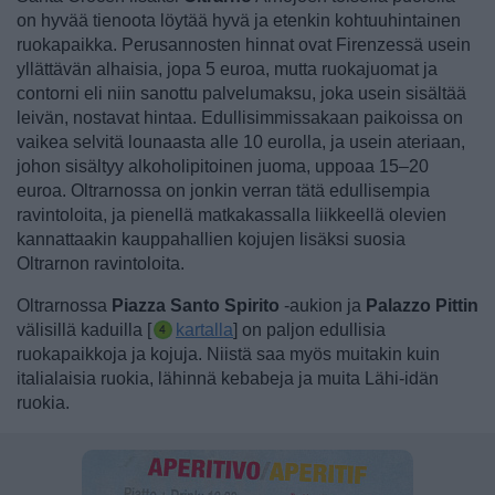
on hyvää tienoota löytää hyvä ja etenkin kohtuuhintainen
ruokapaikka. Perusannosten hinnat ovat Firenzessä usein
yllättävän alhaisia, jopa 5 euroa, mutta ruokajuomat ja
contorni eli niin sanottu palvelumaksu, joka usein sisältää
leivän, nostavat hintaa. Edullisimmissakaan paikoissa on
vaikea selvitä lounaasta alle 10 eurolla, ja usein ateriaan,
johon sisältyy alkoholipitoinen juoma, uppoaa 15–20
euroa. Oltrarnossa on jonkin verran tätä edullisempia
ravintoloita, ja pienellä matkakassalla liikkeellä olevien
kannattaakin kauppahallien kojujen lisäksi suosia
Oltrarnon ravintoloita.
Oltrarnossa
Piazza Santo Spirito
-aukion ja
Palazzo Pittin
välisillä kaduilla [
kartalla
] on paljon edullisia
ruokapaikkoja ja kojuja. Niistä saa myös muitakin kuin
italialaisia ruokia, lähinnä kebabeja ja muita Lähi-idän
ruokia.