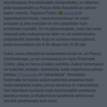
lehmänvatsaa firenzeläisittäin (lampredotto), on tällainen
piste kauppahallin ja Piazza della Repubblican välisen
kadun varrella. Tripperia Pollini [
kartalla
] on
legendaarinen kioski, jossa lounasaikaan on usein
jonojakin ja joka nykyään on niin paikallisten kuin
turistienkin suosikki. Se on pikaruokapiste, josta saa ruoat
nopeasti joko mukaansa tai sitten ne voi syödä kioskia
ympäröivillä istuimilla.
Koju on avoinna muina päivinä
paitsi sunnuntaisin klo 9.30 alkaen klo 15.30 asti.
Aukio, jonka yhteydessä lampredotto-kioski on, on Piazza
Sant'Ambrogio, ja sen tuntumassa on myös Ristorante
Cibrèo, joka on hieno ja kallis ravintola. Aukion tuntumassa
on kuitenkin muitakin ravintoloita, kuten napolilaisia pitsoja
loihtiva
Il Pizzaiuolo
eli “pitsantekijä”. Nimestään
huolimatta se tarjoaa paljon paitsi toscanalaisia myös
muita italialaisia ruokia, joissa monessa on mereneläviä.
Sen tarjontaan kuuluvat myös kasvissyöjille soveltuvat
pastat ja risotot, ja lihattomat ja kalattomat ateriat ovat
selvästi edullisempia kuin muut.