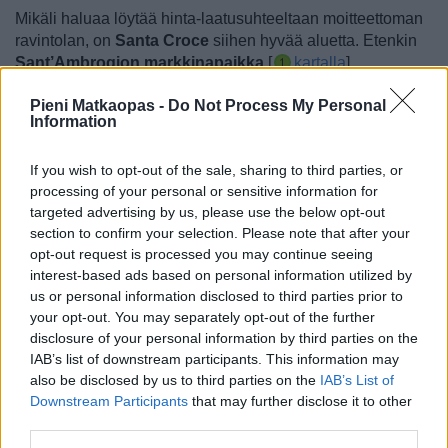
Mikäli haluaa löytää hinta-laatusuhteeltaan moitteettoman
ravintolan, on
Santa Croce
siihen hyvää aluetta. Etenkin
Sant’Ambrogion markkinapaikka
[
kartalla
]
kauppahalleineen ja lähikatuineen on hyvää,
Pieni Matkaopas -
Do Not Process My Personal
paikallistenkin suosiossa olevaa tienoota ravintoloille ja
Information
myös pikkupurtaville.
Itse Mercato di Sant’Ambrogio on avoinna vain ma–la klo
If you wish to opt-out of the sale, sharing to third parties, or
7–14, ja se soveltuu aamiaiselle, lounaalle tai kahville. Se
processing of your personal or sensitive information for
on eniten paikallisten suosiossa, ja turistit ovat siellä
targeted advertising by us, please use the below opt-out
valtaosan vuodesta vähemmistössä. Siellä on mukava
section to confirm your selection. Please note that after your
haukata kahvilan tiskillä tai muualla aamupalaa ja juoda
opt-out request is processed you may continue seeing
interest-based ads based on personal information utilized by
kahvit. Siellä on muutama ravintola, joissa voi syödä
us or personal information disclosed to third parties prior to
lounasta, ja se on autenttinen, vanhanajan paikka syödä ja
your opt-out. You may separately opt-out of the further
viettää muutenkin aikaa. Isolla porukalla sinne ei kannata
disclosure of your personal information by third parties on the
mennä, mutta esimerkiksi pariskunnat viihtyvät siellä
IAB’s list of downstream participants. This information may
erinomaisesti. Yksi kauppahallin ravintoloista on pidetty
also be disclosed by us to third parties on the
IAB’s List of
Trattoria da Rocco
.
Downstream Participants
that may further disclose it to other
third parties.