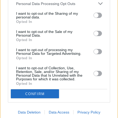
Personal Data Processing Opt Outs
I want to opt-out of the Sharing of my
personal data.
Opted In
I want to opt-out of the Sale of my
Personal Data.
Opted In
I want to opt-out of processing my
Personal Data for Targeted Advertising.
Opted In
I want to opt-out of Collection, Use,
Retention, Sale, and/or Sharing of my
Personal Data that Is Unrelated with the
Purposes for which it was collected.
Mikäli mielii maistaa paikallista trippa alla fiorentinaa
Opted In
eli lehmänvatsaa firenzeläisittäin (lampredotto), on
Tripperia Pollini legendaarinen kioski, jossa
lounasaikaan on usein jonojakin.
CONFIRM
Kauppahallin hallitseman aukion (Piazza Lorenzo Ghiberti)
Data Deletion
Data Access
Privacy Policy
tuntumassa on paljon hyviä ravintoloita, joista vain harvat