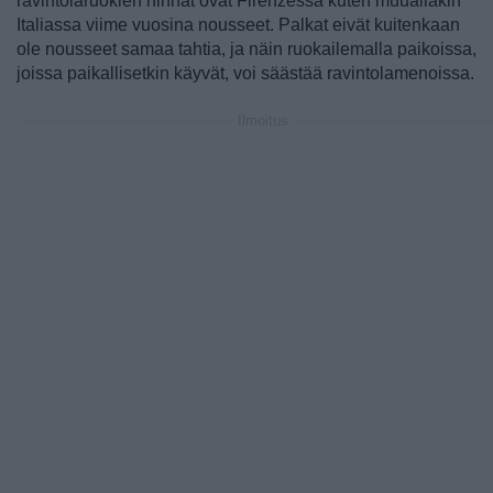
ravintolaruokien hinnat ovat Firenzessä kuten muuallakin
Italiassa viime vuosina nousseet. Palkat eivät kuitenkaan
ole nousseet samaa tahtia, ja näin ruokailemalla paikoissa,
joissa paikallisetkin käyvät, voi säästää ravintolamenoissa.
Ilmoitus