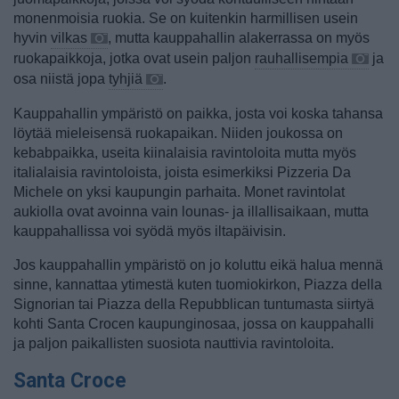
monenmoisia ruokia. Se on kuitenkin harmillisen usein
hyvin
vilkas
, mutta kauppahallin alakerrassa on myös
ruokapaikkoja, jotka ovat usein paljon
rauhallisempia
ja
osa niistä jopa
tyhjiä
.
Kauppahallin ympäristö on paikka, josta voi koska tahansa
löytää mieleisensä ruokapaikan. Niiden joukossa on
kebabpaikka, useita kiinalaisia ravintoloita mutta myös
italialaisia ravintoloista, joista esimerkiksi Pizzeria Da
Michele on yksi kaupungin parhaita. Monet ravintolat
aukiolla ovat avoinna vain lounas- ja illallisaikaan, mutta
kauppahallissa voi syödä myös iltapäivisin.
Jos kauppahallin ympäristö on jo koluttu eikä halua mennä
sinne, kannattaa ytimestä kuten tuomiokirkon, Piazza della
Signorian tai Piazza della Repubblican tuntumasta siirtyä
kohti Santa Crocen kaupunginosaa, jossa on kauppahalli
ja paljon paikallisten suosiota nauttivia ravintoloita.
Santa Croce