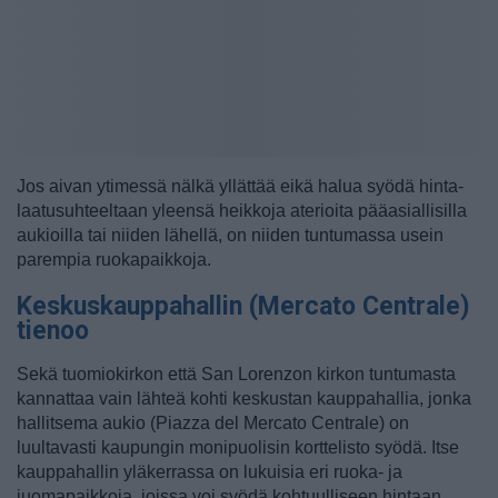
Jos aivan ytimessä nälkä yllättää eikä halua syödä hinta-
laatusuhteeltaan yleensä heikkoja aterioita pääasiallisilla
aukioilla tai niiden lähellä, on niiden tuntumassa usein
parempia ruokapaikkoja.
Keskuskauppahallin (Mercato Centrale)
tienoo
Sekä tuomiokirkon että San Lorenzon kirkon tuntumasta
kannattaa vain lähteä kohti keskustan kauppahallia, jonka
hallitsema aukio (Piazza del Mercato Centrale) on
luultavasti kaupungin monipuolisin korttelisto syödä. Itse
kauppahallin yläkerrassa on lukuisia eri ruoka- ja
juomapaikkoja, joissa voi syödä kohtuulliseen hintaan