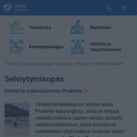
Tekemistä
Nähtävää
Hotellit ja
Selviytymisopas
majoittuminen
Sijaintisi:
Sivuston etusivu
»
Thaimaa
»
Phuket
» Selviytymisopas
Selviytymisopas
Matkat ja matkustaminen Phuketiin
Omatoimimatkailija voi viettää aikaa
Phuketin kaupungissa, josta on helppo
vierailla kaikissa saaren osissa, ja myös
rantalomakohteissa, joista kaikista on
suhteellisen lyhyt mutta ei koskaan täysin