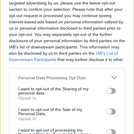
targeted advertising by us, please use the below opt-out
Phuketin lentoasemalta on kohtalaisen lyhyt
section to confirm your selection. Please note that after your
matka kaikkialle saarelle, ja sieltä voi linja-
opt-out request is processed you may continue seeing
autolla siirtyä Phuketin kaupunkiin. Pitkän
interest-based ads based on personal information utilized by
lennon jälkeen järkevintä on siirtyä taksilla
us or personal information disclosed to third parties prior to
tai muulla yksityiskyydillä majapaikalle.
your opt-out. You may separately opt-out of the further
Phuketissa lomaileva voi myös laskeutua
disclosure of your personal information by third parties on the
Krabin lentoasemalle. Jos Phuketin kaupunkiin saapuu
IAB’s list of downstream participants. This information may
Krabilta tai muualta kuin Phuketin alueelta, saapuu
also be disclosed by us to third parties on the
IAB’s List of
todennäköisesti muutaman kilometrin päässä keskustasta
Downstream Participants
that may further disclose it to other
olevalle päälinja-autoasemalle. Jos Phuketin kaupunkiin
third parties.
saapuu muualta saaren alueelta bussilla, saapuvat ne
lähellä päämarkkinapaikkaa olevalle liikenneympyrälle.
Personal Data Processing Opt Outs
>>
Saapuminen ja siirtyminen asemilta muualle
I want to opt-out of the Sharing of my
kaupunkiin
personal data.
Opted In
Liikkuminen paikasta toiseen
I want to opt-out of the Sale of my
Personal Data.
Opted In
Phuketissa ei ole niin helppo liikkua paikasta
toiseen kuin voisi luulla, ja kävelykin on
I want to opt-out of processing my
siellä ainakin kuuman keskipäivän aikana