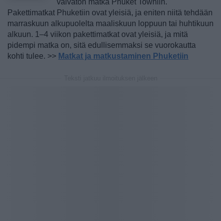
vaivaton matka Phuket Towniin.
Pakettimatkat Phuketiin ovat yleisiä, ja eniten niitä tehdään
marraskuun alkupuolelta maaliskuun loppuun tai huhtikuun
alkuun. 1–4 viikon pakettimatkat ovat yleisiä, ja mitä
pidempi matka on, sitä edullisemmaksi se vuorokautta
kohti tulee. >>
Matkat ja matkustaminen Phuketiin
Teksti jatkuu ilmoituksen jälkeen