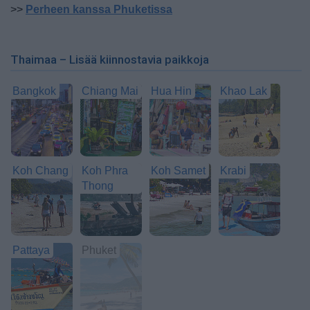
>>
Perheen kanssa Phuketissa
Thaimaa – Lisää kiinnostavia paikkoja
Bangkok
Chiang Mai
Hua Hin
Khao Lak
Koh Chang
Koh Phra
Koh Samet
Krabi
Thong
Pattaya
Phuket