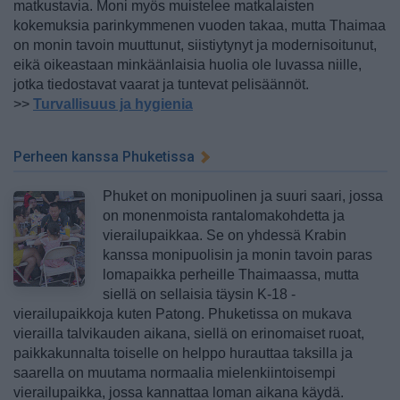
matkustavia. Moni myös muistelee matkalaisten
kokemuksia parinkymmenen vuoden takaa, mutta Thaimaa
on monin tavoin muuttunut, siistiytynyt ja modernisoitunut,
eikä oikeastaan minkäänlaisia huolia ole luvassa niille,
jotka tiedostavat vaarat ja tuntevat pelisäännöt.
>>
Turvallisuus ja hygienia
Perheen kanssa Phuketissa
Phuket on monipuolinen ja suuri saari, jossa
on monenmoista rantalomakohdetta ja
vierailupaikkaa. Se on yhdessä Krabin
kanssa monipuolisin ja monin tavoin paras
lomapaikka perheille Thaimaassa, mutta
siellä on sellaisia täysin K-18 -
vierailupaikkoja kuten Patong. Phuketissa on mukava
vierailla talvikauden aikana, siellä on erinomaiset ruoat,
paikkakunnalta toiselle on helppo hurauttaa taksilla ja
saarella on muutama normaalia mielenkiintoisempi
vierailupaikka, jossa kannattaa loman aikana käydä.