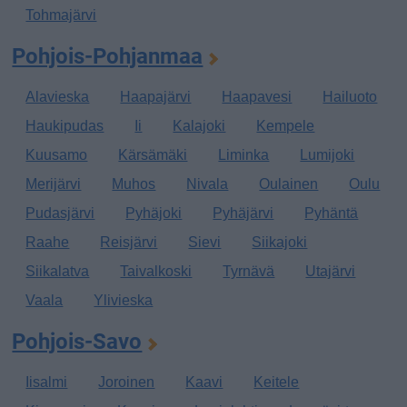
Tohmajärvi
Pohjois-Pohjanmaa
Alavieska
Haapajärvi
Haapavesi
Hailuoto
Haukipudas
Ii
Kalajoki
Kempele
Kuusamo
Kärsämäki
Liminka
Lumijoki
Merijärvi
Muhos
Nivala
Oulainen
Oulu
Pudasjärvi
Pyhäjoki
Pyhäjärvi
Pyhäntä
Raahe
Reisjärvi
Sievi
Siikajoki
Siikalatva
Taivalkoski
Tyrnävä
Utajärvi
Vaala
Ylivieska
Pohjois-Savo
Iisalmi
Joroinen
Kaavi
Keitele