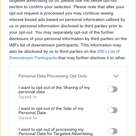
targeted advertising by us, please use the below opt-out
Keminmaa
Kittilä
Kolari
Muonio
section to confirm your selection. Please note that after your
Nuorgam
Pelkosenniemi
Pello
Posio
opt-out request is processed you may continue seeing
interest-based ads based on personal information utilized by
Ranua
Rovaniemi
Salla
Savukoski
us or personal information disclosed to third parties prior to
Simo
Sodankylä
Tervola
Tornio
your opt-out. You may separately opt-out of the further
disclosure of your personal information by third parties on the
Utsjoki
Ylitornio
IAB’s list of downstream participants. This information may
also be disclosed by us to third parties on the
IAB’s List of
Päijät-Häme
Downstream Participants
that may further disclose it to other
third parties.
Asikkala
Hartola
Heinola
Hollola
Iitti
Personal Data Processing Opt Outs
Kärkölä
Lahti
Orimattila
Padasjoki
I want to opt-out of the Sharing of my
Sysmä
personal data.
Opted In
Pirkanmaa
I want to opt-out of the Sale of my
Personal Data.
Akaa
Hämeenkyrö
Ikaalinen
Juupajoki
Opted In
Kangasala
Kihniö
Kuhmoinen
Lempäälä
I want to opt-out of processing my
Personal Data for Targeted Advertising.
Mänttä-Vilppula
Nokia
Orivesi
Parkano