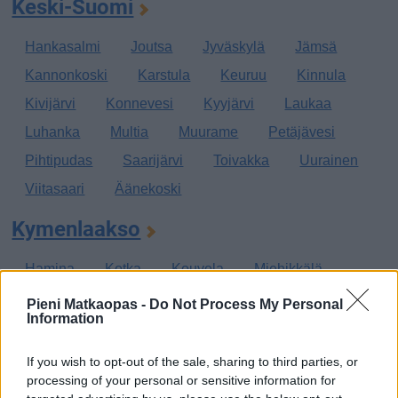
Keski-Suomi
Hankasalmi
Joutsa
Jyväskylä
Jämsä
Kannonkoski
Karstula
Keuruu
Kinnula
Kivijärvi
Konnevesi
Kyyjärvi
Laukaa
Luhanka
Multia
Muurame
Petäjävesi
Pihtipudas
Saarijärvi
Toivakka
Uurainen
Viitasaari
Äänekoski
Kymenlaakso
Hamina
Kotka
Kouvola
Miehikkälä
Pyhtää
Virolahti
Pieni Matkaopas -
Do Not Process My Personal
Information
Lappi
If you wish to opt-out of the sale, sharing to third parties, or
Enontekiö
Inari
Kemi
Kemijärvi
processing of your personal or sensitive information for