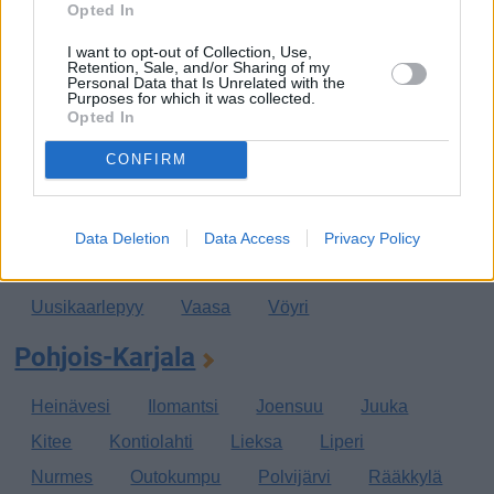
Opted In
Pirkkala
Punkalaidun
Pälkäne
Ruovesi
I want to opt-out of Collection, Use,
Sastamala
Tampere
Urjala
Valkeakoski
Retention, Sale, and/or Sharing of my
Personal Data that Is Unrelated with the
Purposes for which it was collected.
Vesilahti
Virrat
Ylöjärvi
Opted In
Pohjanmaa
CONFIRM
Kaskinen
Korsnäs
Kristiinankaupunki
Kruunupyy
Laihia
Luoto
Maalahti
Data Deletion
Data Access
Privacy Policy
Mustasaari
Närpiö
Pedersöre
Pietarsaari
Uusikaarlepyy
Vaasa
Vöyri
Pohjois-Karjala
Heinävesi
Ilomantsi
Joensuu
Juuka
Kitee
Kontiolahti
Lieksa
Liperi
Nurmes
Outokumpu
Polvijärvi
Rääkkylä