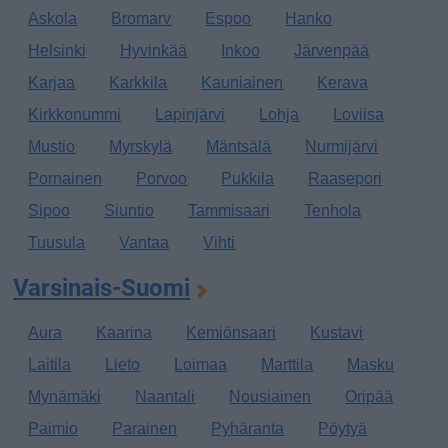
Askola
Bromarv
Espoo
Hanko
Helsinki
Hyvinkää
Inkoo
Järvenpää
Karjaa
Karkkila
Kauniainen
Kerava
Kirkkonummi
Lapinjärvi
Lohja
Loviisa
Mustio
Myrskylä
Mäntsälä
Nurmijärvi
Pornainen
Porvoo
Pukkila
Raasepori
Sipoo
Siuntio
Tammisaari
Tenhola
Tuusula
Vantaa
Vihti
Varsinais-Suomi
Aura
Kaarina
Kemiönsaari
Kustavi
Laitila
Lieto
Loimaa
Marttila
Masku
Mynämäki
Naantali
Nousiainen
Oripää
Paimio
Parainen
Pyhäranta
Pöytyä