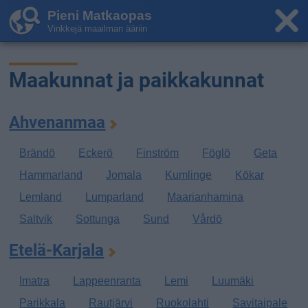
Pieni Matkaopas
Vinkkejä maailman ääriin
Maakunnat ja paikkakunnat
Ahvenanmaa
Brändö
Eckerö
Finström
Föglö
Geta
Hammarland
Jomala
Kumlinge
Kökar
Lemland
Lumparland
Maarianhamina
Saltvik
Sottunga
Sund
Vårdö
Etelä-Karjala
Imatra
Lappeenranta
Lemi
Luumäki
Parikkala
Rautjärvi
Ruokolahti
Savitaipale