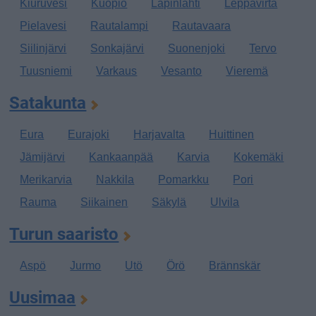
Kiuruvesi
Kuopio
Lapinlahti
Leppävirta
Pielavesi
Rautalampi
Rautavaara
Siilinjärvi
Sonkajärvi
Suonenjoki
Tervo
Tuusniemi
Varkaus
Vesanto
Vieremä
Satakunta
Eura
Eurajoki
Harjavalta
Huittinen
Jämijärvi
Kankaanpää
Karvia
Kokemäki
Merikarvia
Nakkila
Pomarkku
Pori
Rauma
Siikainen
Säkylä
Ulvila
Turun saaristo
Aspö
Jurmo
Utö
Örö
Brännskär
Uusimaa