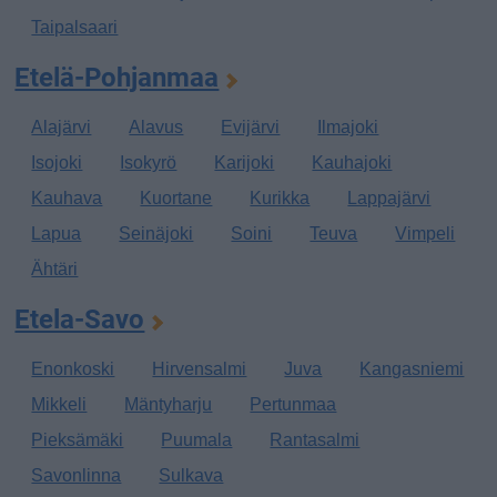
Taipalsaari
Etelä-Pohjanmaa
Alajärvi
Alavus
Evijärvi
Ilmajoki
Isojoki
Isokyrö
Karijoki
Kauhajoki
Kauhava
Kuortane
Kurikka
Lappajärvi
Lapua
Seinäjoki
Soini
Teuva
Vimpeli
Ähtäri
Etela-Savo
Enonkoski
Hirvensalmi
Juva
Kangasniemi
Mikkeli
Mäntyharju
Pertunmaa
Pieksämäki
Puumala
Rantasalmi
Savonlinna
Sulkava