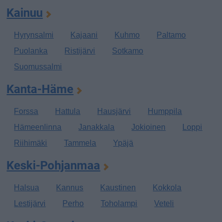
Kainuu
Hyrynsalmi
Kajaani
Kuhmo
Paltamo
Puolanka
Ristijärvi
Sotkamo
Suomussalmi
Kanta-Häme
Forssa
Hattula
Hausjärvi
Humppila
Hämeenlinna
Janakkala
Jokioinen
Loppi
Riihimäki
Tammela
Ypäjä
Keski-Pohjanmaa
Halsua
Kannus
Kaustinen
Kokkola
Lestijärvi
Perho
Toholampi
Veteli