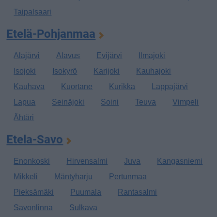
Taipalsaari
Etelä-Pohjanmaa
Alajärvi
Alavus
Evijärvi
Ilmajoki
Isojoki
Isokyrö
Karijoki
Kauhajoki
Kauhava
Kuortane
Kurikka
Lappajärvi
Lapua
Seinäjoki
Soini
Teuva
Vimpeli
Ähtäri
Etela-Savo
Enonkoski
Hirvensalmi
Juva
Kangasniemi
Mikkeli
Mäntyharju
Pertunmaa
Pieksämäki
Puumala
Rantasalmi
Savonlinna
Sulkava