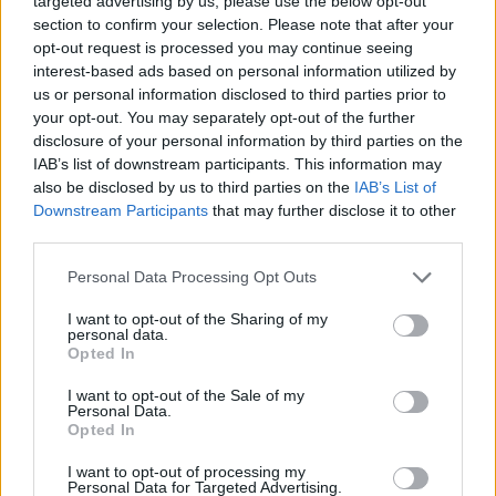
targeted advertising by us, please use the below opt-out
Keminmaa
Kittilä
Kolari
Muonio
section to confirm your selection. Please note that after your
Nuorgam
Pelkosenniemi
Pello
Posio
opt-out request is processed you may continue seeing
interest-based ads based on personal information utilized by
Ranua
Rovaniemi
Salla
Savukoski
us or personal information disclosed to third parties prior to
Simo
Sodankylä
Tervola
Tornio
your opt-out. You may separately opt-out of the further
disclosure of your personal information by third parties on the
Utsjoki
Ylitornio
IAB’s list of downstream participants. This information may
also be disclosed by us to third parties on the
IAB’s List of
Päijät-Häme
Downstream Participants
that may further disclose it to other
third parties.
Asikkala
Hartola
Heinola
Hollola
Iitti
Personal Data Processing Opt Outs
Kärkölä
Lahti
Orimattila
Padasjoki
I want to opt-out of the Sharing of my
Sysmä
personal data.
Opted In
Pirkanmaa
I want to opt-out of the Sale of my
Personal Data.
Akaa
Hämeenkyrö
Ikaalinen
Juupajoki
Opted In
Kangasala
Kihniö
Kuhmoinen
Lempäälä
I want to opt-out of processing my
Personal Data for Targeted Advertising.
Mänttä-Vilppula
Nokia
Orivesi
Parkano