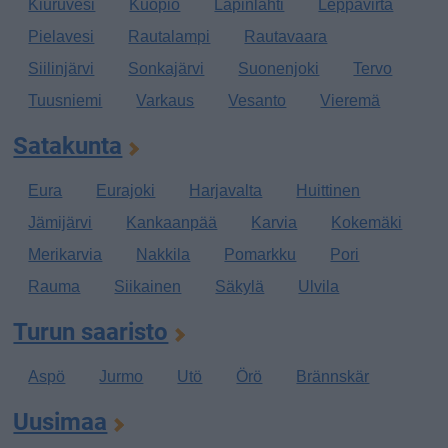
Kiuruvesi
Kuopio
Lapinlahti
Leppävirta
Pielavesi
Rautalampi
Rautavaara
Siilinjärvi
Sonkajärvi
Suonenjoki
Tervo
Tuusniemi
Varkaus
Vesanto
Vieremä
Satakunta
Eura
Eurajoki
Harjavalta
Huittinen
Jämijärvi
Kankaanpää
Karvia
Kokemäki
Merikarvia
Nakkila
Pomarkku
Pori
Rauma
Siikainen
Säkylä
Ulvila
Turun saaristo
Aspö
Jurmo
Utö
Örö
Brännskär
Uusimaa