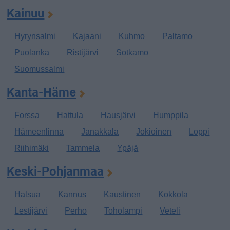
Kainuu
Hyrynsalmi
Kajaani
Kuhmo
Paltamo
Puolanka
Ristijärvi
Sotkamo
Suomussalmi
Kanta-Häme
Forssa
Hattula
Hausjärvi
Humppila
Hämeenlinna
Janakkala
Jokioinen
Loppi
Riihimäki
Tammela
Ypäjä
Keski-Pohjanmaa
Halsua
Kannus
Kaustinen
Kokkola
Lestijärvi
Perho
Toholampi
Veteli