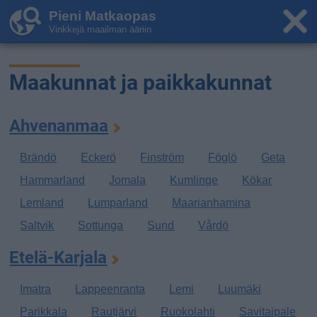
Pieni Matkaopas
Vinkkejä maailman ääriin
Maakunnat ja paikkakunnat
Ahvenanmaa
Brändö
Eckerö
Finström
Föglö
Geta
Hammarland
Jomala
Kumlinge
Kökar
Lemland
Lumparland
Maarianhamina
Saltvik
Sottunga
Sund
Vårdö
Etelä-Karjala
Imatra
Lappeenranta
Lemi
Luumäki
Parikkala
Rautjärvi
Ruokolahti
Savitaipale