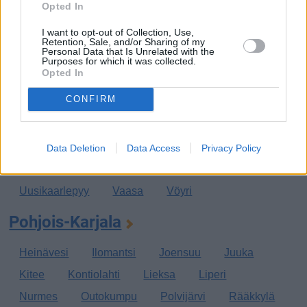
Opted In
Pirkkala
Punkalaidun
Pälkäne
Ruovesi
I want to opt-out of Collection, Use,
Sastamala
Tampere
Urjala
Valkeakoski
Retention, Sale, and/or Sharing of my
Personal Data that Is Unrelated with the
Purposes for which it was collected.
Vesilahti
Virrat
Ylöjärvi
Opted In
Pohjanmaa
CONFIRM
Kaskinen
Korsnäs
Kristiinankaupunki
Kruunupyy
Laihia
Luoto
Maalahti
Data Deletion
Data Access
Privacy Policy
Mustasaari
Närpiö
Pedersöre
Pietarsaari
Uusikaarlepyy
Vaasa
Vöyri
Pohjois-Karjala
Heinävesi
Ilomantsi
Joensuu
Juuka
Kitee
Kontiolahti
Lieksa
Liperi
Nurmes
Outokumpu
Polvijärvi
Rääkkylä