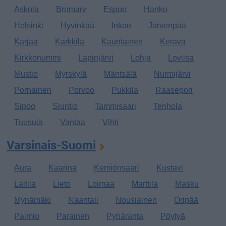
Askola
Bromarv
Espoo
Hanko
Helsinki
Hyvinkää
Inkoo
Järvenpää
Karjaa
Karkkila
Kauniainen
Kerava
Kirkkonummi
Lapinjärvi
Lohja
Loviisa
Mustio
Myrskylä
Mäntsälä
Nurmijärvi
Pornainen
Porvoo
Pukkila
Raasepori
Sipoo
Siuntio
Tammisaari
Tenhola
Tuusula
Vantaa
Vihti
Varsinais-Suomi
Aura
Kaarina
Kemiönsaari
Kustavi
Laitila
Lieto
Loimaa
Marttila
Masku
Mynämäki
Naantali
Nousiainen
Oripää
Paimio
Parainen
Pyhäranta
Pöytyä