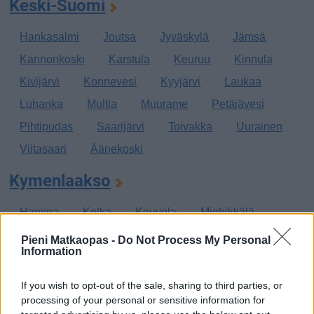
Keski-Suomi
Hankasalmi
Joutsa
Jyväskylä
Jämsä
Kannonkoski
Karstula
Keuruu
Kinnula
Kivijärvi
Konnevesi
Kyyjärvi
Laukaa
Luhanka
Multia
Muurame
Petäjävesi
Pihtipudas
Saarijärvi
Toivakka
Uurainen
Viitasaari
Äänekoski
Kymenlaakso
Hamina
Kotka
Kouvola
Miehikkälä
Pyhtää
Virolahti
Pieni Matkaopas -
Do Not Process My Personal
Information
Lappi
If you wish to opt-out of the sale, sharing to third parties, or
Enontekiö
Inari
Kemi
Kemijärvi
processing of your personal or sensitive information for