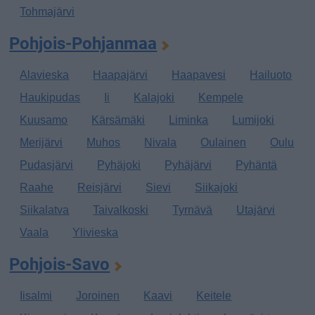
Tohmajärvi
Pohjois-Pohjanmaa
Alavieska
Haapajärvi
Haapavesi
Hailuoto
Haukipudas
Ii
Kalajoki
Kempele
Kuusamo
Kärsämäki
Liminka
Lumijoki
Merijärvi
Muhos
Nivala
Oulainen
Oulu
Pudasjärvi
Pyhäjoki
Pyhäjärvi
Pyhäntä
Raahe
Reisjärvi
Sievi
Siikajoki
Siikalatva
Taivalkoski
Tyrnävä
Utajärvi
Vaala
Ylivieska
Pohjois-Savo
Iisalmi
Joroinen
Kaavi
Keitele